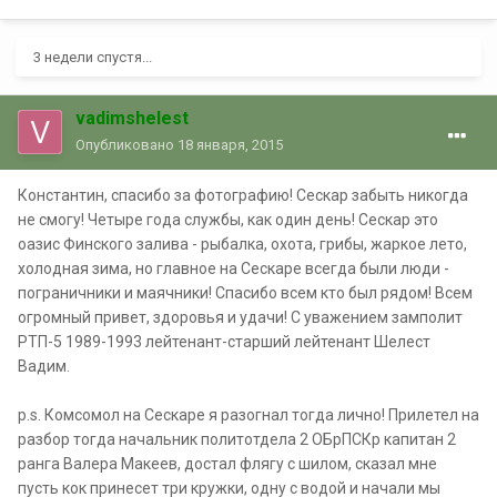
3 недели спустя...
vadimshelest
Опубликовано
18 января, 2015
Константин, спасибо за фотографию! Сескар забыть никогда
не смогу! Четыре года службы, как один день! Сескар это
оазис Финского залива - рыбалка, охота, грибы, жаркое лето,
холодная зима, но главное на Сескаре всегда были люди -
пограничники и маячники! Спасибо всем кто был рядом! Всем
огромный привет, здоровья и удачи! С уважением замполит
РТП-5 1989-1993 лейтенант-старший лейтенант Шелест
Вадим.
p.s. Комсомол на Сескаре я разогнал тогда лично! Прилетел на
разбор тогда начальник политотдела 2 ОБрПСКр капитан 2
ранга Валера Макеев, достал флягу с шилом, сказал мне
пусть кок принесет три кружки, одну с водой и начали мы