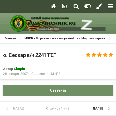
Главная
МЧПВ - Морские части погранвойск и Морская охрана
С
о. Сескар в/ч 2241"ГС"
Автор
Skopin
28 января, 2007
в
Соединения МЧПВ
Ответить
НАЗАД
Страница 1 из 2
ДАЛЕЕ