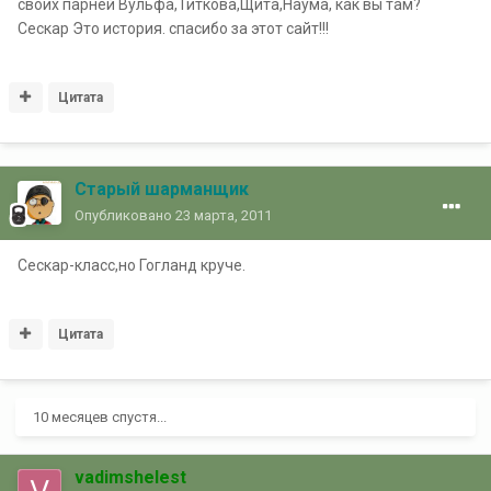
своих парней Вульфа,Титкова,Щита,Наума, как вы там?
Сескар Это история. спасибо за этот сайт!!!
Цитата
Старый шарманщик
Опубликовано
23 марта, 2011
Сескар-класс,но Гогланд круче.
Цитата
10 месяцев спустя...
vadimshelest