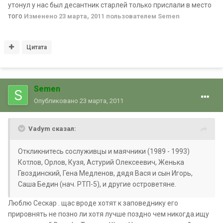
утонул у нас был десантник старлей только прислали в место
того
Изменено
23 марта, 2011
пользователем Semen
Цитата
Semen
Опубликовано
23 марта, 2011
Vadym сказал:
Откликнитесь сослуживцы и маячники (1989 - 1993)
Котлов, Орлов, Кузя, Астурий Олексеевич, Женька
Гвоздинский, Гена Медленов, дядя Вася и сын Игорь,
Саша Бедин (нач. РТП-5), и другие островетяне.
Люблю Сескар . щас вроде хотят к заповеднику его
прировнять не позно ли хотя лучше поздно чем никогда.ищу