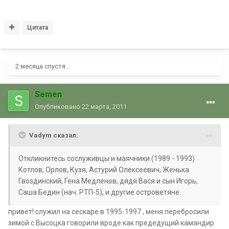
Цитата
2 месяца спустя...
Semen
Опубликовано
22 марта, 2011
Vadym сказал:
Откликнитесь сослуживцы и маячники (1989 - 1993)
Котлов, Орлов, Кузя, Астурий Олексеевич, Женька
Гвоздинский, Гена Медленов, дядя Вася и сын Игорь,
Саша Бедин (нач. РТП-5), и другие островетяне.
привет! служил на сескаре в 1995-1997 , меня перебросили
зимой с Высоцка говорили вроде как предедущий камандир