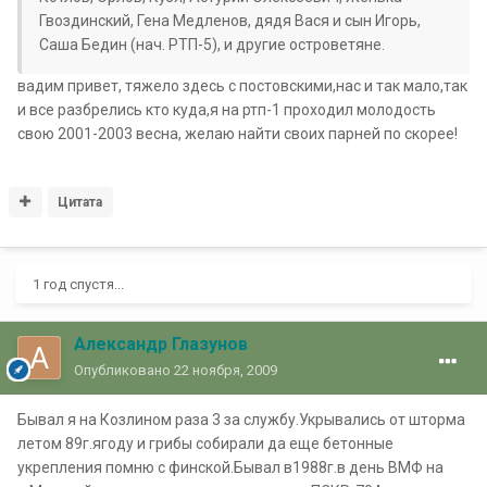
Гвоздинский, Гена Медленов, дядя Вася и сын Игорь,
Саша Бедин (нач. РТП-5), и другие островетяне.
вадим привет, тяжело здесь с постовскими,нас и так мало,так
и все разбрелись кто куда,я на ртп-1 проходил молодость
свою 2001-2003 весна, желаю найти своих парней по скорее!
Цитата
1 год спустя...
Александр Глазунов
Опубликовано
22 ноября, 2009
Бывал я на Козлином раза 3 за службу.Укрывались от шторма
летом 89г.ягоду и грибы собирали да еще бетонные
укрепления помню с финской.Бывал в1988г.в день ВМФ на