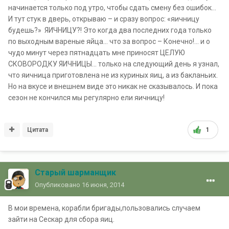
начинается только под утро, чтобы сдать смену без ошибок…
И тут стук в дверь, открываю – и сразу вопрос: «яичницу
будешь?» ЯИЧНИЦУ?! Это когда два последних года только
по выходным вареные яйца… что за вопрос – Конечно!... и о
чудо минут через пятнадцать мне приносят ЦЕЛУЮ
СКОВОРОДКУ ЯИЧНИЦЫ… только на следующий день я узнал,
что яичница приготовлена не из куриных яиц, а из бакланьих.
Но на вкусе и внешнем виде это никак не сказывалось. И пока
сезон не кончился мы регулярно ели яичницу!
Цитата
1
Старый шарманщик
Опубликовано
16 июня, 2014
В мои времена, корабли бригады,пользовались случаем
зайти на Сескар для сбора яиц.