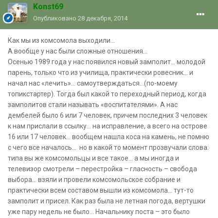
Konst69
Опубликовано
28 декабря, 2014
Как мы из комсомола выходили...
А вообще у нас были сложные отношения...
Осенью 1989 года у нас появился новый замполит… молодой
парень, только что из училища, практически ровесник… и
начал нас «лечить»… самоутверждаться…(по-моему
топикстартер). Тогда был какой то переходный период, когда
замполитов стали называть «воспитателями». А нас
дембелей было 6 или 7 человек, причем последних 3 человек
к нам прислали в ссылку… на исправление, а всего на острове
16 или 17 человек… вообщем нашла коса на камень, не помню
с чего все началось… но в какой то момент прозвучали слова:
типа вы же комсомольцы и все такое... а мы иногда и
телевизор смотрели – перестройка – гласность – свобода
выбора… взяли и провели комсомольское собрание и
практически всем составом вышли из комсомола… тут-то
замполит и присел. Как раз была не летная погода, вертушки
уже пару недель не было… Начальнику поста – это было