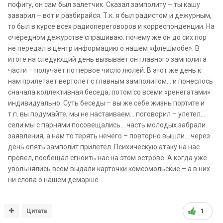
пофигу, он сам был залетчик. Сказал замполиту – ты кашу
заварил – вот и разбирайся. Т.к. я был радистом и дежурным,
то был в курсе всех радиопереговоров и корреспонденции. На
очередном дежурстве спрашиваю: почему же он до сих пор
не передал в центр информацию о нашем «флешмобе». В
итоге на следующий день вызывает он главного замполита
части – получает по первое число люлей. В этот же день к
нам прилетает вертолет с главным замполитом… и понеслось
сначала коллективная беседа, потом со всеми «ренегатами»
индивидуально. Суть беседы – вы же себе жизнь портите и
т.п. вы подумайте, мы не настаиваем… поговорил – улетел…
сели мы с парнями посовещались… часть молодых забрали
заявления, а нам то терять нечего – повторно вышли… через
день опять замполит прилетел. Психическую атаку на нас
провел, пообещал сгноить нас на этом острове. А когда уже
увольнялись всем выдали карточки комсомольские – а в них
ни слова о нашем демарше…
Цитата
1