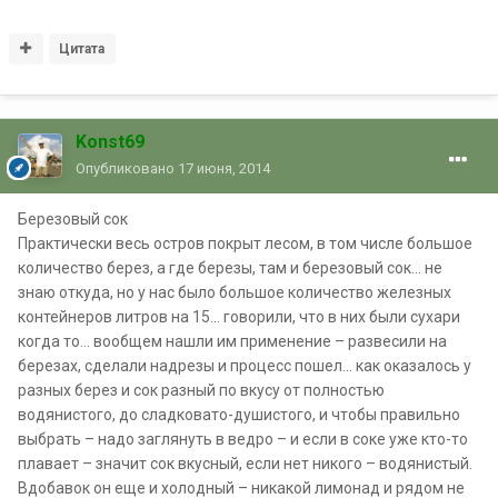
Цитата
Konst69
Опубликовано
17 июня, 2014
Березовый сок
Практически весь остров покрыт лесом, в том числе большое
количество берез, а где березы, там и березовый сок… не
знаю откуда, но у нас было большое количество железных
контейнеров литров на 15… говорили, что в них были сухари
когда то… вообщем нашли им применение – развесили на
березах, сделали надрезы и процесс пошел… как оказалось у
разных берез и сок разный по вкусу от полностью
водянистого, до сладковато-душистого, и чтобы правильно
выбрать – надо заглянуть в ведро – и если в соке уже кто-то
плавает – значит сок вкусный, если нет никого – водянистый.
Вдобавок он еще и холодный – никакой лимонад и рядом не