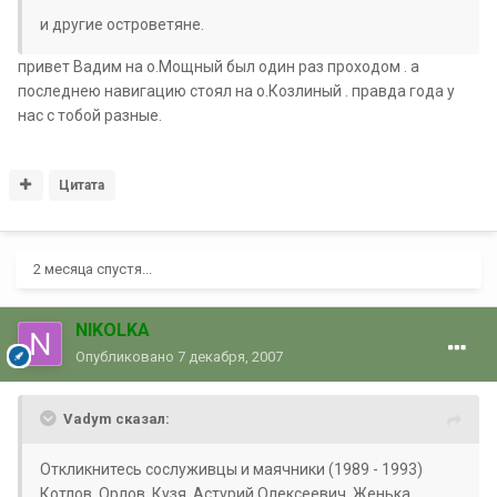
и другие островетяне.
привет Вадим на о.Мощный был один раз проходом . а
последнею навигацию стоял на о.Козлиный . правда года у
нас с тобой разные.
Цитата
2 месяца спустя...
NIKOLKA
Опубликовано
7 декабря, 2007
Vadym сказал:
Откликнитесь сослуживцы и маячники (1989 - 1993)
Котлов, Орлов, Кузя, Астурий Олексеевич, Женька