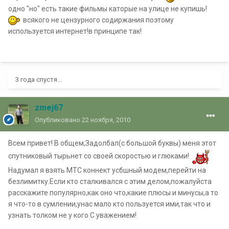
одно "но" есть такие фильмы каторые на улице не купишь!
всякого не цензурного содиржания поэтому
используется интернет!в принципе так!
3 года спустя...
zmej67
Опубликовано
22 ноября, 2010
Всем привет! В общем,Задолбал(с большой буквы) меня этот
спутниковый тырьнет со своей скоростью и глюками!
Надумал я взять МТС коннект усбшный модем,перейти на
безлимитку.Если кто сталкивался с этим делом,пожалуйста
расскажите популярно,как оно что,какие плюсы и минусы,а то
я что-то в сумлении,унас мало кто пользуется ими,так что и
узнать толком не у кого.С уважением!