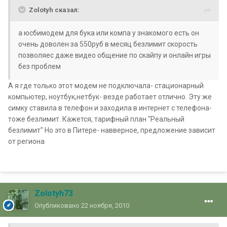
Zolotyh сказал:
а юсбимодем для бука или компа у знакомого есть он
очень доволен за 550руб в месяц безлимит скорость
позволяес даже видео общение по скайпу и онлайн игры
без проблем
А я где только этот модем не подключала- стационарный
компьютер, ноутбук,нетбук- везде работает отлично. Эту же
симку ставила в телефон и заходила в интернет с телефона-
тоже безлимит. Кажется, тарифный план "Реальный
безлимит" Но это в Питере- навверное, предложение зависит
от региона
Zolotyh73
Опубликовано
22 ноября, 2010