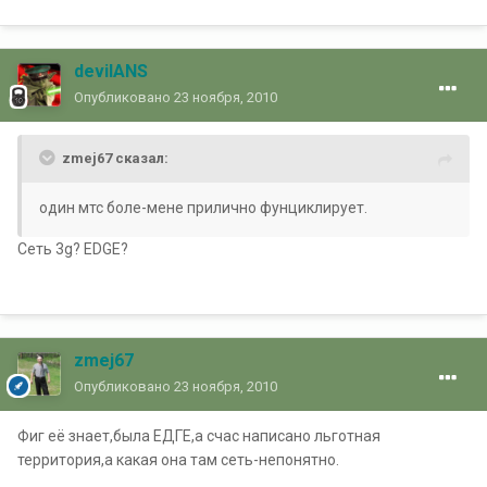
devilANS
Опубликовано
23 ноября, 2010
zmej67 сказал:
один мтс боле-мене прилично фунциклирует.
Сеть 3g? EDGE?
zmej67
Опубликовано
23 ноября, 2010
Фиг её знает,была ЕДГЕ,а счас написано льготная
территория,а какая она там сеть-непонятно.