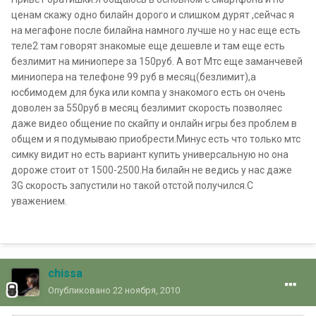
ценам скажу одно билайн дорого и слишком дурят ,сейчас я
на мегафоне после билайна намного лучше но у нас еще есть
теле2 там говорят знакомые еще дешевле и там еще есть
безлимит на миниопере за 150руб. А вот Мтс еще заманчевей
миниопера на телефоне 99 руб в месяц(безлимит),а
юсбимодем для бука или компа у знакомого есть он очень
доволен за 550руб в месяц безлимит скорость позволяес
даже видео общение по скайпу и онлайн игры без проблем в
общем и я подумываю приобрести.Минус есть что только мтс
симку видит но есть вариант купить универсальную но она
дороже стоит от 1500-2500.На билайн не ведись у нас даже
3G скорость запустили но такой отстой получился.С
уважением.
chissa
Опубликовано
22 ноября, 2010