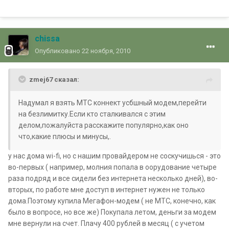
chissa
Опубликовано
22 ноября, 2010
zmej67 сказал:
Надумал я взять МТС коннект усбшный модем,перейти
на безлимитку.Если кто сталкивался с этим
делом,пожалуйста расскажите популярно,как оно
что,какие плюсы и минусы,.
у нас дома wi-fi, но с нашим провайдером не соскучишься - это
во-первых ( например, молния попала в оорудование четыре
раза подряд и все сидели без интернета несколько дней), во-
вторых, по работе мне доступ в интернет нужен не только
дома.Поэтому купила Мегафон-модем ( не МТС, конечно, как
было в вопросе, но все же) Покупала летом, деньги за модем
мне вернули на счет. Плачу 400 рублей в месяц ( с учетом