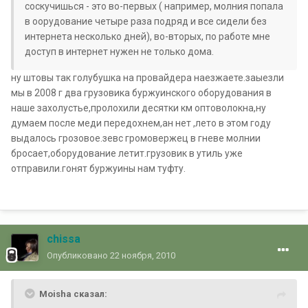
соскучишься - это во-первых ( например, молния попала
в оорудование четыре раза подряд и все сидели без
интернета несколько дней), во-вторых, по работе мне
доступ в интернет нужен не только дома.
ну штовы так голубушка на провайдера наезжаете.заыезли
мы в 2008 г два грузовика буржуинского оборудования в
наше захолустье,пролохили десятки км оптоволокна,ну
думаем после меди передохнем,ан нет ,лето в этом году
выдалось грозовое.зевс громовержец в гневе молнии
бросает,оборудование летит.грузовик в утиль уже
отправили.гонят буржуины нам туфту.
chissa
Опубликовано
22 ноября, 2010
Moisha сказал: