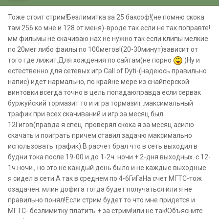
Тоже стоит стрим!Безлимитка за 25 баксоф!(не помню скока
там 256 ко мне и 128 от меня)-вроде так если не так поправте!
мм фильмы не скачиваю нах не нужно.так если клипы мелкие
по 20мег либо фаилы по 100мегов!(20-30минут)зависит от
того где лижит.Для хождения по сайтам(не порно
)Ну и
естественно для сетевых игр.Call of Dyti-(надеюсь правильно
напис) идет нармально, по крайне мере из снайперской
винтовки всегда точно в цель попадаюправда если сервак
буржуйский тормазит то и игра тормазит..максимальный
трафик при всех скачиваний и игр за месяц был
12Гигов(правда я спец. проверял скока я за месяц асилю
скачать и поиграть причем ставил задачю максимально
использовать трафик).В расчет брал что в сеть выходил в
будни тока после 19-00 и до 1-2ч. ночи + 2-дня выходных. с 12-
1ч.ночи., но это не каждый день было и не каждые выходные
я сидел в сети.А так в среднем по 4-6ГиГаНа счет МГТС-тож
озадачен. млин дофига тогда будет получаться или я не
правильно понял!Если стрим будет то что мне придется и
МГТС- безлимитку платить + за стрим!или не так!Объясните