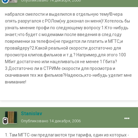
Опубликовано
14 декабря, 2006
набрался смелости и выделился в отдельную тему!Вчера
опять разругался с РОЛом(ну доконал он меня)! Хотелось бы
узнать мнение профи по следующему вопросу:1.Кто-нибудь
знает,что будет с модемами после введения в след.году
повременки за телефон(не придется ли платить и МГТС,и
провайдеру?2.Какой реальной скорости достаточно для
просмотра клипов,фильмов и т.д.? Например,для этого 100
Мбит достаточно или нацеливаться не менее 1 Гбита?
3.Достаточно ли в СТРИМе скорости для просмотра и
скачивания тех же фильмов?Надеюсь,кто-нибудь уделит мне
внимание!
Stanislav
Опубликовано
14 декабря, 2006
1. Там МГТС-ом предлагаются три тарифа, один из которых -