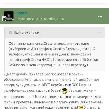
smart
Опубликовано
14 декабря, 2006
Stanislav сказал:
Объясняю, как понял.Оплата телефона - это одно
(выбираеи из 3-х тарифов).Оплата Стрима - другое. К
телефону отношения не имеет.Денис, переходи на
новый тариф Стрим-ФЕСТ. Тоже самое, но за 15 баксов.
Сейчас закажешь переход, с 1 января переведут
Да вот думаю.Сейчас зашел посмотрел и оочень
обрадовался!что такие цены! стали станут с 1 декабря! вот
теперь буду думать на ФЕСТ перейти или БИС.На счет
телефона надеюсь так оно и будет!
Сержант Жека---
совершенно верно.В том же инете можно посмотерть что за
фильм. прочитать лицензию и в ларьке купить!либо заказать
через интернет магазин! тоже не легкий путь!
Хотя есть