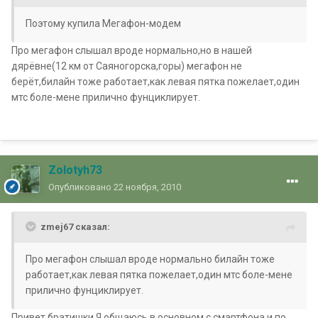
Поэтому купила Мегафон-модем
Про мегафон слышал вроде нормально,но в нашей
дярёвне(12 км от Саяногорска,горы) мегафон не
берёт,билайн тоже работает,как левая пятка пожелает,один
мтс боле-мене прилично фунциклирует.
Zolotyh73
Опубликовано
22 ноября, 2010
zmej67 сказал:
Про мегафон слышал вроде нормально билайн тоже
работает,как левая пятка пожелает,один мтс боле-мене
прилично фунциклирует.
Привет братишки.Я общаюсь в основном с смартфона и по