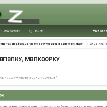
Книга памяти
Поиск
Уже зар
рхив тем подфорума "Поиск сослуживцев и однокурсников"
Алма -Атин
 ГВПВПКУ, МВПКООРКУ
оиск сослуживцев и однокурсников"
2006
аемся здесь пока, а дальше если тема будет развиваться попроси