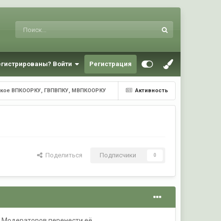
егистрированы? Войти
Регистрация
ское ВПКООРКУ, ГВПВПКУ, МВПКООРКУ
Активность
Поделиться
Подписчики
0
м Модераторов перенести её.