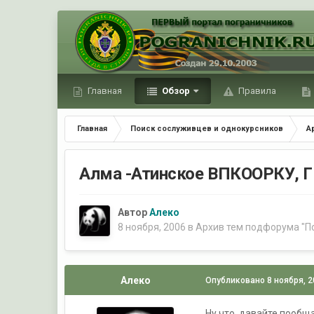
Главная
Обзор
Правила
Главная
Поиск сослуживцев и однокурсников
А
Алма -Атинское ВПКООРКУ,
Автор
Алеко
8 ноября, 2006
в
Архив тем подфорума "П
Алеко
Опубликовано
8 ноября, 
Ну что, давайте пообщ