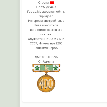
Страна:
Пол:
Мужчина
Город:
Московская обл. г.
Одинцово
Интересы:
Употребление
Пива и напитков
изготовленных на его
основе.
Служил:
МВПКООРКУ КГБ
СССР, Никель в/ч 2200
Ваше имя:
Сергей
ДМБ:01-08-1996
От Админа