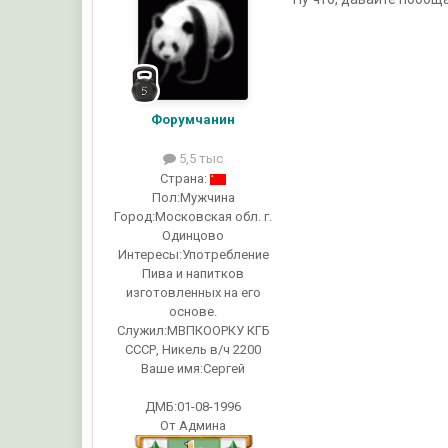
Форумчанин
5,5 тыс
Страна:
Пол:
Мужчина
Город:
Московская обл. г.
Одинцово
Интересы:
Употребление
Пива и напитков
изготовленных на его
основе.
Служил:
МВПКООРКУ КГБ
СССР, Никель в/ч 2200
Ваше имя:
Сергей
ДМБ:01-08-1996
От Админа