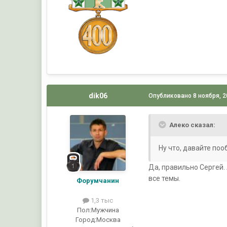
dik06
Опубликовано
8 ноября, 
Алеко сказал:
Ну что, давайте по
Да, правильно Сергей.
все темы.
Форумчанин
1,3 тыс
Пол:
Мужчина
Город:
Москва