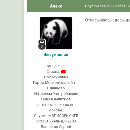
Алеко
Опубликовано
9 ноября, 
Отписываюсь здесь, да
Форумчанин
5,5 тыс
Страна:
Пол:
Мужчина
Город:
Московская обл. г.
Одинцово
Интересы:
Употребление
Пива и напитков
изготовленных на его
основе.
Служил:
МВПКООРКУ КГБ
СССР, Никель в/ч 2200
Ваше имя:
Сергей