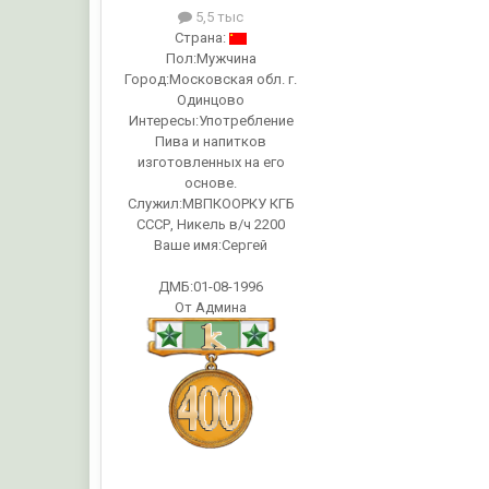
5,5 тыс
Страна:
Пол:
Мужчина
Город:
Московская обл. г.
Одинцово
Интересы:
Употребление
Пива и напитков
изготовленных на его
основе.
Служил:
МВПКООРКУ КГБ
СССР, Никель в/ч 2200
Ваше имя:
Сергей
ДМБ:01-08-1996
От Админа