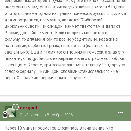
современных актеров. Я думал: кому это нужно? - оказывается
иностранцам, видел как в Китае узкоглазые зрители балдели
от этого фильма, одним из лучших примеров русского фильма
для иностранцев, возможно, является "Сибирский
цирюльник", вот и "Тихий Дон" займет где-то там, в дали от
России, достойное место. Если говорить конкретно по
фильму, то для меня как-то все не убедительно, казаки не
настоящии, особенно Гриша, явно не наш (казачок-то
засланный(с)), да и т тому-же он по жизни гомосек, а зная эту
пикантную подробность не веришь и в его страстную любовь
к женщине. Короче, при всем уважении к таланту Бондарчука
говорю сериалу "Тихий Дон" словами Станиславского - Не
верю! Старая киноверсия намного лучше.
sergant
Опубликовано
8 ноября, 2006
Через 10 минут просмотра сложилось впечатление, что