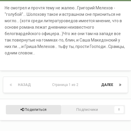
Не смотрел и прочтя тему не жалею...Григорий Мелехов -
"голубой"... Шолохову такое и встрашном сне присниться не
могло... (хотя среди литературоведов имеется мнение, что в
основе романа лежат дневники неизвестного
белогвардейского офицера...)Что же они там на западе все
так повернутые на гомиках-то, блин, и Саша Македонский у
них пи..., и Гриша Мелехов... тьфу ты, прости Господи...Срамцы,
одним словом...
НАЗАД
Страница 1 из 2
ДАЛЕЕ
Поделиться
Подписчики
0