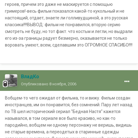
героев, причем это даже не маскируется с помощью
гримеров!-весь фильм показался какой-то кукольный и не
настоящий, отдает, знаете ли голливудщиной, а это русская
классика!!!!ВЫВОД: фильм не понравился, вторую серию
смотреть не буду, но тот факт. что костьм и легли, но выдрали
его из-за границы радует безмерно, оказывается не только
воровать умеют, всем, сделавшим это ОГРОМНОЕ СПАСИБО!!!!
ВладКо
Опубликовано
8 ноября, 2006
Вобщем-то чего ожидал от фильма, то и вижу. Фильм создан
иностранцев, им он понравится, без сомнений. Пару лет назад
по ТВ шел исторический сериал "Бедная Настя" кажется
назывался, в том сериале все было красиво, но как-то
пародийно, вобщем ни одному персонажу не веришь, видишь
не старые времена, а переодетых в старинные одежды