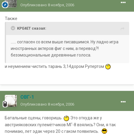
Опубликовано
8 ноября, 2006
Также
KPE4ET сказал:
...... согласен со всем выше писавшимся. Ну ладно игра
иностранных актеров фиг с ним, а перевод?!
безэмоциональные деревянные голоса.
и неумением чистить тарань 3,14дором Рупертом
ОВГ-1
Опубликовано
8 ноября, 2006
Батальные сцены, говоришь.
Это откуда же у
австрияковских пулемётчиков МГ-8 взялись? Они, я так
понимаю, лет эдак через 20 с гаком появились.