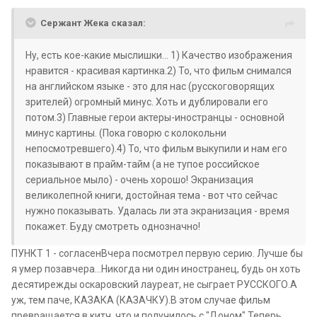
Сержант Жека сказал:
Ну, есть кое-какие мыслишки... 1) Качество изображения
нравится - красивая картинка.2) То, что фильм снимался
на английском языке - это для нас (русскоговорящих
зрителей) огромный минус. Хоть и дублировали его
потом.3) Главные герои актеры-иностранцы - основной
минус картины. (Пока говорю с колокольни
непосмотревшего).4) То, что фильм выкупили и нам его
показывают в прайм-тайм (а не тупое российское
сериальное мыло) - очень хорошо! Экранизация
великолепной книги, достойная тема - вот что сейчас
нужно показывать. Удалась ли эта экранизация - время
покажет. Буду смотреть однозначно!
ПУНКТ 1 - согласенВчера посмотрел первую серию. Лучше бы
я умер позавчера...Никогда ни один иностранец, будь он хоть
десятирежды оскаровский лауреат, не сыграет РУССКОГО.А
уж, тем паче, КАЗАКА (КАЗАЧКУ).В этом случае фильм
превращается в китч, что и получилось с "Доном".Теперь