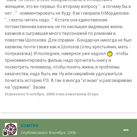
женщине, это во-первых. Ко второму вопросу "...а почему бы и
нет...." - комментировать не буду. Как говорила Н.Мордюкова
"...газеты читать надо...". Кстати она единственная
потомственная казачка, не по наслышке видевшая жизнь
казаков и сыгравшая много персонажей по романам и
повестям Шолохова. Для справки - Бондарчук никогда не был
казаком, почти также как и Шолохов (отец-крестьянин, мать -
полуказачка). И последнее, наверное уже надоел
, чтобы
прокомментировать фильм, надо прочитать книгу и
посмотреть телевизор, чтобы понять жизнь и проблемы
казачества, надо быть им. Ну или накрайняк удосужиться
почитать историю.P.S. А так я иногда "хгэкаю" и разговариваю
на "суржике". Засим.
Изменено
9 ноября, 2006
пользователем Егерь
комтех
Опубликовано
8 ноября, 2006