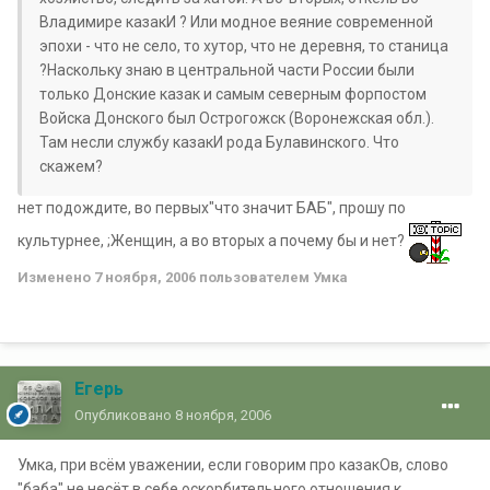
Владимире казакИ ? Или модное веяние современной
эпохи - что не село, то хутор, что не деревня, то станица
?Наскольку знаю в центральной части России были
только Донские казак и самым северным форпостом
Войска Донского был Острогожск (Воронежская обл.).
Там несли службу казакИ рода Булавинского. Что
скажем?
нет подождите, во первых"что значит БАБ", прошу по
культурнее, ;Женщин, а во вторых а почему бы и нет?
Изменено
7 ноября, 2006
пользователем Умка
Егерь
Опубликовано
8 ноября, 2006
Умка, при всём уважении, если говорим про казакОв, слово
"баба" не несёт в себе оскорбительного отношения к