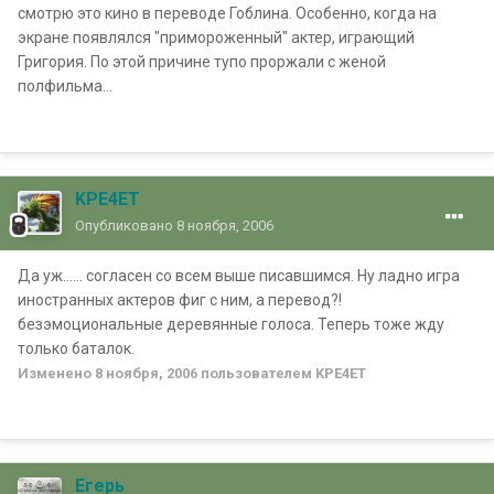
смотрю это кино
в переводе Гоблина
. Особенно, когда на
экране появлялся "примороженный" актер, играющий
Григория. По этой причине тупо проржали с женой
полфильма...
KPE4ET
Опубликовано
8 ноября, 2006
Да уж...... согласен со всем выше писавшимся. Ну ладно игра
иностранных актеров фиг с ним, а перевод?!
безэмоциональные деревянные голоса. Теперь тоже жду
только баталок.
Изменено
8 ноября, 2006
пользователем KPE4ET
Егерь