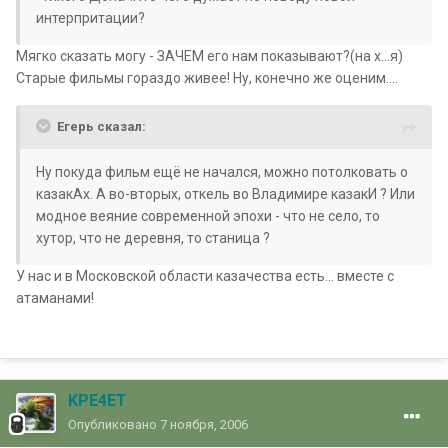
интерпритации?
Мягко сказать могу - ЗАЧЕМ его нам показывают?(на х...я)
Старые фильмы гораздо живее! Ну, конечно же оценим....
Егерь сказал:
Ну покуда фильм ещё не начался, можно потолковать о
казакАх. А во-вторых, откель во Владимире казакИ ? Или
модное веяние современной эпохи - что не село, то
хутор, что не деревня, то станица ?
У нас и в Московской области казачества есть... вместе с
атаманами!
KPE4ET
Опубликовано
7 ноября, 2006