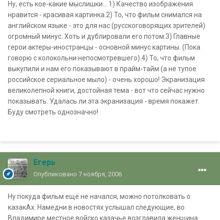
Ну, есть кое-какие мыслишки... 1) Качество изображения
нравится - красивая картинка.2) То, что фильм снимался на
английском языке - это для нас (русскоговорящих зрителей)
огромный минус. Хоть и дублировали его потом.3) Главные
герои актеры-иностранцы - основной минус картины. (Пока
говорю с колокольни непосмотревшего).4) То, что фильм
выкупили и нам его показывают в прайм-тайм (а не тупое
российское сериальное мыло) - очень хорошо! Экранизация
великолепной книги, достойная тема - вот что сейчас нужно
показывать. Удалась ли эта экранизация - время покажет.
Буду смотреть однозначно!
Егерь
Опубликовано
7 ноября, 2006
Ну покуда фильм ещё не начался, можно потолковать о
казакАх. Намедни в новостях услышал следующие, во
Владимире местное войско казачье возглавила женщина.