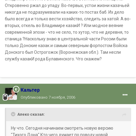
Откровенно ржал до упаду. Во-первых, устои жизни казачьей
никогда не подразумевали на каких-то постах баб. Их дело
было всегда и только вести хозяйство, следить за хатой. А во-
вторых, откель во Владимире казакИ ? Или модное веяние
современной эпохи - что не село, то хутор, что не деревня, то
станица ?Наскольку знаю в центральной части России были
только Донские казак и самым северным форпостом Войска
Донского был Острогожск (Воронежская обл.). Там несли
службу казакИ рода Булавинского. Что скажем?
Кальтер
Опубликовано
7 ноября, 2006
Алеко сказал:
Ну что. Сегодня начинаем смотреть новую версию
"Тихого Дона".Кто чего думает по поводу новой