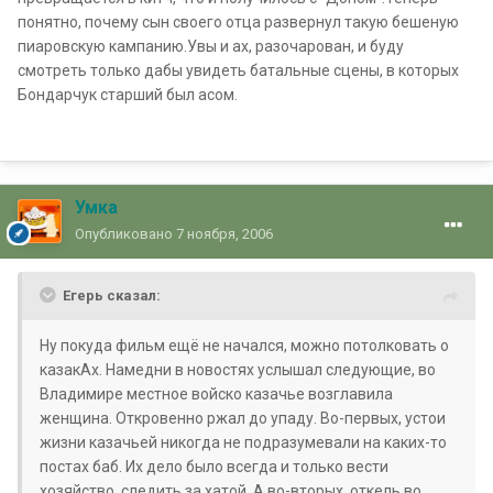
понятно, почему сын своего отца развернул такую бешеную
пиаровскую кампанию.Увы и ах, разочарован, и буду
смотреть только дабы увидеть батальные сцены, в которых
Бондарчук старший был асом.
Умка
Опубликовано
7 ноября, 2006
Егерь сказал:
Ну покуда фильм ещё не начался, можно потолковать о
казакАх. Намедни в новостях услышал следующие, во
Владимире местное войско казачье возглавила
женщина. Откровенно ржал до упаду. Во-первых, устои
жизни казачьей никогда не подразумевали на каких-то
постах баб. Их дело было всегда и только вести
хозяйство, следить за хатой. А во-вторых, откель во