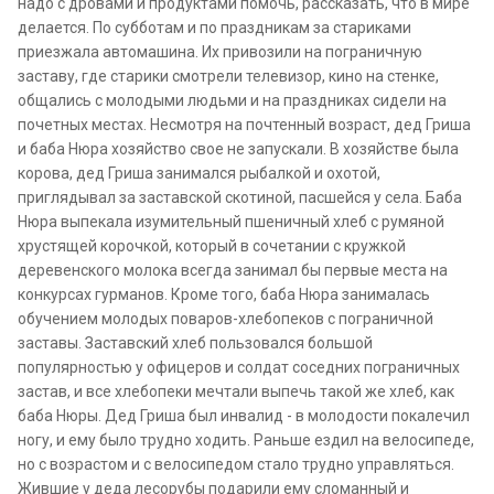
надо с дровами и продуктами помочь, рассказать, что в мире
делается. По субботам и по праздникам за стариками
приезжала автомашина. Их привозили на пограничную
заставу, где старики смотрели телевизор, кино на стенке,
общались с молодыми людьми и на праздниках сидели на
почетных местах. Несмотря на почтенный возраст, дед Гриша
и баба Нюра хозяйство свое не запускали. В хозяйстве была
корова, дед Гриша занимался рыбалкой и охотой,
приглядывал за заставской скотиной, пасшейся у села. Баба
Нюра выпекала изумительный пшеничный хлеб с румяной
хрустящей корочкой, который в сочетании с кружкой
деревенского молока всегда занимал бы первые места на
конкурсах гурманов. Кроме того, баба Нюра занималась
обучением молодых поваров-хлебопеков с пограничной
заставы. Заставский хлеб пользовался большой
популярностью у офицеров и солдат соседних пограничных
застав, и все хлебопеки мечтали выпечь такой же хлеб, как
баба Нюры. Дед Гриша был инвалид - в молодости покалечил
ногу, и ему было трудно ходить. Раньше ездил на велосипеде,
но с возрастом и с велосипедом стало трудно управляться.
Жившие у деда лесорубы подарили ему сломанный и