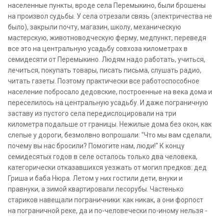
населенные пункты, вроде села Перемыкино, были брошены
на произвол судьбы. У села отрезали связь (электричества не
было), закрыли почту, магазин, школу, механическую
мастерскую, животноводческую ферму, медпункт, переведя
все это на центральную усадьбу совхоза километрах в
семидесяти от Перемыкино. Людям надо работать, учиться,
лечиться, покупать товары, писать письма, слушать радио,
читать газеты. Поэтому практически все работоспособное
население побросало дедовские, построенные на века дома и
переселилось на центральную усадьбу. И даже пограничную
заставу из пустого села передислоцировали на три
километра подальше от границы. Нежилые дома без окон, как
слепые у дороги, безмолвно вопрошали: "Что мы вам сделали,
почему вы нас бросили? Помогите нам, люди!" К концу
семидесятых годов в селе осталось только два человека,
категорически отказавшихся уезжать от могил предков: дед
Гриша и баба Нюра. Летом у них гостили дети, внуки и
правнуки, а зимой квартировали лесорубы. Частенько
стариков навещали пограничники: как никак, а они форпост
на пограничной реке, да и по-человечески по-иному нельзя -