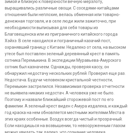
зимой и близкую к поверхности вечную мерзлоту,
выращивались различные овощи. С соседями-китайцами
отношения были неплохие, велась обменная или товарно-
денежная торговля, и в селе люди жили зажиточно, при
необходимости выписывая для себя товары из
Благовещенска или из приграничного китайского города
Хэйхэ. В селе находился и пограничный казачий пост,
охранявший границу с Китаем. Недалеко от села, на высоком
утесе был поставлен зеленый деревянный крест в память
сотника Перемыкина. В экспедиции Муравьева-Амурского
сотник был казначеем. Однажды, проверяя кассу, он
обнаружил недостачу нескольких рублей. Проверил еще раз.
Недостача. Будучи человеком кристальной честности,
Перемыкин застрелился. Независимая проверка отчетности
не выявила никаких недостач. А человека уже не было.
Поэтому и назвали ближайший сторожевой пост по его
фамилии. А зеленый крест виден с Амура издалека, и каждый
год краска на нем обновляется местными жителями.Места в
этих краях особенные. Воздух всегда чистый и прозрачный.
Если находишься на возвышении, то невооруженным глазом
можно увидеть так далеко, что сознание человека