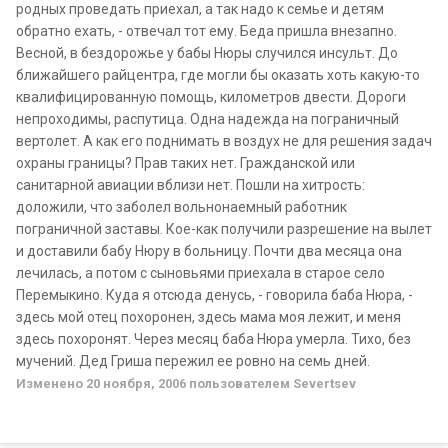
родных проведать приехал, а так надо к семье и детям
обратно ехать, - отвечал тот ему. Беда пришла внезапно.
Весной, в бездорожье у бабы Нюры случился инсульт. До
ближайшего райцентра, где могли бы оказать хоть какую-то
квалифицированную помощь, километров двести. Дороги
непроходимы, распутица. Одна надежда на пограничный
вертолет. А как его поднимать в воздух не для решения задач
охраны границы? Прав таких нет. Гражданской или
санитарной авиации вблизи нет. Пошли на хитрость:
доложили, что заболел вольнонаемный работник
пограничной заставы. Кое-как получили разрешение на вылет
и доставили бабу Нюру в больницу. Почти два месяца она
лечилась, а потом с сыновьями приехала в старое село
Перемыкино. Куда я отсюда денусь, - говорила баба Нюра, -
здесь мой отец похоронен, здесь мама моя лежит, и меня
здесь похоронят. Через месяц баба Нюра умерла. Тихо, без
мучений. Дед Гриша пережил ее ровно на семь дней.
Изменено
20 ноября, 2006
пользователем Severtsev