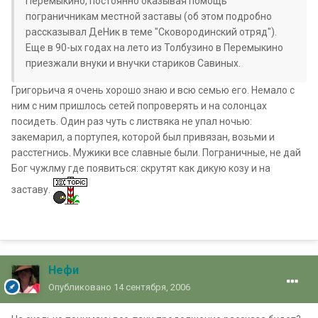
Перемыкино, постоянно оказывая помощь
пограничникам местной заставы (об этом подробно
рассказывал ДеНик в теме "Сковородинский отряд").
Еще в 90-ых годах на лето из Толбузино в Перемыкино
приезжали внуки и внучки стариков Савиных.
Григорьича я очень хорошо знаю и всю семью его. Немало с
ним с ним пришлось сетей попроверять и на солонцах
посидеть. Один раз чуть с листвяка не упал ночью:
закемарил, а портупея, которой был привязан, возьми и
расстегнись. Мужики все славные были. Пограничные, не дай
Бог чужлму где появиться: скрутят как дикую козу и на
заставу.
Нефи
Опубликовано
14 сентября, 2006