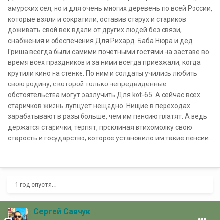
амурских сел, но и для очень многих деревень по всей России,
которые взяли и сократили, оставив старух и стариков
доживать свой век вдали от других людей без связи,
снабжения и обеспечения.Для Рихард. Баба Нюра и дед
Гриша всегда были самими почетными гостями на заставе во
время всех праздников и за ними всегда приезжали, когда
крутили кино на стенке. По ним и солдаты учились любить
свою родину, с которой только непредвиденные
обстоятельства могут разлучить.Для kot-65. А сейчас всех
старичков жизнь лупцует нещадно. Нищие в переходах
зарабатывают в разы больше, чем им пенсию платят. А ведь
держатся старички, терпят, проклиная втихомолку свою
старость и государство, которое установило им такие пенсии.
1 год спустя...
Сергей Савчук