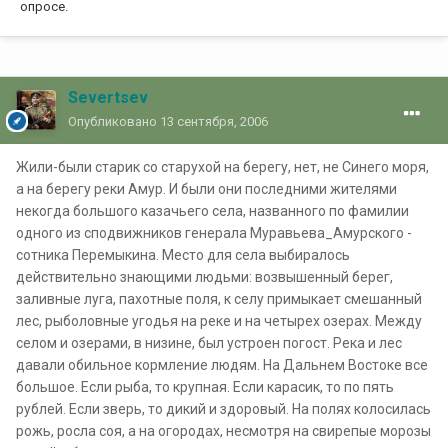
опросе.
Severtsev
Опубликовано
13 сентября, 2006
Жили-были старик со старухой на берегу, нет, не Синего моря,
а на берегу реки Амур. И были они последними жителями
некогда большого казачьего села, названного по фамилии
одного из сподвижников генерала Муравьева_Амурского -
сотника Перемыкина. Место для села выбиралось
действительно знающими людьми: возвышенный берег,
заливные луга, пахотные поля, к селу примыкает смешанный
лес, рыболовные угодья на реке и на четырех озерах. Между
селом и озерами, в низине, был устроен погост. Река и лес
давали обильное кормление людям. На Дальнем Востоке все
большое. Если рыба, то крупная. Если карасик, то по пять
рублей. Если зверь, то дикий и здоровый. На полях колосилась
рожь, росла соя, а на огородах, несмотря на свирепые морозы