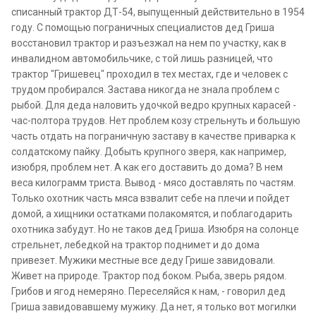
списанный трактор ДТ-54, выпущенный действительно в 1954
году. С помощью пограничных специалистов дед Гриша
восстановил трактор и разъезжал на нем по участку, как в
инвалидном автомобильчике, с той лишь разницей, что
трактор "Гришевец" проходил в тех местах, где и человек с
трудом пробирался. Застава никогда не знала проблем с
рыбой. Для деда наловить удочкой ведро крупных карасей -
час-полтора трудов. Нет проблем козу стрельнуть и большую
часть отдать на пограничную заставу в качестве приварка к
солдатскому пайку. Добыть крупного зверя, как например,
изюбря, проблем нет. А как его доставить до дома? В нем
веса килограмм триста. Вывод - мясо доставлять по частям.
Только охотник часть мяса взвалит себе на плечи и пойдет
домой, а хищники остатками полакомятся, и поблагодарить
охотника забудут. Но не таков дед Гриша. Изюбря на солонце
стрельнет, лебедкой на трактор поднимет и до дома
привезет. Мужики местные все деду Грише завидовали.
Живет на природе. Трактор под боком. Рыба, зверь рядом.
Грибов и ягод немеряно. Переселяйся к нам, - говорил дед
Гриша завидовавшему мужику. Да нет, я только вот могилки