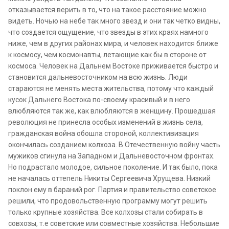
отказывается верить в то, что на такое расстояние можно
видеть. Ночью на небе так много звезд и они так четко видны,
что создается ощущение, что звезды в этих краях намного
ниже, чем в других районах мира, и человек находится ближе
к космосу, чем космонавты, летающие как бы в стороне от
космоса. Человек на Дальнем Востоке приживается быстро и
становится дальневосточником на всю жизнь. Люди
стараются не менять места жительства, потому что каждый
кусок Дальнего Востока по-своему красивый и в него
влюбляются так же, как влюбляются в женщину. Прошедшая
революция не принесла особых изменений в жизнь села,
гражданская война обошла стороной, коллективизация
окончилась созданием колхоза. В Отечественную войну часть
мужиков сгинула на Западном и Дальневосточном фронтах.
Но подрастало молодое, сильное поколение. И так было, пока
не началась оттепель Никиты Сергеевича Хрущева. Низкий
поклон ему в бараний рог. Партия и правительство советское
решили, что продовольственную программу могут решить
только крупные хозяйства. Все колхозы стали собирать в
совхозы, т.е советские или совместные хозяйства. Небольшие