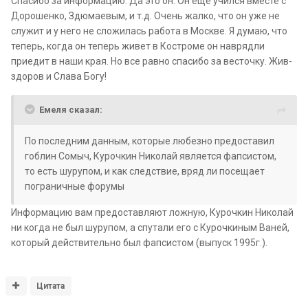
Спасибо за информацию. Да это он. Он еще учился вместе с
Дорошенко, Здюмаевым, и т.д. Очень жалко, что он уже не
служит и у него не сложилась работа в Москве. Я думаю, что
теперь, когда он теперь живет в Костроме он наврядли
приедит в наши края. Но все равно спасибо за весточку. Жив-
здоров и Слава Богу!
Емеля сказал:
По последним данным, которые любезно предоставил
гоблин Сомыч, Курочкин Николай является фапсистом,
то есть шурупом, и как следствие, вряд ли посещает
пограничные форумы
Информацию вам предоставляют ложную, Курочкин Николай
ни когда не был шурупом, а спутали его с Курочкиным Ваней,
который действительно был фапсистом (выпуск 1995г.).
Цитата