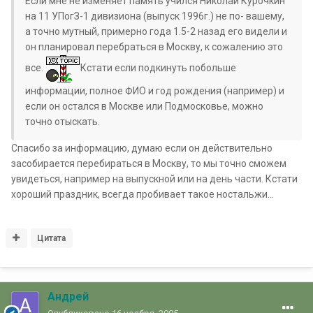
Если мне не изменяет память учился Николай Курочкин
на 11 УПогЗ-1 дивизиона (выпуск 1996г.) не по- вашему,
а точно мутный, примерно года 1.5-2 назад его видели и
он планировал перебраться в Москву, к сожалению это
все.
Кстати если подкинуть побольше
информации, полное ФИО и год рождения (например) и
если он остался в Москве или Подмосковье, можно
точно отыскать.
Спасибо за информацию, думаю если он действительно
засобирается перебираться в Москву, то мы точно сможем
увидеться, например на выпускной или на день части. Кстати
хороший праздник, всегда пробивает такое ностальжи...
Цитата
Андрей