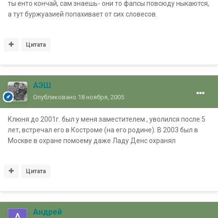
ты енто кончай, сам знаешь- они то фапсы повсюду ныкаются,
а тут буржуазией попахивает от сих словесов.
Цитата
АЭШ
Опубликовано
18 ноября, 2005
Клюня до 2001г. был у меня заместителем , уволился после 5
лет, встречал его в Костроме (на его родине). В 2003 был в
Москве в охране помоему даже Ладу Денс охранял
Цитата
Андрей