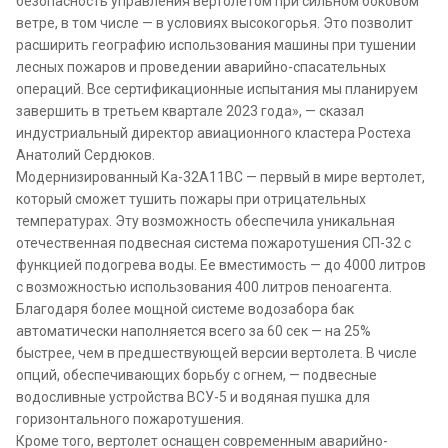
безопасность управления вертолетом при сильном боковом
ветре, в том числе — в условиях высокогорья. Это позволит
расширить географию использования машины при тушении
лесных пожаров и проведении аварийно-спасательных
операций. Все сертификационные испытания мы планируем
завершить в третьем квартале 2023 года», — сказал
индустриальный директор авиационного кластера Ростеха
Анатолий Сердюков.
Модернизированный Ка-32А11ВС — первый в мире вертолет,
который сможет тушить пожары при отрицательных
температурах. Эту возможность обеспечила уникальная
отечественная подвесная система пожаротушения СП-32 с
функцией подогрева воды. Ее вместимость — до 4000 литров
с возможностью использования 400 литров пеноагента.
Благодаря более мощной системе водозабора бак
автоматически наполняется всего за 60 сек — на 25%
быстрее, чем в предшествующей версии вертолета. В числе
опций, обеспечивающих борьбу с огнем, — подвесные
водосливные устройства ВСУ-5 и водяная пушка для
горизонтального пожаротушения.
Кроме того, вертолет оснащен современным аварийно-