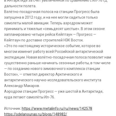
в Антарктиде за счет увеличенной по сравнению с Ил-76ТД
дальности полета.
Взлётно-посадочная полоса на станции Прогресс была
запущена в 2012 году, и на нее могли садиться только
самолеты малой авиации. Теперь аэродром может
принимать и тяжелые «семьдесят шестые». В этом сезоне
запланировано четыре рейса Кейптаун — Прогресс —
Кейптаун по доставке строителей НЗК Восток.
«Это по-настоящему историческое событие, которое во
многом изменит работу всей Российской антарктической
экспедиции. Новая взлётно-посадочная полоса позволит нам
существенно раньше начинать сезонные работы, в том числе
— по созданию нового зимовочного комплекса станции
Восток», — отметил директор Арктического и
антарктического научно-исследовательского института
Александр Макаров.
Аэродром станции Прогресс — уже шестой в Антарктиде,
куда летают самолёты Ил-76.
Источник:
https://www.metalinfo.ru/ru/news/142578
https://sdelanounas.ru/blogs/148982/