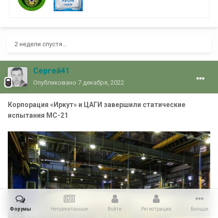
2 недели спустя...
Сергей41
Опубликовано
7 декабря, 2022
Корпорация «Иркут» и ЦАГИ завершили статические
испытания МС-21
Форумы
Непрочитанные
Войти
Регистрация
Больше