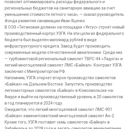
позволит оптимизировать расходы федерального и
региональных бюджетов на санитарную авиацию за счет
уменьшения стоимости летного часа», — сказал руководитель
Фонда развития санавиации Иван Яценко.
В ОЭЗ «Титановая долина» на площадке «Уктус» строят новый
производственный корпус УЗГА. На эти цели из федерального
бюджета был выделен миллиард рублей в виде
инфраструктурного кредита. Завод будет производить
современные модели отечественной авиатехники. Среди них
— турбовинтовой региональный самолет ТВРС-44 «Ладога» и
легкий многоцелевой самолет ЛМС «Байкал». Контракт УЗГА
заключил с Минпромторгом РФ.
Напомним, УЗГА откроет второе производство самолетов
«Байкал» на Дальнем Востоке. Запустить производство
легкомоторных самолетов «Байкал» в Комсомольске-на-
Амуре и выйти на производственный уровень в 20 самолетов
в год планируется в 2024 году.
Ожидается, что легкий многоцелевой самолет ЛМС-901
«Байкал» заменитсоветский многоцелевой самолет Ан-2.
Кроме того, УЗГА поставит семь самолетов «Байкал» в
Забайкалье до 2028 года и десять самолетов авиакомпании