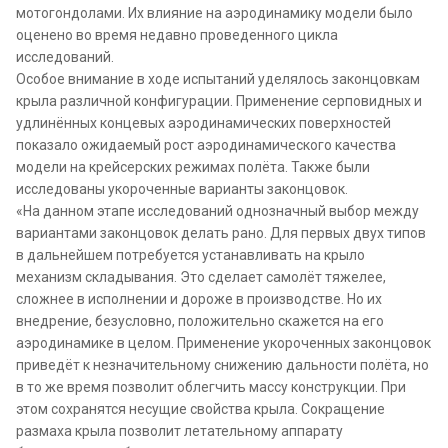
мотогондолами. Их влияние на аэродинамику модели было
оценено во время недавно проведенного цикла
исследований.
Особое внимание в ходе испытаний уделялось законцовкам
крыла различной конфигурации. Применение серповидных и
удлинённых концевых аэродинамических поверхностей
показало ожидаемый рост аэродинамического качества
модели на крейсерских режимах полёта. Также были
исследованы укороченные варианты законцовок.
«На данном этапе исследований однозначный выбор между
вариантами законцовок делать рано. Для первых двух типов
в дальнейшем потребуется устанавливать на крыло
механизм складывания. Это сделает самолёт тяжелее,
сложнее в исполнении и дороже в производстве. Но их
внедрение, безусловно, положительно скажется на его
аэродинамике в целом. Применение укороченных законцовок
приведёт к незначительному снижению дальности полёта, но
в то же время позволит облегчить массу конструкции. При
этом сохранятся несущие свойства крыла. Сокращение
размаха крыла позволит летательному аппарату