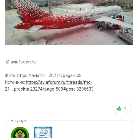
© aviaforum.ru
Фото: https://aviafor....20274/page-508
Источник:
https://aviaforum.ru/threads/mc-
21-...proekta.20274/page-509#post-3296633
1
Награды