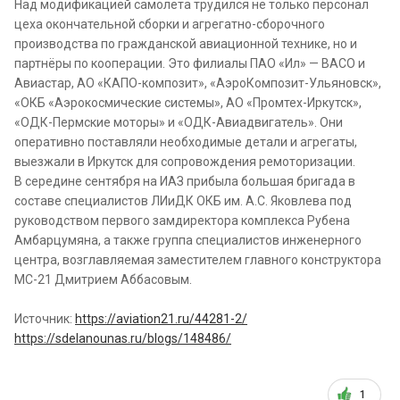
Над модификацией самолёта трудился не только персонал
цеха окончательной сборки и агрегатно-сборочного
производства по гражданской авиационной технике, но и
партнёры по кооперации. Это филиалы ПАО «Ил» — ВАСО и
Авиастар, АО «КАПО-композит», «АэроКомпозит-Ульяновск»,
«ОКБ «Аэрокосмические системы», АО «Промтех-Иркутск»,
«ОДК-Пермские моторы» и «ОДК-Авиадвигатель». Они
оперативно поставляли необходимые детали и агрегаты,
выезжали в Иркутск для сопровождения ремоторизации.
В середине сентября на ИАЗ прибыла большая бригада в
составе специалистов ЛИиДК ОКБ им. А.С. Яковлева под
руководством первого замдиректора комплекса Рубена
Амбарцумяна, а также группа специалистов инженерного
центра, возглавляемая заместителем главного конструктора
МС-21 Дмитрием Аббасовым.
Источник:
https://aviation21.ru/44281-2/
https://sdelanounas.ru/blogs/148486/
1