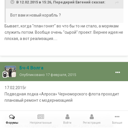
В 12.02.2015 в 15:26, Передирий Евгений сказал:
Вот вам и новый корабль ?
Бывает, когда "план гонят" во что бы то ни стало, а морякам
служить потом. Вообще очень "сырой" проект. Вернее идея не
плохая, а вот реализация.....
Бч-4 Волга
Опубликовано
17 февраля, 2015
17.02.2015г
Подводная лодка «Алроса» Черноморского флота проходит
плановый ремонт с модернизацией
Дизельная подводная лодка Черноморского флота (ЧФ)
Форумы
Непрочитанные
Войти
Регистрация
Больше
«Алроса», которой командует капитан 2 ранга Станислав