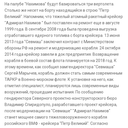
На палубе "Нахимова" будут базироваться три вертолета.
Столько же несет на борту находящийся в строю "Петр
Великий". Напомним, что тяжелый атомный ракетный крейсер
"Адмирал Нахимов " был поставлен на ремонт еще в августе
1999 года. В сентябре 2008 года была проведена выгрузка
отработавшего ядерного топлива с борта крейсера. 13 июня
2013 года "Севмаш" заключил контракт с Министерством
обороны РФ на ремонт и модернизацию корабля. 24 октября
2014 года крейсер завели в док предприятия. Возвращение
корабля в боевой состав флота планируется на 2018 год. К
этому времени, как сообщил замгендиректора "Севмаша"
Сергей Марычев, корабль должен стать самым современным
ТАРКР в Военно-морском флоте. К установке на него, как
отметил специалист, планируются лишь современные виды
вооружений, прошедшие испытания. По сообщению
гендиректора Северного проектно-конструкторского бюро
Владимир Спиридопуло, разработавшего проект крейсера,
после модернизации на "Севмаше" "Адмирал Нахимов"
станет мощнее самого тяжеловооруженного корабля
российского ВМФ - крейсера "Петр Великий". Согласно