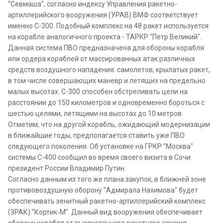
"Севмаша", согласно индексу Управления ракетно-
артиллерийского вооружения (УРАВ) ВМФ соответствует
именно С-300. Подобный комплекс на 48 ракет используется
на корабле аналогичного проекта - ТАРКР "Петр Великий".
Данная система ПВО предназначена для обороны корабля
или ордера кораблей от массированных атак различных
средств воздушного нападения: самолетов, крылатых ракет,
в том числе совершающих маневр и летящих на предельно
малых высотах. С-300 способен обстреливать цели на
расстоянии до 150 километров и одновременно бороться с
шестью целями, летящими на высотах до 10 метров.
Отметим, что на другой корабль, ожидающий модернизации
в ближайшие годы, предполагается ставить уже ПВО
следующего поколения. Об установке на ГРКР "Москва"
системы С-400 сообщил во время своего визита в Сочи
президент России Владимир Путин.
Согласно данным из того же плана закупок, в ближней зоне
противовоздушную оборону "Адмирала Нахимова" будет
обеспечивать зенитный ракетно-артиллерийский комплекс
(ЗРАК) "Кортик-М". Данный вид вооружения обеспечивает