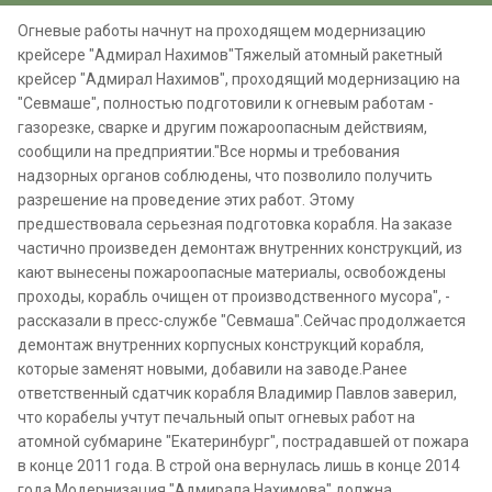
Огневые работы начнут на проходящем модернизацию
крейсере "Адмирал Нахимов"Тяжелый атомный ракетный
крейсер "Адмирал Нахимов", проходящий модернизацию на
"Севмаше", полностью подготовили к огневым работам -
газорезке, сварке и другим пожароопасным действиям,
сообщили на предприятии."Все нормы и требования
надзорных органов соблюдены, что позволило получить
разрешение на проведение этих работ. Этому
предшествовала серьезная подготовка корабля. На заказе
частично произведен демонтаж внутренних конструкций, из
кают вынесены пожароопасные материалы, освобождены
проходы, корабль очищен от производственного мусора", -
рассказали в пресс-службе "Севмаша".Сейчас продолжается
демонтаж внутренних корпусных конструкций корабля,
которые заменят новыми, добавили на заводе.Ранее
ответственный сдатчик корабля Владимир Павлов заверил,
что корабелы учтут печальный опыт огневых работ на
атомной субмарине "Екатеринбург", пострадавшей от пожара
в конце 2011 года. В строй она вернулась лишь в конце 2014
года.Модернизация "Адмирала Нахимова" должна