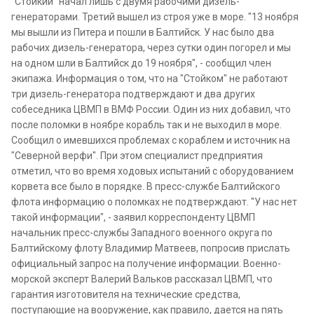
"Стойкий" начал лишь с двумя рабочими дизель-
генераторами. Третий вышел из строя уже в море. "13 ноября
мы вышли из Питера и пошли в Балтийск. У нас было два
рабочих дизель-генератора, через сутки один погорел и мы
на одном шли в Балтийск до 19 ноября", - сообщил член
экипажа. Информация о том, что на "Стойком" не работают
три дизель-генератора подтверждают и два других
собеседника ЦВМП в ВМФ России. Один из них добавил, что
после поломки в ноябре корабль так и не выходил в море.
Сообщил о имевшихся проблемах с кораблем и источник на
"Северной верфи". При этом специалист предприятия
отметил, что во время ходовых испытаний с оборудованием
корвета все было в порядке. В пресс-службе Балтийского
флота информацию о поломках не подтверждают. "У нас нет
такой информации", - заявил корреспонденту ЦВМП
начальник пресс-службы Западного военного округа по
Балтийскому флоту Владимир Матвеев, попросив прислать
официальный запрос на получение информации. Военно-
морской эксперт Валерий Вальков рассказал ЦВМП, что
гарантия изготовителя на технические средства,
поступающие на вооружение, как правило, дается на пять