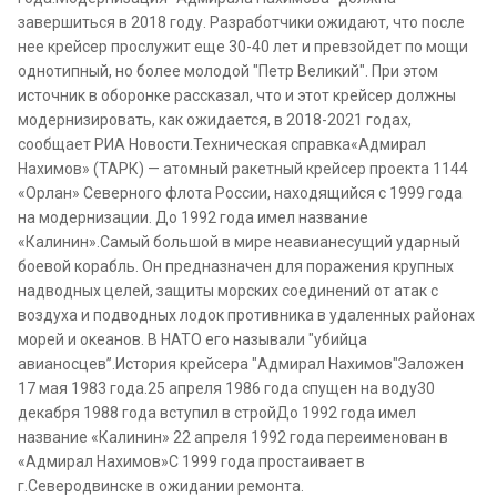
завершиться в 2018 году. Разработчики ожидают, что после
нее крейсер прослужит еще 30-40 лет и превзойдет по мощи
однотипный, но более молодой "Петр Великий". При этом
источник в оборонке рассказал, что и этот крейсер должны
модернизировать, как ожидается, в 2018-2021 годах,
сообщает РИА Новости.Техническая справка«Адмирал
Нахимов» (ТАРК) — атомный ракетный крейсер проекта 1144
«Орлан» Северного флота России, находящийся с 1999 года
на модернизации. До 1992 года имел название
«Калинин».Самый большой в мире неавианесущий ударный
боевой корабль. Он предназначен для поражения крупных
надводных целей, защиты морских соединений от атак с
воздуха и подводных лодок противника в удаленных районах
морей и океанов. В НАТО его называли "убийца
авианосцев”.История крейсера "Адмирал Нахимов"Заложен
17 мая 1983 года.25 апреля 1986 года спущен на воду30
декабря 1988 года вступил в стройДо 1992 года имел
название «Калинин» 22 апреля 1992 года переименован в
«Адмирал Нахимов»С 1999 года простаивает в
г.Северодвинске в ожидании ремонта.