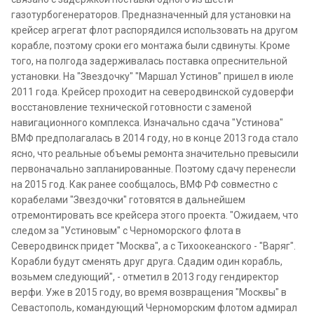
газотурбогенераторов. Предназначенный для установки на
крейсер агрегат флот распорядился использовать на другом
корабле, поэтому сроки его монтажа были сдвинуты. Кроме
того, на полгода задерживалась поставка опреснительной
установки. На "Звездочку" "Маршал Устинов" пришел в июле
2011 года. Крейсер проходит на северодвинской судоверфи
восстановление технической готовности с заменой
навигационного комплекса. Изначально сдача "Устинова"
ВМФ предполагалась в 2014 году, но в конце 2013 года стало
ясно, что реальные объемы ремонта значительно превысили
первоначально запланированные. Поэтому сдачу перенесли
на 2015 год. Как ранее сообщалось, ВМФ РФ совместно с
корабелами "Звездочки" готовятся в дальнейшем
отремонтировать все крейсера этого проекта. "Ожидаем, что
следом за "Устиновым" с Черноморского флота в
Северодвинск придет "Москва", а с Тихоокеанского - "Варяг".
Корабли будут сменять друг друга. Сдадим один корабль,
возьмем следующий", - отметил в 2013 году гендиректор
верфи. Уже в 2015 году, во время возвращения "Москвы" в
Севастополь, командующий Черноморским флотом адмирал