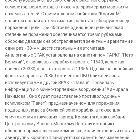
оборону корабля от высокоточного ракетного оружия,
самолетов, вертолетов, а также малоразмерных морских и
наземных целей. Отличительным свойством "Кортик-М"
является полная автоматизация работы от обнаружения до
поражения цели. При обстреле одиночной цели высокая
степень ее поражения обеспечивается тремя рубежами
обороны: дважды она обстреливается зенитными ракетами и
один раз - 30-мм шестиствольными автоматами.
Аналогичные ЗРАК установлены на однотипном ТАРКР "Петр
Великий", сторожевых кораблях проекта 11540, корветах
проекта 20380, фрегатах проекта 11356. Однако на новейших
фрегатах проекта 20350 в качестве ПВО ближней зоны
используется уже другой ЗРАК - "Палаш". Появилась
информация и о минно-торпедном вооружении "Адмирала
Нахимова". Оно будет представлено противолодочным
комплексом "Пакет", предназначенном для поражения
подводных лодок в ближней зоне корабля, а также для
уничтожения атакующих торпед. Кроме того, как сообщил
Центральному Военно-Морскому Порталу источник в
оборонно-промышленном комплексе, количественный состав
авиагруппы корабля планируется сохранить без изменений.