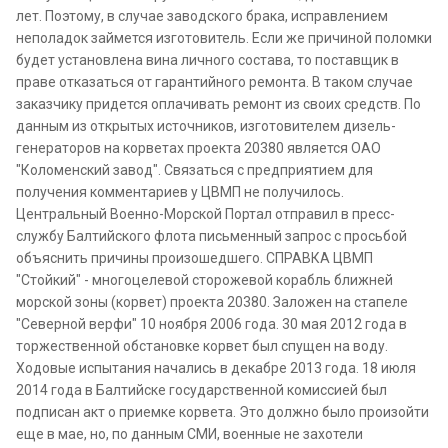
лет. Поэтому, в случае заводского брака, исправлением
неполадок займется изготовитель. Если же причиной поломки
будет установлена вина личного состава, то поставщик в
праве отказаться от гарантийного ремонта. В таком случае
заказчику придется оплачивать ремонт из своих средств. По
данным из открытых источников, изготовителем дизель-
генераторов на корветах проекта 20380 является ОАО
"Коломенский завод". Связаться с предприятием для
получения комментариев у ЦВМП не получилось.
Центральный Военно-Морской Портал отправил в пресс-
службу Балтийского флота письменный запрос с просьбой
объяснить причины произошедшего. СПРАВКА ЦВМП
"Стойкий" - многоцелевой сторожевой корабль ближней
морской зоны (корвет) проекта 20380. Заложен на стапеле
"Северной верфи" 10 ноября 2006 года. 30 мая 2012 года в
торжественной обстановке корвет был спущен на воду.
Ходовые испытания начались в декабре 2013 года. 18 июля
2014 года в Балтийске государственной комиссией был
подписан акт о приемке корвета. Это должно было произойти
еще в мае, но, по данным СМИ, военные не захотели