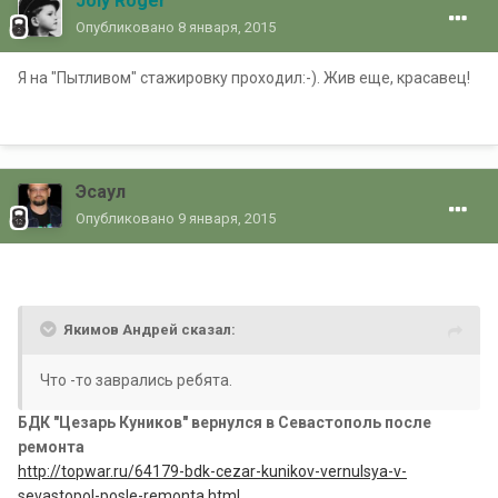
Joly Roger
Опубликовано
8 января, 2015
Я на "Пытливом" стажировку проходил:-). Жив еще, красавец!
Эсаул
Опубликовано
9 января, 2015
Якимов Андрей сказал:
Что -то заврались ребята.
БДК "Цезарь Куников" вернулся в Севастополь после
ремонта
http://topwar.ru/64179-bdk-cezar-kunikov-vernulsya-v-
sevastopol-posle-remonta.html