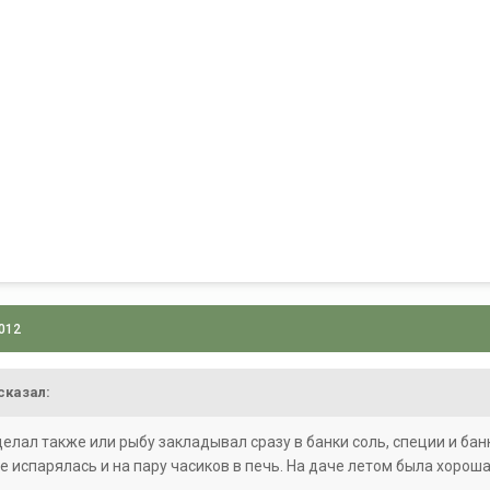
2012
сказал:
делал также или рыбу закладывал сразу в банки соль, специи и ба
е испарялась и на пару часиков в печь. На даче летом была хорошая