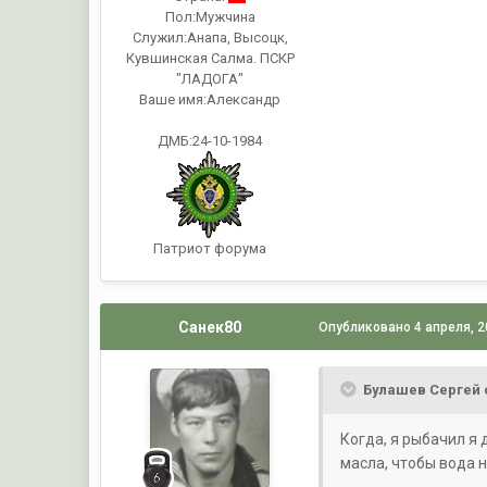
Пол:
Мужчина
Служил:
Анапа, Высоцк,
Кувшинская Салма. ПСКР
"ЛАДОГА"
Ваше имя:
Александр
ДМБ:24-10-1984
Патриот форума
Санек80
Опубликовано
4 апреля, 
Булашев Сергей 
Когда, я рыбачил я 
масла, чтобы вода н