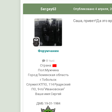
Sergey63
Опубликовано
4 апреля, 
Саша, привет!Да это вр
Форумчанин
8 тыс
Страна:
Пол:
Мужчина
Город:
Тюменская область
г.Тобольск
Служил:
КТПО, 114 Рущукский
ПО, 9-пз"Ивановская"
Ваше имя:
Сергей
ДМБ:19-01-1984