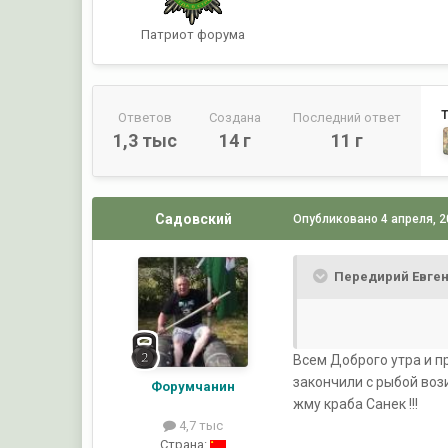
Патриот форума
Ответов
Создана
Последний ответ
1,3 тыс
14 г
11 г
Садовский
Опубликовано
4 апреля, 
Передирий Евген
Всем Доброго утра и пр
закончили с рыбой воз
Форумчанин
жму краба Санек !!!
4,7 тыс
Страна: