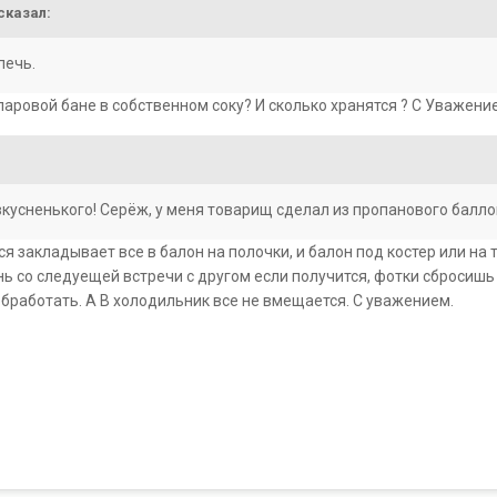
сказал:
печь.
 паровой бане в собственном соку? И сколько хранятся ? С Уважени
кусненького! Серёж, у меня товарищ сделал из пропанового балло
тся закладывает все в балон на полочки, и балон под костер или на 
ь со следуещей встречи с другом если получится, фотки сбросишь 
обработать. А В холодильник все не вмещается. С уважением.