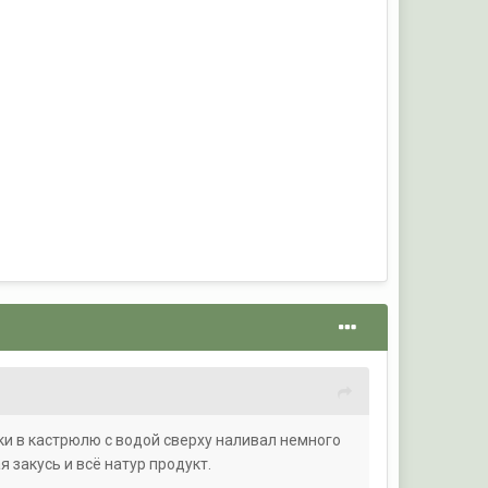
нки в кастрюлю с водой сверху наливал немного
 закусь и всё натур продукт.