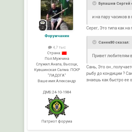
Булашев Сергей 
и на пару часиков в 
Серег, Это типа как на
Форумчанин
Санек80 сказал:
4,7 тыс
Страна:
Привет любителям в
Пол:
Мужчина
Служил:
Анапа, Высоцк,
Сань, Это он , получае
Кувшинская Салма. ПСКР
рыбу до кондиции ? Сан
"ЛАДОГА"
знаешь как быстро ее 
Ваше имя:
Александр
ДМБ:24-10-1984
Патриот форума