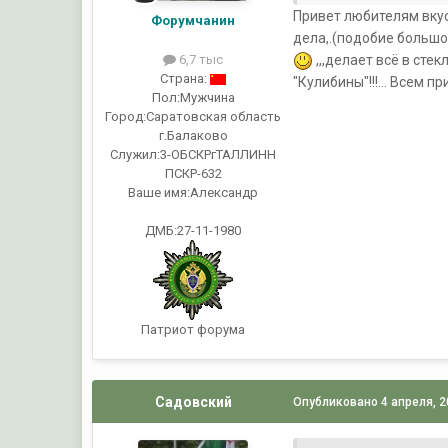
Привет любителям вкус
Форумчанин
дела,.(подобие большой
,,,делает всё в сте
6,7 тыс
Страна:
"Кулибины"!!!... Всем пр
Пол:
Мужчина
Город:
Саратовская область
г.Балаково
Служил:
3-ОБСКРгТАЛЛИНН
ПСКР-632
Ваше имя:
Александр
ДМБ:27-11-1980
Патриот форума
Садовский
Опубликовано
4 апреля, 