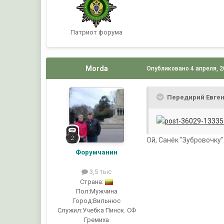
Патриот форума
Morda
Опубликовано
4 апреля, 
Передирий Евген
Ой, Санёк "Зубровочку"
Форумчанин
3,5 тыс
Страна:
Пол:
Мужчина
Город:
Вильнюс
Служил:
Учебка Пинск. СФ
Гремиха