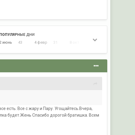
ПОПУЛЯРНЫЕ ДНИ
2 июнь
43
4 февр
31
8 окт
26
20 июль
23
все есть. Все с жару и Пару. Угощайтесь.Вчера,
вялка будет.Жень Спасибо дорогой братишка. Всем