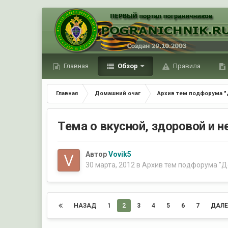
Главная
Обзор
Правила
Главная
Домашний очаг
Архив тем подфорума "
Тема о вкусной, здоровой и не
Автор
Vovik5
30 марта, 2012
в
Архив тем подфорума "Д
НАЗАД
1
2
3
4
5
6
7
ДАЛЕ