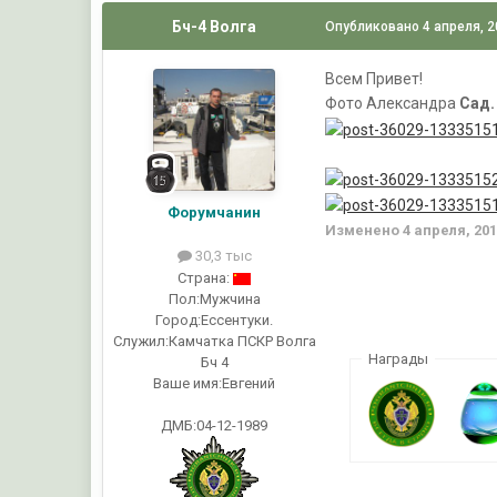
Бч-4 Волга
Опубликовано
4 апреля, 
Всем Привет!
Фото Александра
Сад.
Форумчанин
Изменено
4 апреля, 20
30,3 тыс
Страна:
Пол:
Мужчина
Город:
Ессентуки.
Служил:
Камчатка ПСКР Волга
Награды
Бч 4
Ваше имя:
Евгений
ДМБ:04-12-1989