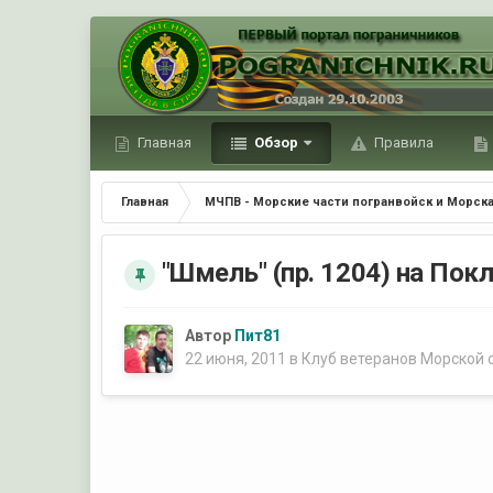
Главная
Обзор
Правила
Главная
МЧПВ - Морские части погранвойск и Морска
"Шмель" (пр. 1204) на Пок
Автор
Пит81
22 июня, 2011
в
Клуб ветеранов Морской 