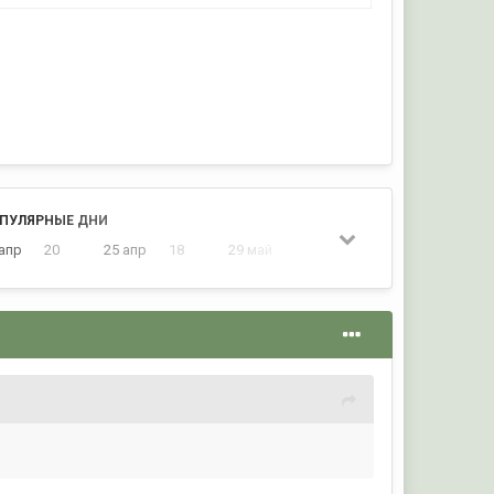
ПУЛЯРНЫЕ ДНИ
 апр
20
25 апр
18
29 май
14
29 нояб
13