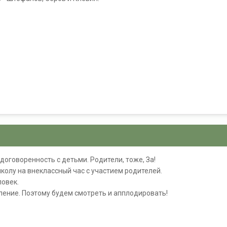
8
договоренность с детьми. Родители, тоже, За!
 школу на внеклассный час с участием родителей.
ловек.
пление. Поэтому будем смотреть и апплодировать!