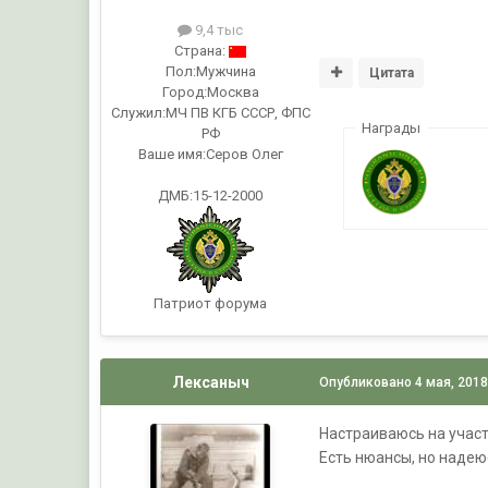
9,4 тыс
Страна:
Пол:
Мужчина
Цитата
Город:
Москва
Служил:
МЧ ПВ КГБ СССР, ФПС
Награды
РФ
Ваше имя:
Серов Олег
ДМБ:15-12-2000
Патриот форума
Лексаныч
Опубликовано
4 мая, 201
Настраиваюсь на участ
Есть нюансы, но надею