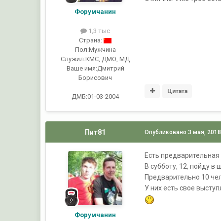
Форумчанин
1,3 тыс
Страна:
Пол:
Мужчина
Служил:
КМС, ДМО, МД
Ваше имя:
Дмитрий
Борисович
Цитата
ДМБ:01-03-2004
Пит81
Опубликовано
3 мая, 201
Есть предварительная 
В субботу, 12, пойду в
Предварительно 10 че
У них есть свое высту
Форумчанин