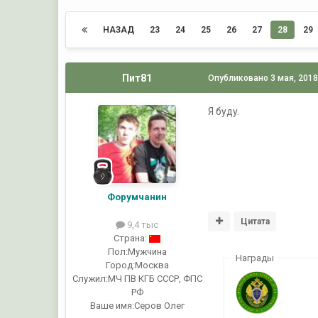
НАЗАД
23
24
25
26
27
28
29
Пит81
Опубликовано
3 мая, 201
Я буду.
Форумчанин
Цитата
9,4 тыс
Страна:
Пол:
Мужчина
Награды
Город:
Москва
Служил:
МЧ ПВ КГБ СССР, ФПС
РФ
Ваше имя:
Серов Олег