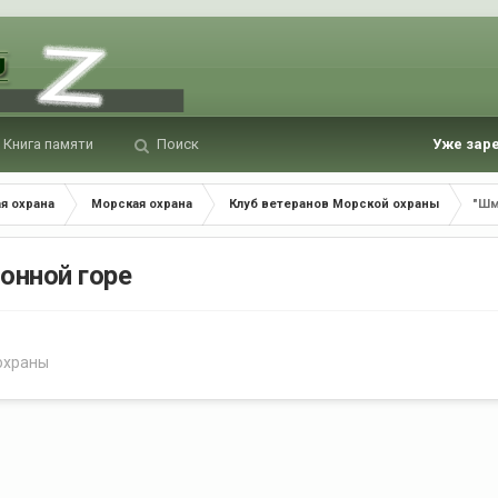
Книга памяти
Поиск
Уже зар
я охрана
Морская охрана
Клуб ветеранов Морской охраны
"Шм
лонной горе
охраны