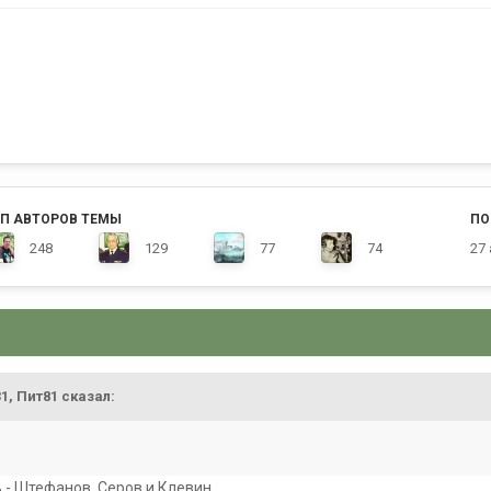
П АВТОРОВ ТЕМЫ
ПО
248
129
77
74
27
8
31, Пит81 сказал:
 - Штефанов, Серов и Клевин.