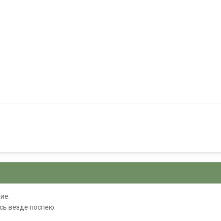
8
ие.
сь везде поспею.