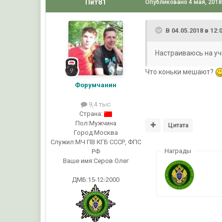
Пит81
Опубликовано
4 мая, 201
В 04.05.2018 в 12
Настраиваюсь на уч
Что коньки мешают?
Форумчанин
9,4 тыс
Страна:
Пол:
Мужчина
Цитата
Город:
Москва
Служил:
МЧ ПВ КГБ СССР, ФПС
Награды
РФ
Ваше имя:
Серов Олег
ДМБ:15-12-2000