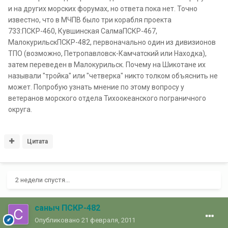
и на других морских форумах, но ответа пока нет. Точно
известно, что в МЧПВ было три корабля проекта
733:ПСКР-460, Кувшинская СалмаПСКР-467,
МалокурильскПСКР-482, первоначально один из дивизионов
ТПО (возможно, Петропавловск-Камчатский или Находка),
затем переведен в Малокурильск. Почему на Шикотане их
называли "тройка" или "четверка" никто толком объяснить не
может. Попробую узнать мнение по этому вопросу у
ветеранов морского отдела Тихоокеанского пограничного
округа.
Цитата
2 недели спустя...
саныч ПСКР-482
Опубликовано
21 февраля, 2011