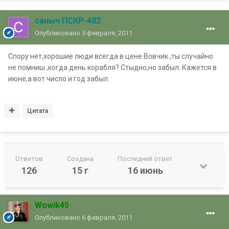
саныч ПСКР-482
Опубликовано
5 февраля, 2011
Спору нет,хорошие люди всегда в цене.Вовчик ,ты случайно
не помниш ,когда день корабля? Стыдно,но забыл. Кажется в
июне,а вот число и год забыл.
Цитата
Ответов
Создана
Последний ответ
126
15 г
16 июнь
Wowik45
Опубликовано
6 февраля, 2011