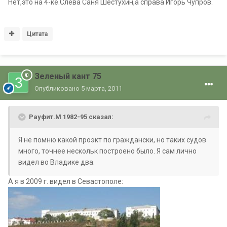
Нет,это на 4-ке.Слева Саня Шестухин,а справа Игорь Чупров.
Цитата
Зеленый кант 75
Опубликовано
5 марта, 2011
Рауфит.М 1982-95 сказал:
Я не помню какой проэкт по граждански, но таких судов
много, точнее нескольк построено было. Я сам лично
видел во Владике два.
А я в 2009 г. видел в Севастополе: