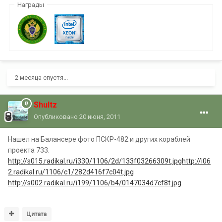
Награды
2 месяца спустя...
Shultz
Опубликовано
20 июня, 2011
Нашел на Балансере фото ПСКР-482 и других кораблей
проекта 733.
http://s015.radikal.ru/i330/1106/2d/133f03266309t.jpg
http://i06
2.radikal.ru/1106/c1/282d416f7c04t.jpg
http://s002.radikal.ru/i199/1106/b4/0147034d7cf8t.jpg
Цитата