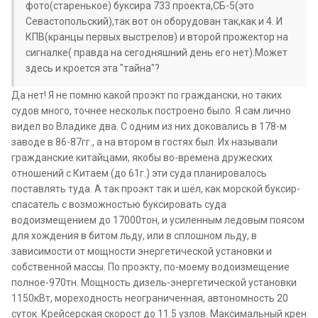
фото(старенькое) буксира 733 проекта,СБ-5(это
Севастопольский),так вот он оборудован так,как и 4. И
КПВ(кранцы первых выстрелов) и второй прожектор на
сигналке( правда на сегодняшний день его нет).Может
здесь и кроется эта "тайна"?
Да нет! Я не помню какой проэкт по граждански, но таких
судов много, точнее нескольк построено было. Я сам лично
видел во Владике два. С одним из них доковались в 178-м
заводе в 86-87гг., а на втором в гостях был. Их называли
гражданские китайцами, якобы во-времена дружеских
отношений с Китаем (до 61г.) эти суда планировалось
поставлять туда. А так проэкт так и шёл, как морской буксир-
спасатель с возможностью буксировать суда
водоизмещением до 17000тон, и усиленным ледовым поясом
для хождения в битом льду, или в сплошном льду, в
зависимости от мощности энергетической установки и
собственной массы. По проэкту, по-моему водоизмещение
полное-970тн. Мощность дизель-энергетической установки
1150кВт, мореходность неограниченная, автономность 20
суток. Крейсерская скорост до 11.5 узлов. Максимальный крен