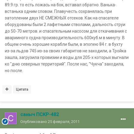
89.9 гр. то есть ложась на бок, вставал обратно. Ванька-
встанька одним словом. Плавучесть сохранялась при
затоплении двух НЕ СМЕЖНЫХ отсеков. Как на спасателе
оборудованы были 2 лафетными стволами, дальность струи
до 50-70 метров. и спасательным насосом для откачивания с
аварииного судна производительность 600куб.м в минуту. В
общем очень хорошие корабли были, в эпопею 84 г. в бухту
из-за льдов 745 из-за своих габаритов не заходили, а Тройка
зашла, загрузила провизии и воды для 205-х которых выгнали
ко "дню северных территорий". После нас, "Чукча" заходила,
но после.
Цитата
саныч ПСКР-482
Опубликовано
25 февраля, 2011