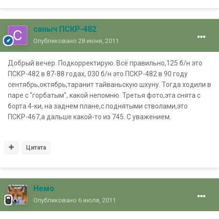
саныч ПСКР-482
Опубликовано
28 июня, 2011
Добрый вечер. Подкорректирую. Всё правильно,125 б/н это
ПСКР-482 в 87-88 годах, 030 б/н это ПСКР-482 в 90 году
сентябрь,октябрь,таранит тайваньскую шхуну. Тогда ходили в
паре с "горбатым", какой непомню. Третья фото,эта снята с
борта 4-ки, на заднем плане,с поднятыми стволами,это
ПСКР-467,а дальше какой-то из 745. С уважением.
Цитата
Немо
Опубликовано
6 июля, 2011