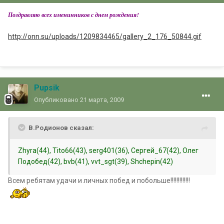
Поздравляю всех именинников с днем рождения!
http://onn.su/uploads/1209834465/gallery_2_176_50844.gif
Pupsik
Опубликовано
21 марта, 2009
В.Родионов сказал:
Zhyra(44), Tito66(43), serg401(36), Сергей_67(42), Олег
Подобед(42), bvb(41), vvt_sgt(39), Shchepin(42)
Всем ребятам удачи и личных побед и побольше!!!!!!!!!!!!!