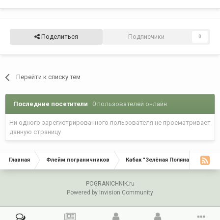
Поделиться
Подписчики
0
Перейти к списку тем
Последние посетители
0 пользователей онлайн
Ни одного зарегистрированного пользователя не просматривает
данную страницу
Главная
Флейм пограничников
Кабак "Зелёная Поляна"
С Д
POGRANICHNIK.ru
Powered by Invision Community