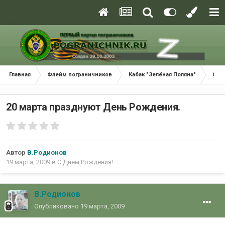
Главная
Флейм пограничников
Кабак "Зелёная Поляна"
С Д
20 марта празднуют День Рождения.
Автор
В.Родионов
19 марта, 2009
в
С Днём Рождения!
В.Родионов
Опубликовано
19 марта, 2009