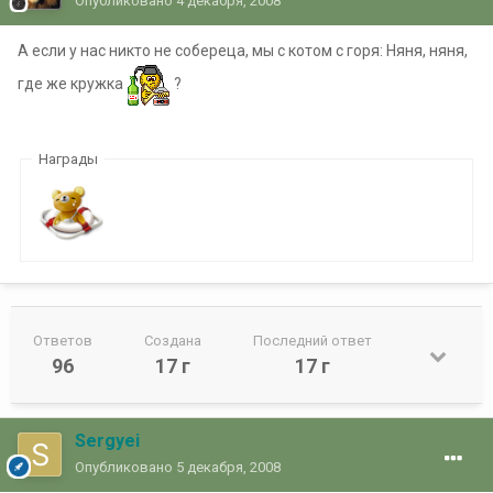
Опубликовано
4 декабря, 2008
А если у нас никто не собереца, мы с котом с горя: Няня, няня,
где же кружка
?
Награды
Ответов
Создана
Последний ответ
96
17 г
17 г
Sergyei
Опубликовано
5 декабря, 2008