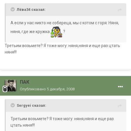
Лёва34 сказал:
А если у нас никто не собереца, мы с котом с горя: Няня,
няня, где же кружка
?
Третьим возьмете? Я тоже могу: няня,няня и еще раз цтать
няня!!!
ПАК
Опубликовано
5 декабря, 2008
Sergyei сказал:
Третьим возьмете? Я тоже могу: няня,няня и еще раз
цтать няня!!!