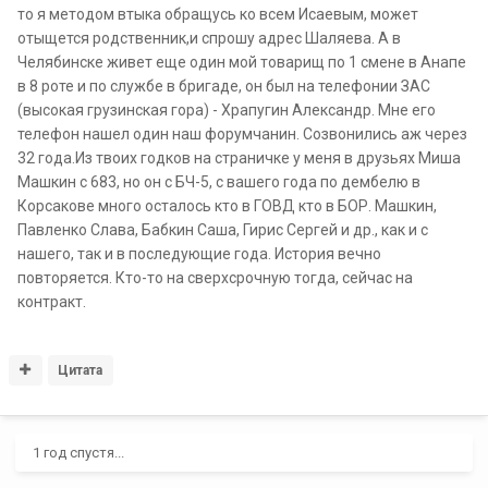
то я методом втыка обращусь ко всем Исаевым, может
отыщется родственник,и спрошу адрес Шаляева. А в
Челябинске живет еще один мой товарищ по 1 смене в Анапе
в 8 роте и по службе в бригаде, он был на телефонии ЗАС
(высокая грузинская гора) - Храпугин Александр. Мне его
телефон нашел один наш форумчанин. Созвонились аж через
32 года.Из твоих годков на страничке у меня в друзьях Миша
Машкин с 683, но он с БЧ-5, с вашего года по дембелю в
Корсакове много осталось кто в ГОВД кто в БОР. Машкин,
Павленко Слава, Бабкин Саша, Гирис Сергей и др., как и с
нашего, так и в последующие года. История вечно
повторяется. Кто-то на сверхсрочную тогда, сейчас на
контракт.
Цитата
1 год спустя...