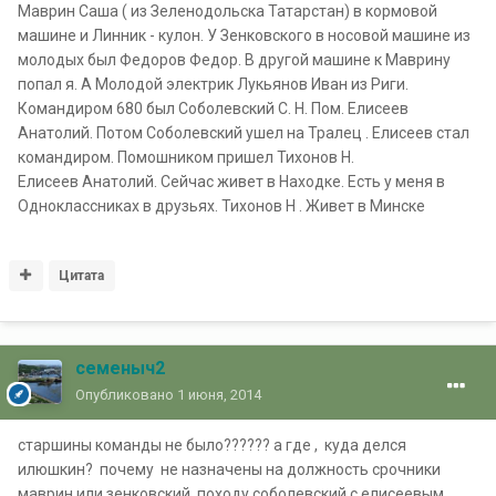
Маврин Саша ( из Зеленодольска Татарстан) в кормовой
машине и Линник - кулон. У Зенковского в носовой машине из
молодых был Федоров Федор. В другой машине к Маврину
попал я. А Молодой электрик Лукьянов Иван из Риги.
Командиром 680 был Соболевский С. Н. Пом. Елисеев
Анатолий. Потом Соболевский ушел на Тралец . Елисеев стал
командиром. Помошником пришел Тихонов Н.
Елисеев Анатолий. Сейчас живет в Находке. Есть у меня в
Одноклассниках в друзьях. Тихонов Н . Живет в Минске
Цитата
семеныч2
Опубликовано
1 июня, 2014
старшины команды не было?????? а где , куда делся
илюшкин? почему не назначены на должность срочники
маврин или зенковский. походу соболевский с елисеевым