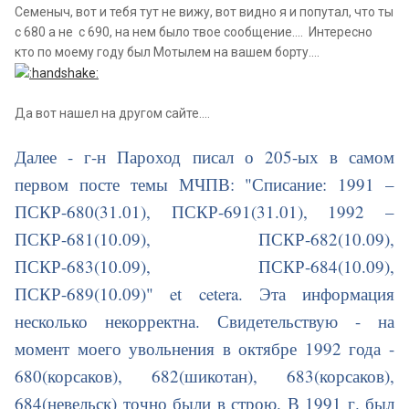
Семеныч, вот и тебя тут не вижу, вот видно я и попутал, что ты
с 680 а не с 690, на нем было твое сообщение.... Интересно
кто по моему году был Мотылем на вашем борту....
Да вот нашел на другом сайте....
Далее - г-н Пароход писал о 205-ых в самом
первом посте темы МЧПВ: "Списание: 1991 –
ПСКР-680(31.01), ПСКР-691(31.01), 1992 –
ПСКР-681(10.09), ПСКР-682(10.09),
ПСКР-683(10.09), ПСКР-684(10.09),
ПСКР-689(10.09)" et cetera. Эта информация
несколько некорректна. Свидетельствую - на
момент моего увольнения в октябре 1992 года -
680(корсаков), 682(шикотан), 683(корсаков),
684(невельск) точно были в строю. В 1991 г. был