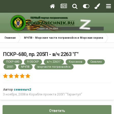
Главная
МЧПВ - Морские части погранвойск и Морская охрана
К
ПСКР-680, пр. 205П - в/ч 2263 "Г"
ПСКР-680
9 ОБСКР
в/ч 2263 Г
Корсаков
Сахалин
205П
МЧПВ
морчасти погранвойск
Автор
семеныч2
3 ноября, 2008
в
Корабли проекта 205П "Тарантул"
Ответить