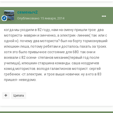
семеныч2
Опубликовано
15 января, 2014
когда мы уходили в 82 году, нам на смену пришли трое. два
моториста- маврин и зинченко, а электрик- линник( так или с
одной н). почему два моториста? был на борту тормознувший
илюшкин леша, потому ребятам и досталось пахать за троих.
хотя это было привычное состояние для 680. так они и
воевали с 82 осени- степанов механик(первый год после
училища), илюшкин старшина команды. саша ноздричев
комод.мотористов. володя галактионов моторист. сергей
гребенюк -ст.электрик. и трое выше новички. ну а кто в 83
пришел- неведомо.
Цитата