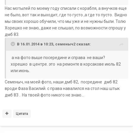
Нас мотылей по моему году списали с корабля, а внучков еще
не было, вот так и выходит, где то густо ,а где то пусто. Видно
мы своих хорошо обучили, что мы уже и не нужны были. Толю
Хорешко не знаю, даже не слышал, по возможности спрошу у
дмб 83.
В 16.01.2014 в 10:23, семеныч2 сказал:
а на фото выше посередине и справа не ваши?
хорешко в центре. это на ремонте в корсакове июль 82
или июнь.
Семеныч, на моей фото, наши дмб 82, посредине дмб 82
вроди Фаза Василий. с права навалился на стол наш штык
дмб 83 . На твоей фото никого не знаю...
Цитата