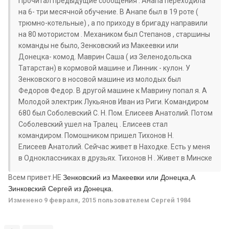
Прочитал предыдущие сообщения . Анапа переходила
на 6- три месячной обучение. В Анапе был в 19 роте (
трюмно-котельные) , а по приходу в бригаду направили
на 80 мотористом . Механиком был Степанов , старшины
команды не было, Зенковский из Макеевки или
Донецка- комод. Маврин Саша ( из Зеленодольска
Татарстан) в кормовой машине и Линник - кулон. У
Зенковского в носовой машине из молодых был
Федоров Федор. В другой машине к Маврину попал я. А
Молодой электрик Лукьянов Иван из Риги. Командиром
680 был Соболевский С. Н. Пом. Елисеев Анатолий. Потом
Соболевский ушел на Тралец . Елисеев стал
командиром. Помошником пришел Тихонов Н.
Елисеев Анатолий. Сейчас живет в Находке. Есть у меня
в Одноклассниках в друзьях. Тихонов Н . Живет в Минске
Всем привет.НЕ
Зенковский из Макеевки или Донецка,А
Зинковский Сергей из Донецка.
Изменено
9 февраля, 2015
пользователем Сергей 1984