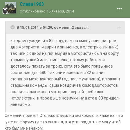
Слава1963
Опубликовано
15 января, 2014
В 15.01.2014 в 04:29, семеныч2 сказал:
когда мы уходили в 82 году, нам на смену пришли трое.
два моториста- маврин и зинченко, а электрик- линник(
так или с одной н). почему два моториста? был на борту
тормознувший илюшкин леша, потому ребятам и
досталось пахать за троих. хотя это было привычное
состояние для 680. так они и воевали с 82 осени-
степанов механик(первый год после училища), илюшкин
старшина команды. саша ноздричев комод.мотористов.
володя галактионов моторист. сергей гребенюк
-ст.электрик. и трое выше новички. ну а кто в 83 пришел-
неведомо.
Семеныч привет! Столько фамилий знакомых, и кажется что
уже по форуму где то слышал, а я утверждать не могу чтоб
кто был мне знаком.