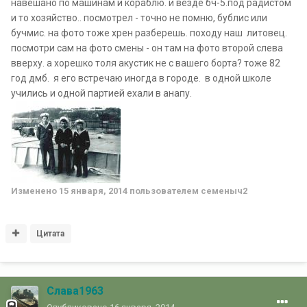
навешано по машинам и кораблю. и везде бч-5.под радистом
и то хозяйство.. посмотрел - точно не помню, бублис или
бучмис. на фото тоже хрен разберешь. походу наш литовец.
посмотри сам на фото смены - он там на фото второй слева
вверху. а хорешко толя акустик не с вашего борта? тоже 82
год дмб. я его встречаю иногда в городе. в одной школе
учились и одной партией ехали в анапу.
Изменено
15 января, 2014
пользователем семеныч2
Цитата
Слава1963