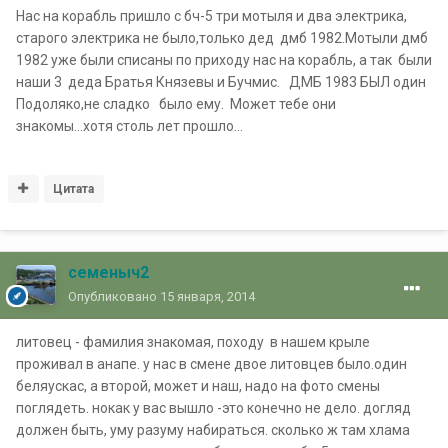
Нас на корабль пришло с бч-5 три мотыля и два электрика,
старого электрика не было,только дед дмб 1982.Мотыли дмб
1982 уже были списаны по приходу нас на корабль, а так были
наши 3 деда Братья Князевы и Бучмис. ДМБ 1983 БЫЛ один
Подоляко,не сладко было ему. Может тебе они
знакомы...хотя столь лет прошло...
Цитата
семеныч2
Опубликовано
15 января, 2014
литовец - фамилия знакомая, походу в нашем крыле
проживал в анапе. у нас в смене двое литовцев было.один
беляускас, а второй, может и наш, надо на фото смены
поглядеть. нокак у вас вышло -это конечно не дело. догляд
должен быть, уму разуму набираться. сколько ж там хлама