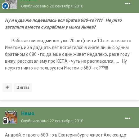
Опубликовано
20 сентября, 2010
Ну и куда же подевалась вся братва 680-го???? Неужто
затопили вместе с кораблем у мыса Анива?
Работаю сисмадмином уже 20 лет(почти 10 лет завязан с
Инетом), и за дадцать лет встретился в инете лишь с одним
братаном с 680 - го, да еще один живет недалеко, раз в году
вижу, рассказал ему про КЕПА - чуть не расплакался...... Ну
неужто никто не пользуется Инетом с 680 - го???!!!
Цитата
Немо
Опубликовано
22 сентября, 2010
Андрей, с твоего 680-го в Екатеринбурге живет Александр