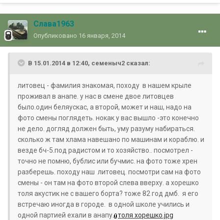
Слава1963
Опубликовано
16 января, 2014
В 15.01.2014 в 12:40, семеныч2 сказал:
литовец - фамилия знакомая, походу в нашем крыле
проживал в анапе. у нас в смене двое литовцев
было.один беляускас, а второй, может и наш, надо на
фото смены поглядеть. нокак у вас вышло -это конечно
не дело. догляд должен быть, уму разуму набираться.
сколько ж там хлама навешано по машинам и кораблю. и
везде бч-5.под радистом и то хозяйство.. посмотрел -
точно не помню, бублис или бучмис. на фото тоже хрен
разберешь. походу наш литовец. посмотри сам на фото
смены - он там на фото второй слева вверху. а хорешко
толя акустик не с вашего борта? тоже 82 год дмб. я его
встречаю иногда в городе. в одной школе учились и
одной партией ехали в анапу.
толя хорешко.jpg