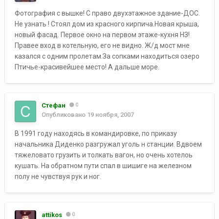
Фотография с вышке! С право двухэтажное здание-ДОС.
Не узнать ! Стоял дом из красного кирпича.Новая крыша,
новый фасад. Первое окно на первом этаже-кухня НЗ!
Правее вход в котельную, его не видно. Ж/д мост мне
казался с одним пролетам.За сопками находиться озеро
Птичье-красивейшее место! А дальше море.
Стефан
0
Опубликовано
19 ноября, 2007
В 1991 году находясь в командировке, по приказу
начальника Диденко разгружал уголь н станции. Вдвоем
тяжеловато грузить и толкать вагон, но очень хотелоь
кушать. На обратном пути спал в шишиге на железном
полу не чувствуя рук и ног.
attikos
0