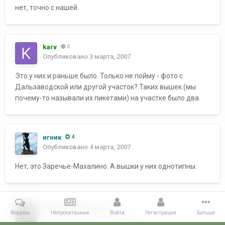
нет, точно с нашей.
karv
0
Опубликовано
3 марта, 2007
Это у них и раньше было. Только не пойму - фото с
Дальзаводской или другой участок? Таких вышек (мы
почему-то называли их пикетами) на участке было два.
игник
4
Опубликовано
4 марта, 2007
Нет, это Заречье-Махалино. А вышки у них однотипны.
Андрей Мартынчук
5
Форумы
Непрочитанные
Войти
Регистрация
Больше
Опубликовано
26 января, 2009