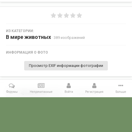
ИЗ КАТЕГОРИИ:
В мире животных
· 389 изображений
ИНФОРМАЦИЯ О ФОТО
Просмотр EXIF информации фотографии
Форумы
Непрочитанные
Войти
Регистрация
Больше
Поделиться
Подписчики
0
Комментариев нет
Главная
Галерея
ФОТОГАЛЕРЕЯ ГРАЖДАНСКИХ БУДНЕЙ
В м