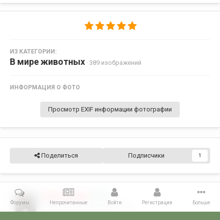
ИЗ КАТЕГОРИИ:
В мире животных
· 389 изображений
ИНФОРМАЦИЯ О ФОТО
Просмотр EXIF информации фотографии
Поделиться
Подписчики
1
Игорь Турикин
5 633
Форумы
Непрочитанные
Войти
Регистрация
Больше
Опубликовано
28 января, 2011