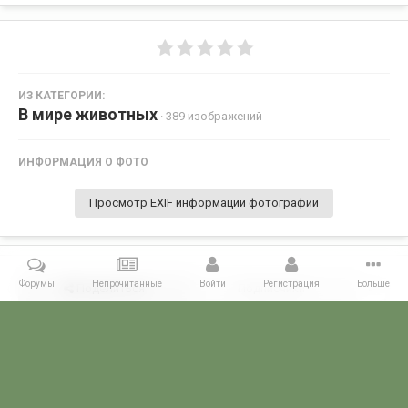
ИЗ КАТЕГОРИИ:
В мире животных
· 389 изображений
ИНФОРМАЦИЯ О ФОТО
Просмотр EXIF информации фотографии
Форумы
Непрочитанные
Войти
Регистрация
Больше
Поделиться
Подписчики
0
Комментариев нет
Главная
Галерея
ФОТОГАЛЕРЕЯ ГРАЖДАНСКИХ БУДНЕЙ
В м