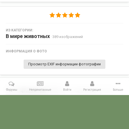
ИЗ КАТЕГОРИИ:
В мире животных
· 389 изображений
ИНФОРМАЦИЯ О ФОТО
Просмотр EXIF информации фотографии
Форумы
Непрочитанные
Войти
Регистрация
Больше
Поделиться
Подписчики
0
Комментариев нет
Главная
Галерея
ФОТОГАЛЕРЕЯ ГРАЖДАНСКИХ БУДНЕЙ
В м