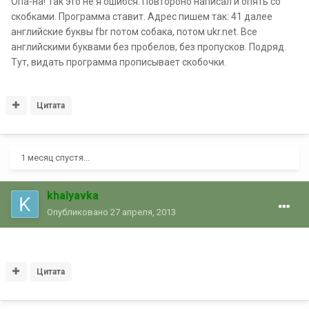
Опа-на! Так это не я ошибся. Повтороно написал и опять со
скобками. Программа ставит. Адрес пишем так: 41 далее
английские буквы fbr потом собака, потом ukr.net. Все
английскими буквами без пробелов, без пропусков. Подряд.
Тут, видать программа прописывает скобочки.
Цитата
1 месяц спустя...
khalyavka
Опубликовано
27 апреля, 2013
Цитата