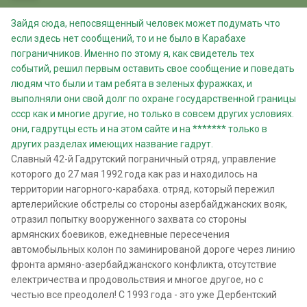
Зайдя сюда, непосвященный человек может подумать что
если здесь нет сообщений, то и не было в Карабахе
пограничников. Именно по этому я, как свидетель тех
событий, решил первым оставить свое сообщение и поведать
людям что были и там ребята в зеленых фуражках, и
выполняли они свой долг по охране государственной границы
ссср как и многие другие, но только в совсем других условиях.
они, гадрутцы есть и на этом сайте и на ******* только в
других разделах имеющих название гадрут.
Славный 42-й Гадрутский пограничный отряд, управление
которого до 27 мая 1992 года как раз и находилось на
территории нагорного-карабаха. отряд, который пережил
артелерийские обстрелы со стороны азербайджанских вояк,
отразил попытку вооруженного захвата со стороны
армянских боевиков, ежедневные пересечения
автомобыльных колон по заминированой дороге через линию
фронта армяно-азербайджанского конфликта, отсутствие
електричества и продовольствия и многое другое, но с
честью все преодолел! С 1993 года - это уже Дербентский