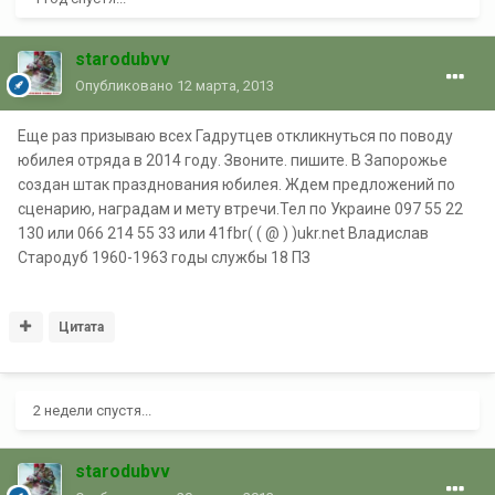
starodubvv
Опубликовано
12 марта, 2013
Еще раз призываю всех Гадрутцев откликнуться по поводу
юбилея отряда в 2014 году. Звоните. пишите. В Запорожье
создан штак празднования юбилея. Ждем предложений по
сценарию, наградам и мету втречи.Тел по Украине 097 55 22
130 или 066 214 55 33 или 41fbr( ( @ ) )ukr.net Владислав
Стародуб 1960-1963 годы службы 18 ПЗ
Цитата
2 недели спустя...
starodubvv