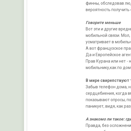
финны, обследовав люд
вероятность получить 
Говорите меньше
Вот эти и другие вред
мобильной связи. Мол,
усматривает в мобильн
А вот французское пра
Да и Европейское аге
Прав Курана или нет - 
мобильнику,как по дом
В мире свирепствуют
Забыв телефон дома, 
сердцебиения, когда вм
показывают опросы, по
паникует, видя, как р
А знакомо ли такое: г
Правда, без осложнени