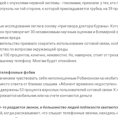
ей с опухолями нервной системы - глюомами, признали: у тех, кто 
опухоль на той стороне, к которой прикладывается трубка, на 39 п
ные исследования легли в основу «приговора доктора Кураны». Кот
 он противоречит 30 независимым научным оценкам и Всемирной о
иках вреда.
вительство призвало сократить использование сотовой связи, осо
нтство по вопросам окружающей среды.
на 100 процентов, конечно, неизвестно. Но, наверное, стоит от гре
ашнему телефону. Мозгам будет спокойнее.
 телефонные фобии
начинаем чувствовать себя неполноценным Робинзоном на необит
есто ответа от близких слышим: «Абонент временно недоступен». И 
двержены 53 процента взрослых пользователей сотовой связи. К н
азряжается мобильник или на счете кончаются деньги.
де-то раздается звонок, и большинство людей поблизости хватаютс
й, когда рассказывают, что слышат телефонные звонки, находясь н