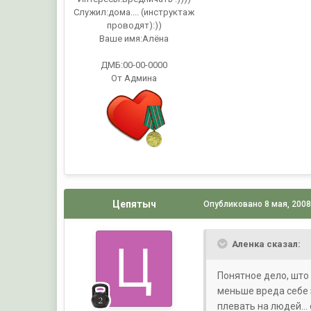
Служил:
дома.... (инструктаж
проводят):))
Ваше имя:
Алёна
ДМБ:00-00-0000
От Админа
Цепятыч
Опубликовано
8 мая, 200
Аленка сказал:
Понятное дело, што 
меньше вреда себе 
плевать на людей...