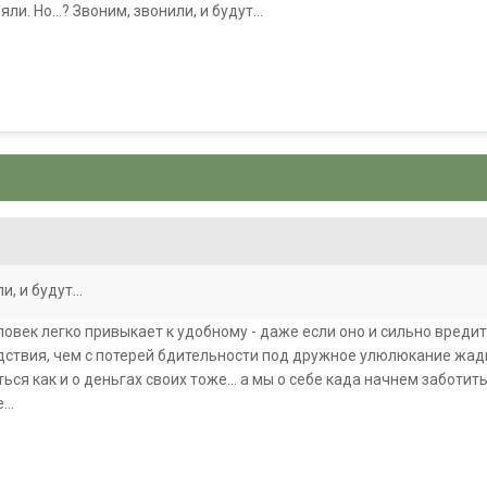
ли. Но...? Звоним, звонили, и будут...
8
и, и будут...
ловек легко привыкает к удобному - даже если оно и сильно вреди
дствия, чем с потерей бдительности под дружное улюлюкание жадн
ться как и о деньгах своих тоже... а мы о себе када начнем заботи
..