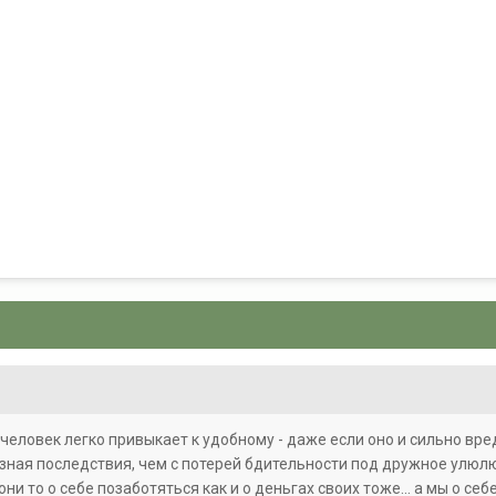
8
человек легко привыкает к удобному - даже если оно и сильно вре
зная последствия, чем с потерей бдительности под дружное улюл
 они то о себе позаботяться как и о деньгах своих тоже... а мы о с