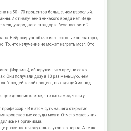
на на 50 - 70 процентов больше, чем взрослый,
манны. И от излучения никакого вреда нет. Ведь
ме международного стандарта безопасности 2
рана. Нейрохирург объясняет: сотовые операторы,
. То, что излучение не может нагреть мозг. Это
овот (Израиль), обнаружил, что вредно само
ах. Они получали дозу в 10 раз меньшую, чем
ок. У людей такой процесс, выходящий из-под
щее деление клеток, - то же самое, что и у
 профессор. - И в этом суть нашего открытия.
и кровеносные сосуды мозга. Отчего сквозь них
дились из организма.
ще развивается опухоль слухового нерва. А те же