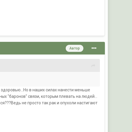
Автор
т здоровью...Но в наших силах нанести меньше
ых "баронов" связи, которым плевать на людей...
ться???Ведь не просто так рак и опухоли настигают