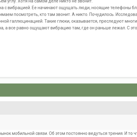
м углу. Хотя на самом деле никто не звонит.
а с вибрацией. Ее начинают ощущать люди, носящие телефоны близ
маем посмотреть, кто там звонит. А никто. Почудилось. Исследо
ной галлюцинацией. Такие глюки, оказывается, преследуют многи
, а все равно ощущают вибрацию там, где он раньше лежал. С эт
8
ынок мобильной связи. Об этом постоянно ведуться трения. И то чт