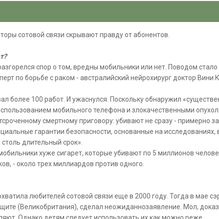
8
торы сотовой связи скрывают правду от абонентов.
ет?
 разгорелся спор о том, вредны мобильники или нет. Поводом стал
перт по борьбе с раком - австралийский нейрохирург доктор Вини 
л более 100 работ. И ужаснулся. Поскольку обнаружил «существен
использованием мобильного телефона и злокачественными опухоля
тсроченному смертному приговору: убивают не сразу - примерно за 
ициальные гарантии безопасности, основанные на исследованиях,
столь длительный срок».
мобильники хуже сигарет, которые убивают по 5 миллионов человек
ов, - около трех миллиардов против одного.
охватила любителей сотовой связи еще в 2000 году. Тогда в мае с
ащите (Великобритания), сделал неожиданнозаявление. Мол, дока
яют. Однако детям следует использовать их как можно реже.