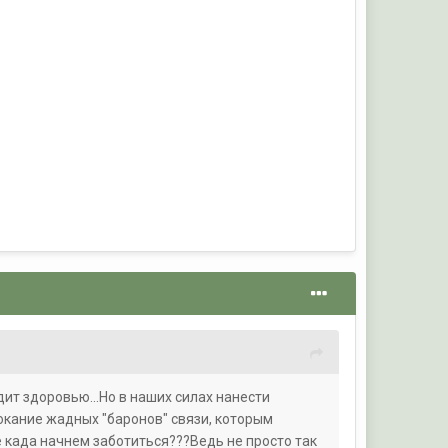
дит здоровью...Но в наших силах нанести
юкание жадных "баронов" связи, которым
ебе када начнем заботиться???Ведь не просто так