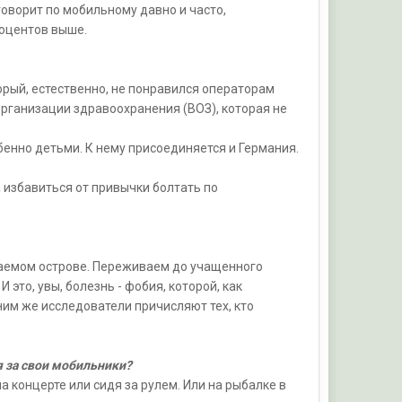
говорит по мобильному давно и часто,
роцентов выше.
орый, естественно, не понравился операторам
рганизации здравоохранения (ВОЗ), которая не
бенно детьми. К нему присоединяется и Германия.
ха избавиться от привычки болтать по
аемом острове. Переживаем до учащенного
это, увы, болезнь - фобия, которой, как
им же исследователи причисляют тех, кто
я за свои мобильники?
а концерте или сидя за рулем. Или на рыбалке в