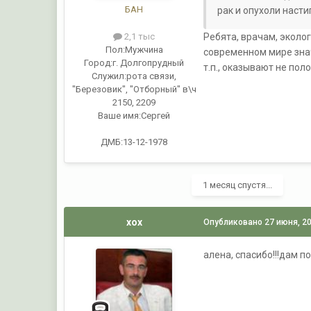
БАН
рак и опухоли насти
Ребята, врачам, эколо
2,1 тыс
Пол:
Мужчина
современном мире знач
Город:
г. Долгопрудный
т.п., оказывают не по
Служил:
рота связи,
"Березовик", "Отборный" в\ч
2150, 2209
Ваше имя:
Сергей
ДМБ:13-12-1978
1 месяц спустя...
xox
Опубликовано
27 июня, 2
алена, спасибо!!!дам п