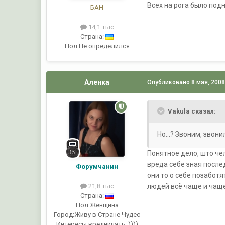
Всех на рога было подня
БАН
14,1 тыс
Страна:
Пол:
Не определился
Аленка
Опубликовано
8 мая, 200
Vakula сказал:
Но...? Звоним, звонил
Понятное дело, што че
вреда себе зная после
Форумчанин
они то о себе позаботя
людей всё чаще и чаще.
21,8 тыс
Страна:
Пол:
Женщина
Город:
Живу в Стране Чудес
Интересы:
вредничать :))))