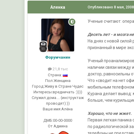
Аленка
Опубликовано
8 мая, 200
Ученые считают: опера
Десять лет - и мозга н
На днях с новой силой
признанный в мире экс
Форумчанин
Ученый проанализирова
наличии связи между 
21,8 тыс
доктор, равносильны о
Страна:
Что «сводит на нет оф
Пол:
Женщина
Город:
Живу в Стране Чудес
мобильным телефоном 
Интересы:
вредничать :))))
Курана делает вывод: 
Служил:
дома.... (инструктаж
больше, чем курильщик
проводят):))
Ваше имя:
Алёна
Хорошо, что не жжет.
Первая легкая паника 
ДМБ:00-00-0000
От Админа
по радиологической з
телефоны не представл