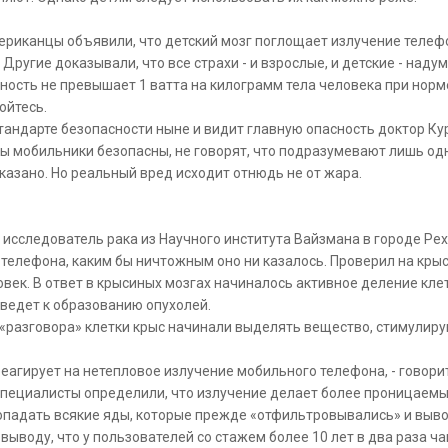
ериканцы объявили, что детский мозг поглощает излучение телефо
Другие доказывали, что все страхи - и взрослые, и детские - наду
ность не превышает 1 ватта на килограмм тела человека при нор
бойтесь.
стандарте безопасности ныне и видит главную опасность доктор Ку
ы мобильники безопасны, не говорят, что подразумевают лишь одно
оказано. Но реальный вред исходит отнюдь не от жара.
 исследователь рака из Научного института Вайзмана в городе Рех
телефона, каким бы ничтожным оно ни казалось. Проверил на крыс
ек. В ответ в крысиных мозгах начиналось активное деление клет
, ведет к образованию опухолей.
 «разговора» клетки крыс начинали выделять вещество, стимулирую
еагирует на нетепловое излучение мобильного телефона, - говорит
пециалисты определили, что излучение делает более проницаемым
опадать всякие яды, которые прежде «отфильтровывались» и выво
выводу, что у пользователей со стажем более 10 лет в два раза ча