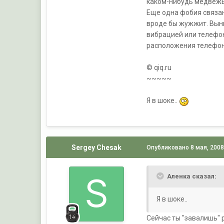
каком-нибудь медвежье
Еще одна фобия связан
вроде бы жужжит. Выни
вибрацией или телефон
расположения телефона
© qiq.ru
~~~~~
Я в шоке..
Sergey Chesak
Опубликовано
8 мая, 200
Аленка сказал:
Я в шоке..
Сейчас ты "завалишь" р