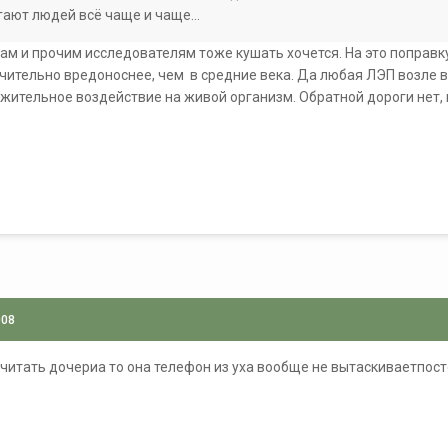
гают людей всё чаще и чаще...
гам и прочим исследователям тоже кушать хочется. На это поправк
ительно вредоноснее, чем в средние века. Да любая ЛЭП возле в
ложительное воздействие на живой организм. Обратной дороги нет, 
008
очитать дочериа то она телефон из уха вообще не вытаскиваетпост