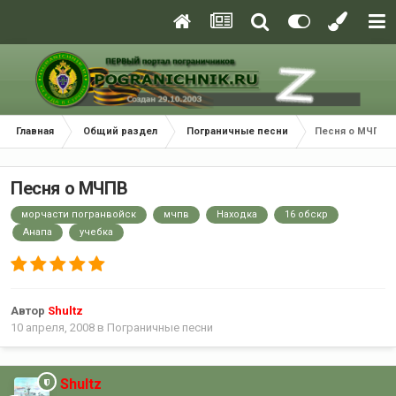
Главная
Общий раздел
Пограничные песни
Песня о МЧПВ
Песня о МЧПВ
морчасти погранвойск
мчпв
Находка
16 обскр
Анапа
учебка
Автор
Shultz
10 апреля, 2008
в
Пограничные песни
Shultz