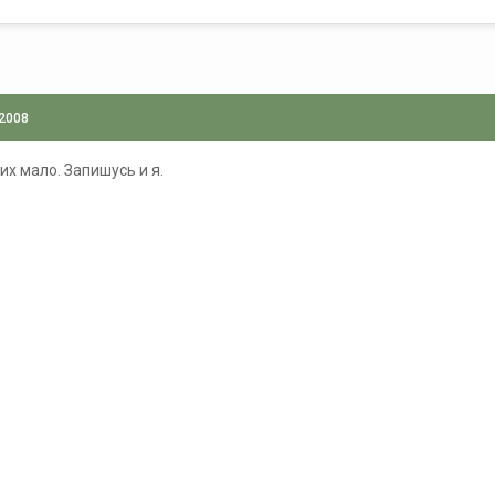
 2008
их мало. Запишусь и я.