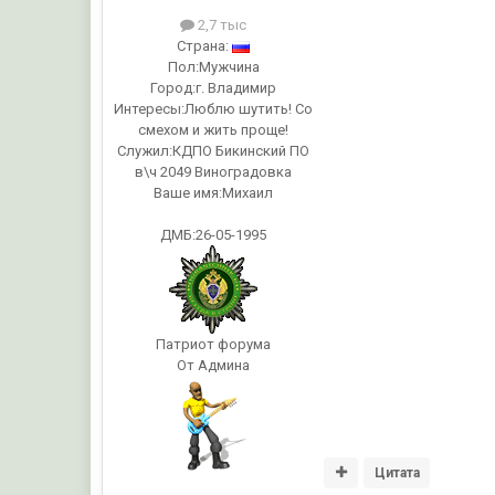
2,7 тыс
Страна:
Пол:
Мужчина
Город:
г. Владимир
Интересы:
Люблю шутить! Со
смехом и жить проще!
Служил:
КДПО Бикинский ПО
в\ч 2049 Виноградовка
Ваше имя:
Михаил
ДМБ:26-05-1995
Патриот форума
От Админа
Цитата