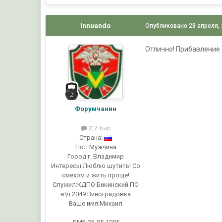
Innuendo
Опубликовано
28 апреля,
Отлично! Прибавление )
Форумчанин
2,7 тыс
Страна:
Пол:
Мужчина
Город:
г. Владимир
Интересы:
Люблю шутить! Со
смехом и жить проще!
Служил:
КДПО Бикинский ПО
в\ч 2049 Виноградовка
Ваше имя:
Михаил