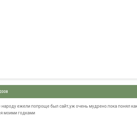
 2008
 народу ежели попроще был сайт,уж очень мудрено.пока понял к
емя моими годками