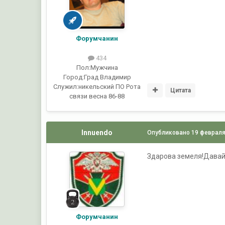
Форумчанин
434
Пол:
Мужчина
Город:
Град Владимир
Служил:
никельский ПО Рота
Цитата
связи весна 86-88
Innuendo
Опубликовано
19 февраля
Здарова земеля!Давай 
Форумчанин