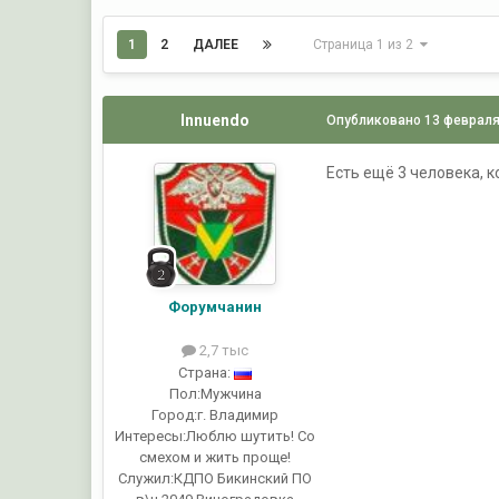
1
2
ДАЛЕЕ
Страница 1 из 2
Innuendo
Опубликовано
13 февраля
Есть ещё 3 человека, 
Форумчанин
2,7 тыс
Страна:
Пол:
Мужчина
Город:
г. Владимир
Интересы:
Люблю шутить! Со
смехом и жить проще!
Служил:
КДПО Бикинский ПО