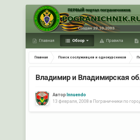
Главная
Обзор
Правила
Главная
Поиск сослуживцев и однокурсников
П
Владимир и Владимирская об
Автор
Innuendo
13 февраля, 2008
в
Пограничники по горо