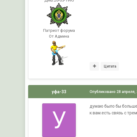
ДМБ:26-05-1995
Патриот форума
От Админа
Цитата
уфа-33
Опубликовано
28 апреля,
думаю было бы больше
к вам.есть связь с тр