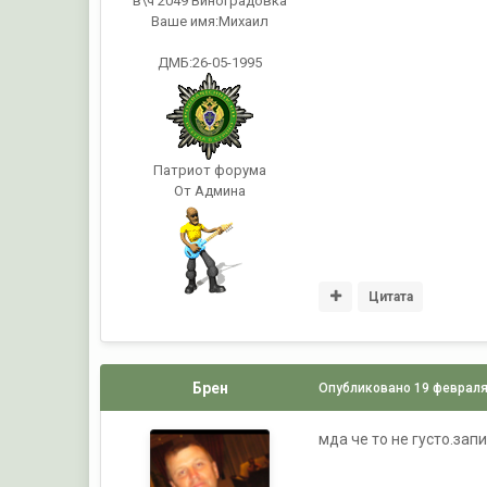
в\ч 2049 Виноградовка
Ваше имя:
Михаил
ДМБ:26-05-1995
Патриот форума
От Админа
Цитата
Брен
Опубликовано
19 февраля
мда че то не густо.зап