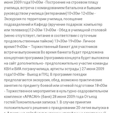
июня 2009 года10ч00м - Построение на строевом плацу
училища, встреча с командованием батальона и бывшим
руководством училища (ветеранами)10ч30м-12ч00м -
Экскурсия по территории училища, посещение
подразделений и Кафедр (вручение подарков: компьютер
или телевизор)12ч30м-13ч00м - Обед в училищной столовой
(меню отсутствует, питание в соответствии с суточным
продовольственным пайком) 13ч30м-19ч00м- Личное
время19ч00м – Торжественный банкет для участников
встречи выпускников Во время банкета будет предложена
концертная программа (программа концерта будет выложена
на сайт дополнительно- предположительно участие команды
КВН и ВИА погранучилища, артисты эстрады ) 27 июня 2009
года10ч00м - Выезд в ПУЦ. В программе поездки
предполагаются экскурсия, обед, возможно практические
занятия по предмету боевой или огневой подготовки.18ч00м
- Торжественное мероприятие в культурно-оздоровительном
комплексе «АРАСАН» (баня) 28 июня 2009 года Отъезд
гостей.Пояснительная записка.1. В случае принятия
положительного решения о праздновании 20-летия выпуска в