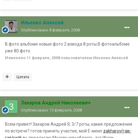
Ильенко Алексей
Опубликовано
8 февраля, 2008
В фото альбоме новые фото 2 взвода 8 роты.В фотоальбоме
уже 80 фото.
Изменено
11 февраля, 2008
пользователем Ильенко Алексей
Цитата
Захаров Андрей Николаевич
Опубликовано
15 февраля, 2008
Всем привет! Захаров Андрей Я, 3/7 роты, какие предложения
по встрече? готов принять участие, мой Е-меил
zakharov(гав-
гав)rwtk.ru
, предлогаю Москву или область, тут Игорь