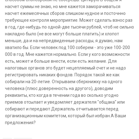
насчет суммы не знаю, но мне кажется заморачиваться
насчет ежемесячных сборов слишком нудное и посточнно
требующее контроля мероприятие. Может сделать взнос раз
в год, где-нибудь по одной-две тысячи рублей, чтоб не сильно
накладно было (не все могут больше платить) и хлопот
меньше, да и на непредвиденные расходы, я думаю, нам
хватило бы. Если человек под 100 соберем - это уже 100-200
000 в год. Мне кажется нормально. Если у кого возможности
есть, может и больше внести, если есть желание. Для
налоговых органов это будет нецепляемый счет и не надо
регистрировать никаких фондов. Порядок такой же как
собирали на 20-летие. Открываем сберкнижку на одного
человека (плюс доверенность на другого), доводим
реквизиты, кто когда в течении года во сколько угодно
приемов отсылает и уведомляет держателя "общака" или
собирают и передают.Держатель отчитывается перед
организационным комитетом, который был избран.А Ваши
предложения?