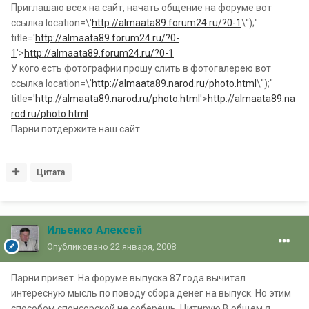
Приглашаю всех на сайт, начать общение на форуме вот
ссылка location=\'
http://almaata89.forum24.ru/?0-1
\'');"
title='
http://almaata89.forum24.ru/?0-
1
'>
http://almaata89.forum24.ru/?0-1
У кого есть фотографии прошу слить в фотогалерею вот
ссылка location=\'
http://almaata89.narod.ru/photo.html
\'');"
title='
http://almaata89.narod.ru/photo.html
'>
http://almaata89.na
rod.ru/photo.html
Парни потдержите наш сайт
Цитата
Ильенко Алексей
Опубликовано
22 января, 2008
Парни привет. На форуме выпуска 87 года вычитал
интересную мысль по поводу сбора денег на выпуск. Но этим
способом спонсорской не соберёшь. Цитирую В общем я