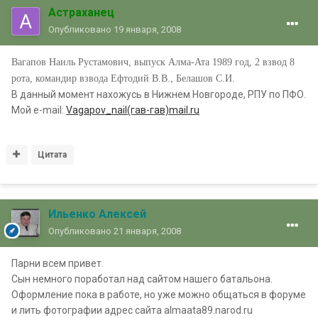
Астраханец
Опубликовано
19 января, 2008
Вагапов Наиль Рустамович, выпуск Алма-Ата 1989 год, 2 взвод 8
рота, командир взвода Ефтодий В.В., Белашов С.И.
В данный момент нахожусь в Нижнем Новгороде, РПУ по ПФО.
Мой e-mail:
Vagapov_nail(гав-гав)mail.ru
Цитата
Ильенко Алексей
Опубликовано
21 января, 2008
Парни всем привет.
Сын немного поработал над сайтом нашего батальона.
Оформление пока в работе, но уже можно общаться в форуме
и лить фотографии адрес сайта almaata89.narod.ru