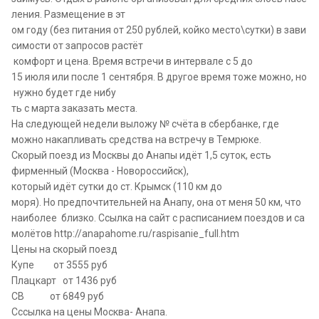
ления. Размещение в эт
ом году (без питания от 250 рублей, койко место\сутки) в зави
симости от запросов растёт
комфорт и цена. Время встречи в интервале с 5 до
15 июля или после 1 сентября. В другое время тоже можно, но
нужно будет где нибу
ть с марта заказать места.
На следующей недели выложу № счёта в сбербанке, где
можно накапливать средства на встречу в Темрюке.
Скорый поезд из Москвы до Анапы идёт 1,5 суток, есть
фирменный (Москва - Новороссийск),
который идёт сутки до ст. Крымск (110 км до
моря). Но предпочтительней на Анапу, она от меня 50 км, что
наиболее близко. Ссылка на сайт с расписанием поездов и са
молётов http://anapahome.ru/raspisanie_full.htm
Цены на скорый поезд
Купе от 3555 руб
Плацкарт от 1436 руб
СВ от 6849 руб
Сссылка на цены Москва- Анапа.