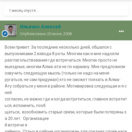
1 месяц спустя...
Ильенко Алексей
Опубликовано
20 июня, 2008
Всем привет. За последние несколько дней, обшался с
выпускниками 2 взвода 8 роты. Многим как и мне надоели
разглагольствования где встречаться. Многие просто не
выездные, многим Алма-ата не по карману. Мне предложили
озвучить следующую мысль (только не надо на меня
ругаться, не сам придумал) кто не сможет поехать в Алма-
Ату собраться у меня в районе. Мотивировка следующая и я с
ней
согласен, не важно где и когда встретиться, главное встретит
ься, вспомнить, пооб
щаться, возобновить старые связи, которые были потеряны з
а 20 лет. Организацие
й встречи я
займусь. Отдых в районе организован для средних слоёв насе