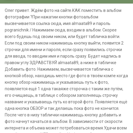
Олег привет. Ждём фото на сайте.КАК поместить в альбом
фотографии ?При нажатии кнопки фотоальбом
высвечивается ссылка сюда, имя almaata89 и пароль
pogranichnik / Нажимаем сюда, входим в альбом. Скорее
всего будешь под своим ником, или будет табличка войти.
Если под своим ником нажимаешь кнопку выйти, появится 2
строчки для имени и пароля, если сразу появились строчки
для ввода, то вводим имя и пароль сразу. Будет надпись в
правом углу ЗДРАВСТВУЙ almaata89, а ниже в табличке
Добавить фото. Нажимаем, высвечивается табличка с
кнопкой обзор, находишь место где фото в твоём компе когда
кнопку обзор нажимаещь и указываешь путь к фото,
появляется ещё 1 одна такаяже сторочка с таким же путём,
его очищаещь, в таблице с обзором заполняещь строчку
название и указываещь путь ко второй фото. Появляется ещё
одна кнопка ОБЗОР и так делаешь пока фото не кончится.
После чего в низу таблички нажимаещь кнопку добавить и
фото начнут качаться в альбом. В зависимости от скорости
интернета и объема может потребоваться время.Удачи всем