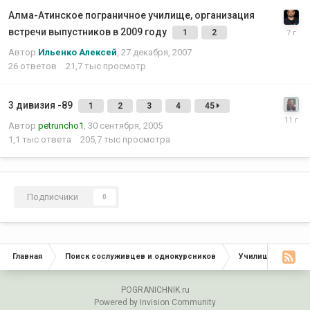
Алма-Атинское пограничное училище, организация
встречи выпустников в 2009 году
1
2
Автор
Ильенко Алексей
,
27 декабря, 2007
26
ответов
21,7 тыс
просмотр
3 дивизия -89
1
2
3
4
45
Автор
petruncho1
,
30 сентября, 2005
1,1 тыс
ответа
205,7 тыс
просмотра
Подписчики
0
Главная
Поиск сослуживцев и однокурсников
Училища, Инстит
POGRANICHNIK.ru
Powered by Invision Community