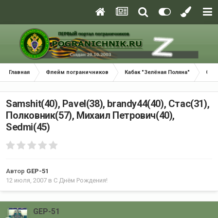
Главная
Флейм пограничников
Кабак "Зелёная Поляна"
С Д
Samshit(40), Pavel(38), brandy44(40), Стас(31),
Полковник(57), Михаил Петрович(40),
Sedmi(45)
Автор
GEP-51
12 июля, 2007
в
С Днём Рождения!
GEP-51