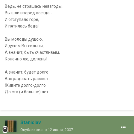
Ведь, не страшась невзгоды,
Вы шли вперед всегда -
И отступало горе,
И пятилась беда!
Вы молоды душою,
И духом Вы сильны,
А значит, быть счастливым,
Конечно же, должны!
А значит, будет долго
Вас радовать рассвет,
Живите долго-долго
До ста (и больше) лет.
Stanislav
Опубликовано
12 июля, 2007