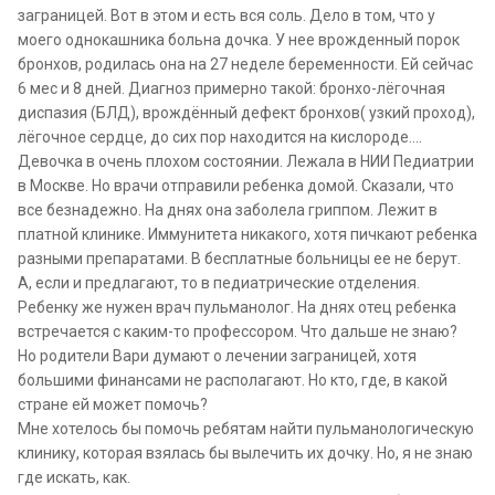
заграницей. Вот в этом и есть вся соль. Дело в том, что у
моего однокашника больна дочка. У нее врожденный порок
бронхов, родилась она на 27 неделе беременности. Ей сейчас
6 мес и 8 дней. Диагноз примерно такой: бронхо-лёгочная
диспазия (БЛД), врождённый дефект бронхов( узкий проход),
лёгочное сердце, до сих пор находится на кислороде....
Девочка в очень плохом состоянии. Лежала в НИИ Педиатрии
в Москве. Но врачи отправили ребенка домой. Сказали, что
все безнадежно. На днях она заболела гриппом. Лежит в
платной клинике. Иммунитета никакого, хотя пичкают ребенка
разными препаратами. В бесплатные больницы ее не берут.
А, если и предлагают, то в педиатрические отделения.
Ребенку же нужен врач пульманолог. На днях отец ребенка
встречается с каким-то профессором. Что дальше не знаю?
Но родители Вари думают о лечении заграницей, хотя
большими финансами не располагают. Но кто, где, в какой
стране ей может помочь?
Мне хотелось бы помочь ребятам найти пульманологическую
клинику, которая взялась бы вылечить их дочку. Но, я не знаю
где искать, как.