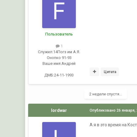
Пользователь
1
Служил:
14Погз им А.Я.
Онопко 91-93
Ваше имя:
Андрей
Цитата
ДМБ:24-11-1993
2 недели спустя...
lordwar
Опубликовано
26 января,
А я в это время на Ко