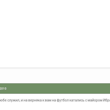
 2010
стюбе служил, и на верняка к вам на футбол катались с майором И