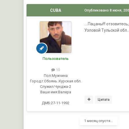
CUBA
Опубликовано
8 июня, 20
....Пацаны!!! отзовите
Узловой Тульской обл...
Пользователь
10
Пол:
Мужчина
Город:
г.Обоянь..Курская обл.
Служил:
Чунджа-2
Ваше имя:
Валера
Цитата
ДМБ:27-11-1992
1 месяц спустя...