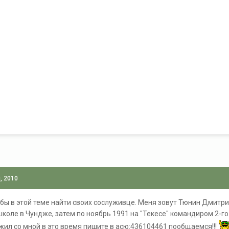
, 2010
 бы в этой теме найти своих сослуживце. Меня зовут Тюнин Дмитрий
школе в Чундже, затем по ноябрь 1991 на "Текесе" командиром 2-го
жил со мной в это время пишите в асю:436104461 пообщаемся!!!