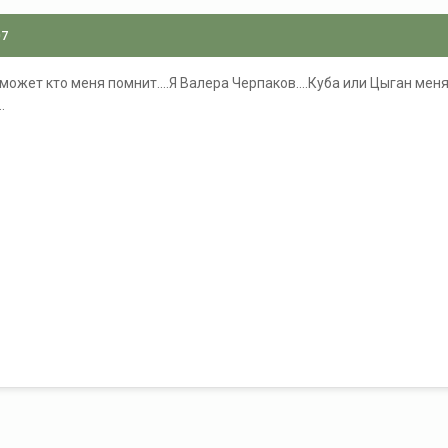
07
сь,может кто меня помнит....Я Валера Черпаков....Куба или Цыган м
.