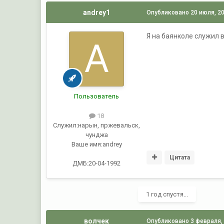
andrey1
Опубликовано
20 июля, 2
Я на баянколе служил в
Пользователь
18
Служил:
нарын, пржевальск,
чунджа
Ваше имя:
andrey
Цитата
ДМБ:20-04-1992
1 год спустя...
волчек
Опубликовано
3 февраля,