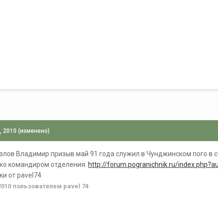
, 2010
(изменено)
озлов Владимир призыв май 91 года служил в Чунджинском пого в 
пко командиром отделения.
http://forum.pogranichnik.ru/index.php?a
ки от pavel74
2010
пользователем pavel 74