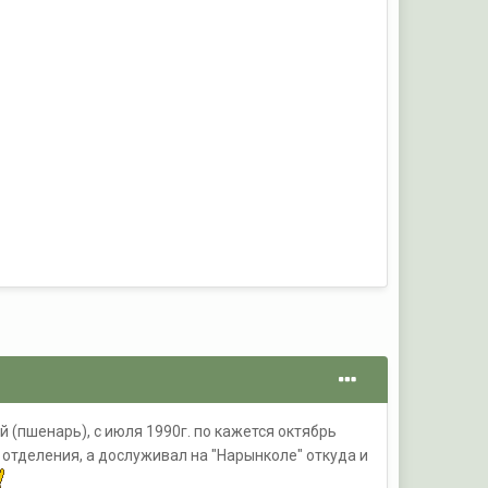
 (пшенарь), с июля 1990г. по кажется октябрь
 отделения, а дослуживал на "Нарынколе" откуда и