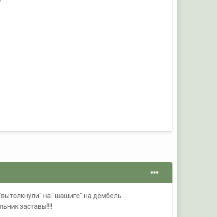
 "вытолкнули" на "шашиге" на дембель.
ьник заставы!!!!