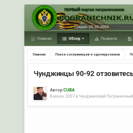
Главная
Обзор
Правила
Главная
Поиск сослуживцев и однокурсников
П
Чунджинцы 90-92 отзовитес
Автор
CUBA
8 июня, 2007
в
Чунджинский Пограничный