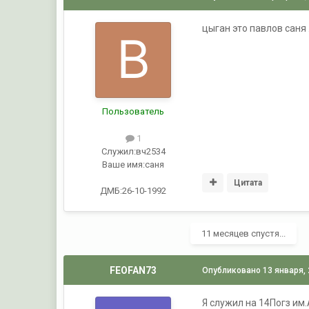
цыган это павлов саня
Пользователь
1
Служил:
вч2534
Ваше имя:
саня
Цитата
ДМБ:26-10-1992
11 месяцев спустя...
FEOFAN73
Опубликовано
13 января,
Я служил на 14Погз им.