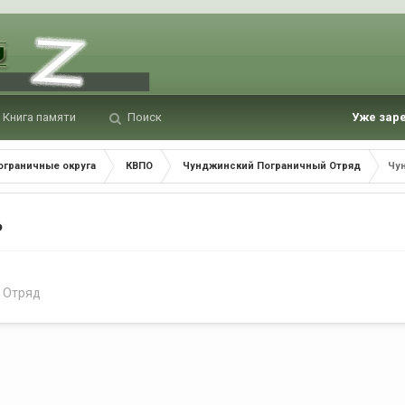
Книга памяти
Поиск
Уже зар
ограничные округа
КВПО
Чунджинский Пограничный Отряд
Чу
ь
 Отряд