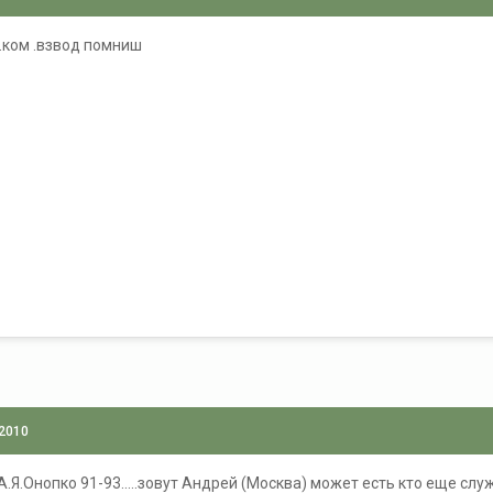
 .ком .взвод помниш
 2010
А.Я.Онопко 91-93.....зовут Андрей (Москва) может есть кто еще служ