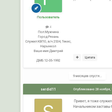
Пользователь
4
Пол:
Мужчина
Город:
Рязань
Служил:
КВПО, в/ч 2534, Текес,
Нарынкол
Ваше имя:
Дмитрий
Цитата
ДМБ:12-05-1992
9 месяцев спустя...
serdid11
Опубликовано
28 ноября,
Привет, я тоже служил 
Начальником заставы б