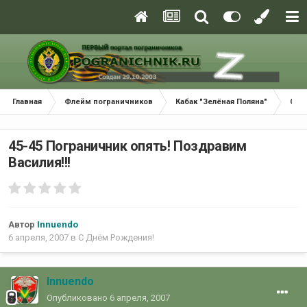
Главная
Флейм пограничников
Кабак "Зелёная Поляна"
С Д
45-45 Пограничник опять! Поздравим
Василия!!!
Автор
Innuendo
6 апреля, 2007
в
С Днём Рождения!
Innuendo
Опубликовано
6 апреля, 2007