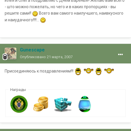
Илея и Олега поздравляю с Днем Варенья!! Желаю вам всего
- што можно пожелать, но чего и в каких пропорциях - вы
решите сами!!
Всего вам самого наилучшего, наивкусного
и наиудачного!!!!...
Gunescape
Опубликовано
21 марта, 2007
Присоединяюсь к поздравлениям!!!
Награды