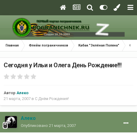
Главная
Флейм пограничников
Кабак "Зелёная Поляна"
С Д
Сегодня у Ильи и Олега День Рождение!!!
Автор
Алеко
21 марта, 2007
в
С Днём Рождения!
Алеко
Опубликовано
21 марта, 2007