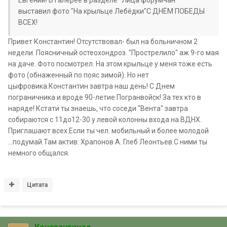
Евгений! В галерее в разделе "Лица форумчан"
выставил фото "На крыльце Лебёдки"С ДНЁМ ПОБЕДЫ
ВСЕХ!
Привет Константин! Отсутствовал- был на больничном 2
недели. Поясничный остеохондроз. "Прострелило" аж 9-го мая
на даче. Фото посмотрел. На этом крыльце у меня тоже есть
фото (обнаженный по пояс зимой). Но нет
цыфровика.Константин завтра наш день! С Днем
пограничника и вроде 90-летие Погранвойск! За тех кто в
наряде! Кстати ты знаешь, что соседи "Вента" завтра
собираются с 11до12-30 у левой колонны входа на ВДНХ.
Приглашают всех.Если ты чел. мобильный и более молодой
...подумай.Там актив: Храпонов А. Глеб Леонтьев.С ними ты
немного общался.
Цитата