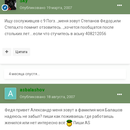
Sky
Опубликовано
19 марта, 2007
Ищу сослуживцев с 9 Погз...,меня зовут Степанов Федор,или
Степа,кто помнит отзовитесь...,хочется пообщатся после
стольких лет....если что стучитесь в аську 408212056
Цитата
4 месяца спустя...
asbalashov
Опубликовано
18 августа, 2007
Федя привет Александр меня зовут а фамилия моя Балашов
надеюсь не забыл? пиши как поживаешь где работаешь
женился или нет интересно всё
Пиши AS