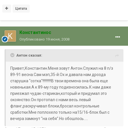
Цитата
Константинос
Опубликовано
19 июня, 2008
Антон сказал:
Привет,Константин.Меня зовут Антон.Служил на 8 п/з
89-91 весна.Сам мэп,35-й.Ох и давала нам дрозда
старушка "сотка"!!!!!!!!!!В твои времена она была еще
новенькая.А к 89-му году подизносилась.К нам даже
приезжал чудак-старикан,который и придумал это
окоянство.Он протопал с нами весь левый
фланг,раскручивал блоки,бросал контрольные
сработки.Мне поплохело только на15/16-блок был с
вечера замкнут "на себя".Но обошлось.....