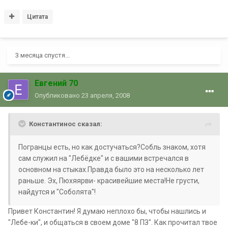
Цитата
3 месяца спустя...
Евгений 70
Опубликовано
23 апреля, 2008
Константинос сказал:
Погранцы есть, но как достучаться?Собль знаком, хотя
сам служил на "Лебёдке" и с вашими встречался в
основном на стыках.Правда было это на несколько лет
раньше. Эх, Пюхяярви- красивейшие места!Не грусти,
найдутся и "Соболята"!
Привет Константин! Я думаю неплохо бы, чтобы нашлись и
"Лебе-ки", и общаться в своем доме "8 ПЗ". Как прочитал твое