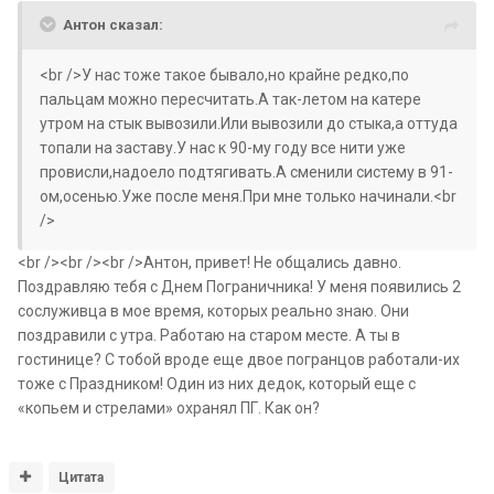
Антон сказал:
<br />У нас тоже такое бывало,но крайне редко,по
пальцам можно пересчитать.А так-летом на катере
утром на стык вывозили.Или вывозили до стыка,а оттуда
топали на заставу.У нас к 90-му году все нити уже
провисли,надоело подтягивать.А сменили систему в 91-
ом,осенью.Уже после меня.При мне только начинали.<br
/>
<br /><br /><br />Антон, привет! Не общались давно.
Поздравляю тебя с Днем Пограничника! У меня появились 2
сослуживца в мое время, которых реально знаю. Они
поздравили с утра. Работаю на старом месте. А ты в
гостинице? С тобой вроде еще двое погранцов работали-их
тоже с Праздником! Один из них дедок, который еще с
«копьем и стрелами» охранял ПГ. Как он?
Цитата