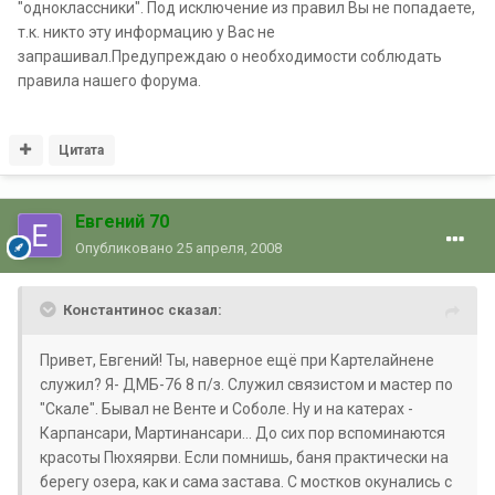
"одноклассники". Под исключение из правил Вы не попадаете,
т.к. никто эту информацию у Вас не
запрашивал.Предупреждаю о необходимости соблюдать
правила нашего форума.
Цитата
Евгений 70
Опубликовано
25 апреля, 2008
Константинос сказал:
Привет, Евгений! Ты, наверное ещё при Картелайнене
служил? Я- ДМБ-76 8 п/з. Служил связистом и мастер по
"Скале". Бывал не Венте и Соболе. Ну и на катерах -
Карпансари, Мартинансари... До сих пор вспоминаются
красоты Пюхяярви. Если помнишь, баня практически на
берегу озера, как и сама застава. С мостков окунались с