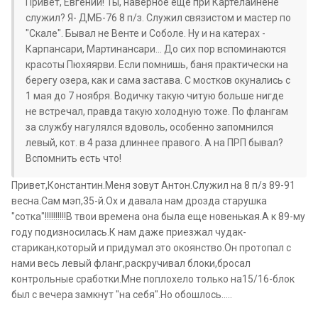
Привет, Евгений! Ты, наверное ещё при Картелайнене
служил? Я- ДМБ-76 8 п/з. Служил связистом и мастер по
"Скале". Бывал не Венте и Соболе. Ну и на катерах -
Карпансари, Мартинансари... До сих пор вспоминаются
красоты Пюхяярви. Если помнишь, баня практически на
берегу озера, как и сама застава. С мостков окунались с
1 мая до 7 ноября. Водичку такую читую больше нигде
не встречал, правда такую холодную тоже. По флангам
за службу нагулялся вдоволь, особенно запомнился
левый, кот. в 4 раза длиннее правого. А на ПРП бывал?
Вспомнить есть что!
Привет,Константин.Меня зовут Антон.Служил на 8 п/з 89-91
весна.Сам мэп,35-й.Ох и давала нам дрозда старушка
"сотка"!!!!!!!!!!В твои времена она была еще новенькая.А к 89-му
году подизносилась.К нам даже приезжал чудак-
старикан,который и придумал это окоянство.Он протопал с
нами весь левый фланг,раскручивал блоки,бросал
контрольные сработки.Мне поплохело только на15/16-блок
был с вечера замкнут "на себя".Но обошлось.....