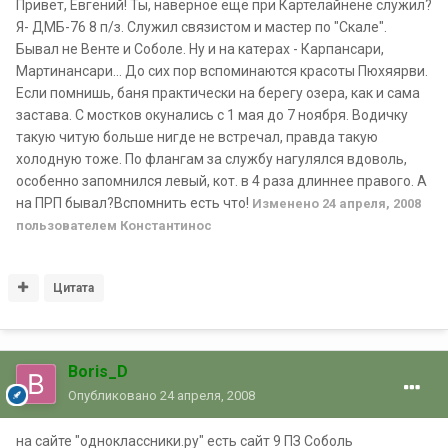
Привет, Евгений! Ты, наверное ещё при Картелайнене служил?
Я- ДМБ-76 8 п/з. Служил связистом и мастер по "Скале".
Бывал не Венте и Соболе. Ну и на катерах - Карпансари,
Мартинансари... До сих пор вспоминаются красоты Пюхяярви.
Если помнишь, баня практически на берегу озера, как и сама
застава. С мостков окунались с 1 мая до 7 ноября. Водичку
такую читую больше нигде не встречал, правда такую
холодную тоже. По флангам за службу нагулялся вдоволь,
особенно запомнился левый, кот. в 4 раза длиннее правого. А
на ПРП бывал?Вспомнить есть что!
Изменено
24 апреля, 2008
пользователем Константинос
Цитата
Boris_D
Опубликовано
24 апреля, 2008
на сайте "одноклассники.ру" есть сайт 9 ПЗ Соболь