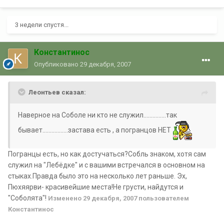
3 недели спустя...
Константинос
Опубликовано
29 декабря, 2007
Леонтьев сказал:
Наверное на Соболе ни кто не служил...............так
бывает.................застава есть , а погранцов НЕТ
Погранцы есть, но как достучаться?Собль знаком, хотя сам
служил на "Лебёдке" и с вашими встречался в основном на
стыках.Правда было это на несколько лет раньше. Эх,
Пюхяярви- красивейшие места!Не грусти, найдутся и
"Соболята"!
Изменено
29 декабря, 2007
пользователем
Константинос