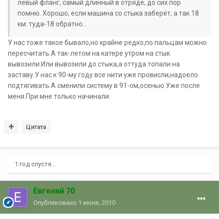
левый фланг, самый длинный в отряде, до сих пор
помню. Хорошо, если машина со стыка заберёт, а так 18
км. туда-18 обратно...
У нас тоже такое бывало,но крайне редко,по пальцам можно
пересчитать.А так-летом на катере утром на стык
вывозили.Или вывозили до стыка,а оттуда топали на
заставу.У нас к 90-му году все нити уже провисли,надоело
подтягивать.А сменили систему в 91-ом,осенью.Уже после
меня.При мне только начинали.
Цитата
1 год спустя...
Евгений 70
Опубликовано
1 июня, 2010