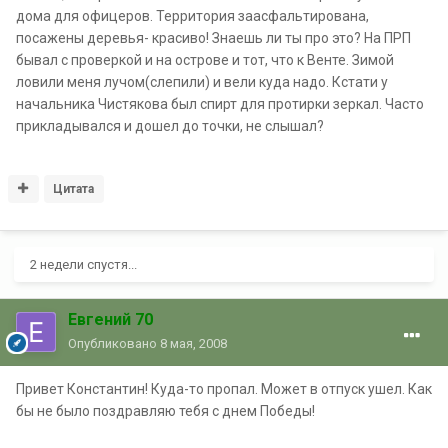
дома для офицеров. Территория заасфальтирована,
посажены деревья- красиво! Знаешь ли ты про это? На ПРП
бывал с проверкой и на острове и тот, что к Венте. Зимой
ловили меня лучом(слепили) и вели куда надо. Кстати у
начальника Чистякова был спирт для протирки зеркал. Часто
прикладывался и дошел до точки, не слышал?
Цитата
2 недели спустя...
Евгений 70
Опубликовано
8 мая, 2008
Привет Константин! Куда-то пропал. Может в отпуск ушел. Как
бы не было поздравляю тебя с днем Победы!