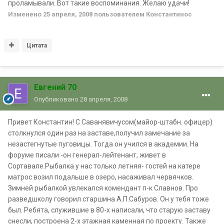
проламывали. Вот такие воспоминания. Желаю удачи!
Изменено
25 апреля, 2008
пользователем Константинос
Цитата
Евгений 70
Опубликовано
28 апреля, 2008
Привет Константин! С Саванявичусом(майор-штабн. офицер)
столкнулся один раз на заставе,получил замечание за
незастегнутые пуговицы. Тогда он учился в академии. На
форуме писали -он генерал-лейтенант, живет в
Сортавале.Рыбалка у нас только летняя- гостей на катере
матрос возил подальше в озеро, насаживал червячков.
Зимней рыбалкой увлекался комендант п-к Славнов. Про
разведшколу говорил старшина А.П.Сабуров. Он у тебя тоже
был. Ребята, служившие в 80-х написали, что старую заставу
снесли, построена 2-х этажная каменная по проекту. Также