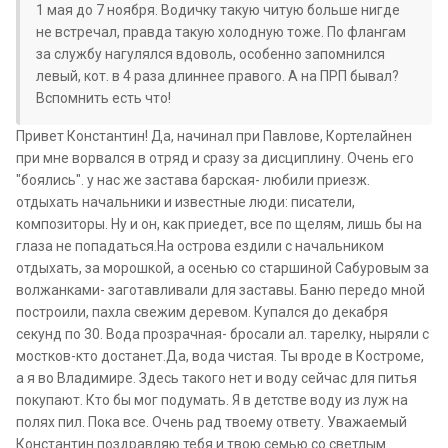
1 мая до 7 ноября. Водичку такую читую больше нигде
не встречал, правда такую холодную тоже. По флангам
за службу нагулялся вдоволь, особенно запомнился
левый, кот. в 4 раза длиннее правого. А на ПРП бывал?
Вспомнить есть что!
Привет Константин! Да, начинал при Павлове, Кортелайнен
при мне ворвался в отряд и сразу за дисциплину. Очень его
"боялись". у нас же застава барская- любили приезж.
отдыхать начальники и известные люди: писатели,
композиторы. Ну и он, как приедет, все по щелям, лишь бы на
глаза не попадаться.На острова ездили с начальником
отдыхать, за морошкой, а осенью со старшиной Сабуровым за
волжанками- заготавливали для заставы. Баню передо мной
построили, пахла свежим деревом. Купался до декабря
секунд по 30. Вода прозрачная- бросали ал. тарелку, ныряли с
мостков-кто достанет.Да, вода чистая. Ты вроде в Костроме,
а я во Владимире. Здесь такого нет и воду сейчас для питья
покупают. Кто бы мог подумать. Я в детстве воду из луж на
полях пил. Пока все. Очень рад твоему ответу. Уважаемый
Константин поздравляю тебя и твою семью со светлым