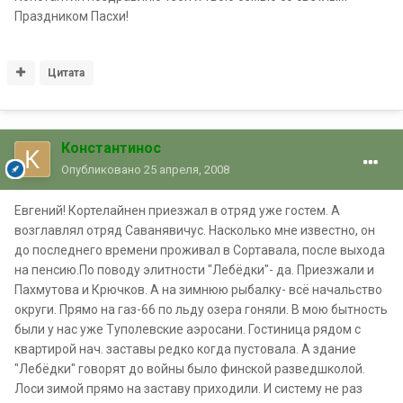
Праздником Пасхи!
Цитата
Константинос
Опубликовано
25 апреля, 2008
Евгений! Кортелайнен приезжал в отряд уже гостем. А
возглавлял отряд Саванявичус. Насколько мне известно, он
до последнего времени проживал в Сортавала, после выхода
на пенсию.По поводу элитности "Лебёдки"- да. Приезжали и
Пахмутова и Крючков. А на зимнюю рыбалку- всё начальство
округи. Прямо на газ-66 по льду озера гоняли. В мою бытность
были у нас уже Туполевские аэросани. Гостиница рядом с
квартирой нач. заставы редко когда пустовала. А здание
"Лебёдки" говорят до войны было финской разведшколой.
Лоси зимой прямо на заставу приходили. И систему не раз