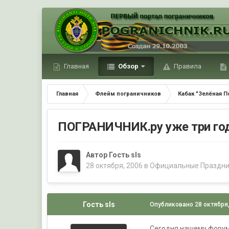
Главная
Обзор
Правила
Главная
Флейм пограничников
Кабак "Зелёная П
ПОГРАНИЧНИК.ру уже три го
Автор Гость sls
28 октября, 2006
в
Официальные Праздни
Гость sls
Опубликовано
28 октября
Сегодня нашему форуму 