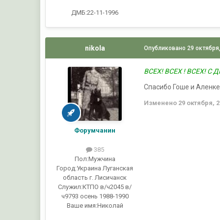
ДМБ:22-11-1996
nikola
Опубликовано
29 октября
ВСЕХ! ВСЕХ ! ВСЕХ! С
Спасибо Гоше и Аленке 
Изменено
29 октября, 
Форумчанин
385
Пол:
Мужчина
Город:
Украина Луганская
область г. Лисичанск
Служил:
КТПО в/ч2045 в/
ч9793 осень 1988-1990
Ваше имя:
Николай