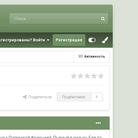
егистрированы? Войти
Регистрация
Активность
Поделиться
Подписчики
0
чи с Питерской фракцией. Пьяный в сиську. Еле по