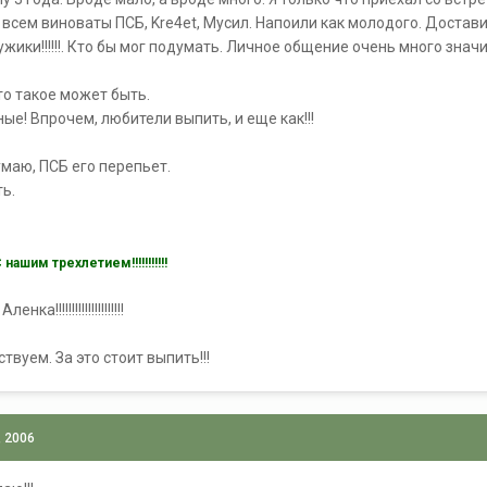
всем виноваты ПСБ, Kre4et, Мусил. Напоили как молодого. Достави
ужики!!!!!!. Кто бы мог подумать. Личное общение очень много зна
что такое может быть.
ные! Впрочем, любители выпить, и еще как!!!
умаю, ПСБ его перепьет.
ть.
нашим трехлетием!!!!!!!!!!!
!!!!!!!!!!!!!!!!!!!!!
вуем. За это стоит выпить!!!
, 2006