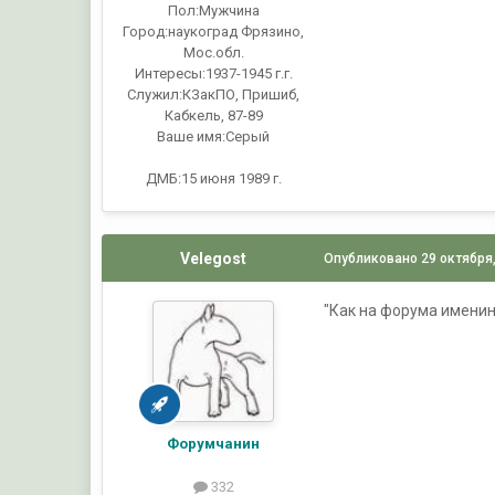
Пол:
Мужчина
Город:
наукоград Фрязино,
Мос.обл.
Интересы:
1937-1945 г.г.
Служил:
КЗакПО, Пришиб,
Кабкель, 87-89
Ваше имя:
Серый
ДМБ:15 июня 1989 г.
Velegost
Опубликовано
29 октября
"Как на форума именины
Форумчанин
332