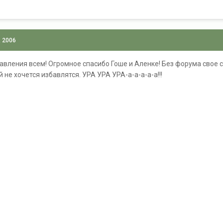
, 2006
авления всем! Огромное спасибо Гоше и Аленке! Без форума свое 
 не хочется избавлятся. УРА УРА УРА-а-а-а-а-а!!!