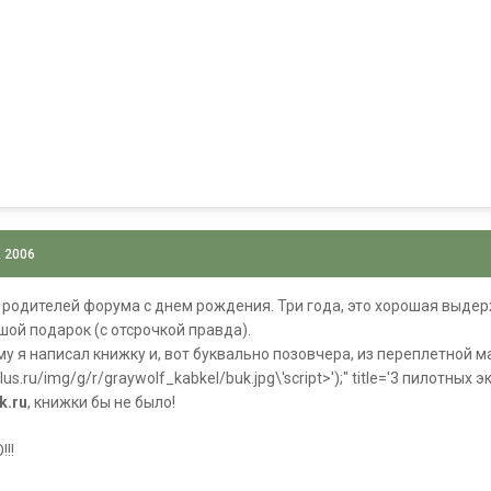
, 2006
 родителей форума с днем рождения. Три года, это хорошая выдер
шой подарок (с отсрочкой правда).
у я написал книжку и, вот буквально позовчера, из переплетной м
jplus.ru/img/g/r/graywolf_kabkel/buk.jpg\'script>');" title='3 пилотн
k.ru
, книжки бы не было!
!!