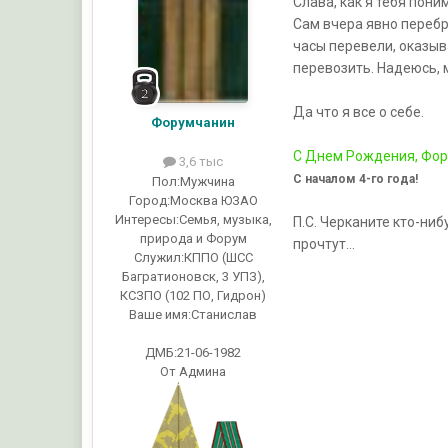
Слава, как я тебя поним
Сам вчера явно перебр
часы перевели, оказыва
перевозить. Надеюсь, 
Да что я все о себе.
Форумчанин
С Днем Рождения, Фору
3,6 тыс
С началом 4-го года!
Пол:
Мужчина
Город:
Москва ЮЗАО
Интересы:
Семья, музыка,
П.С. Черканите кто-ниб
природа и Форум
прочтут...
Служил:
КППО (ШСС
Багратионовск, 3 УПЗ),
КСЗПО (102 ПО, Гидрон)
Ваше имя:
Станислав
ДМБ:21-06-1982
От Админа