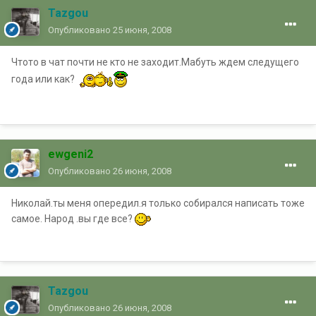
Tazgou
Опубликовано
25 июня, 2008
Чтото в чат почти не кто не заходит.Мабуть ждем следущего
года или как?
ewgeni2
Опубликовано
26 июня, 2008
Николай.ты меня опередил.я только собирался написать тоже
самое. Народ .вы где все?
Tazgou
Опубликовано
26 июня, 2008