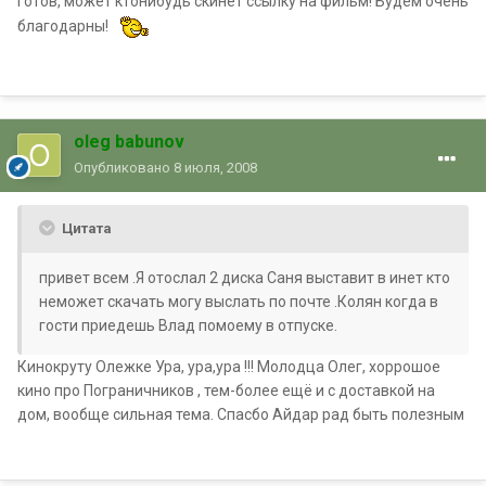
готов, может ктонибудь скинет ссылку на фильм! Будем очень
благодарны!
oleg babunov
Опубликовано
8 июля, 2008
Цитата
привет всем .Я отослал 2 диска Саня выставит в инет кто
неможет скачать могу выслать по почте .Колян когда в
гости приедешь Влад помоему в отпуске.
Кинокруту Олежке Ура, ура,ура !!! Молодца Олег, хоррошое
кино про Пограничников , тем-более ещё и с доставкой на
дом, вообще сильная тема. Спасбо Айдар рад быть полезным