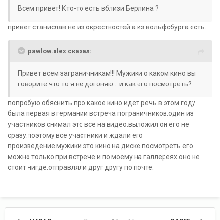
Всем привет! Кто-то есть вблизи Берлина ?
привет станислав.не из окрестностей а из вольфсбурга есть.
pawlow.alex сказал:
Привет всем заграничникам!!! Мужики о каком кино вы
говорите что то я не догоняю... и как его посмотреть?
попробую обяснить про какое кино идет речь.в этом году
была первая в германии встреча пограничников.один из
участников снимал это все на видео.выложил он его не
сразу.поэтому все участники и ждали его
произведение.мужики это кино на диске.посмотреть его
можно только при встрече.и по моему на галлереях оно не
стоит нигде.отправляли друг другу по почте.