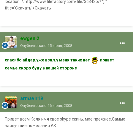
location=\'http://www.filefactory.com/file/3c343b/\'');"
title='Скачать'>Скачать
ewgeni2
Опубликовано
15 июня, 2008
спасибо айдар.уже взял.у меня таких нет
привет
семье.скоро буду в вашей стороне
armavir19
Опубликовано
16 июня, 2008
Привет всем.Коля имя свое skype скинь. мое прежнее.Самые
наилучшие пожелания АК.