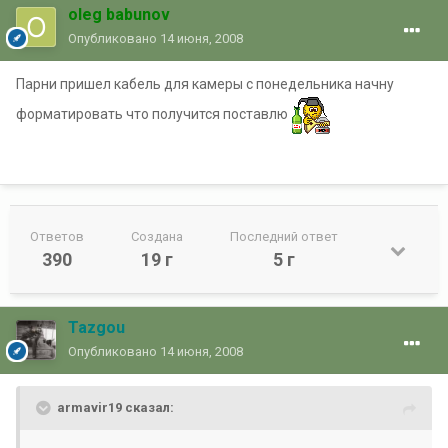
oleg babunov
Опубликовано
14 июня, 2008
Парни пришел кабель для камеры с понедельника начну
форматировать что получится поставлю
Ответов
Создана
Последний ответ
390
19 г
5 г
Tazgou
Опубликовано
14 июня, 2008
armavir19 сказал: