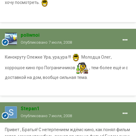
хочу посмотреть.
poliwnoi
Опубликовано
7 июля, 2008
Кинокруту Олежке Ура, ура,ура !!!
Молодца Олег,
хоррошое кино про Пограничников
, тем-более ещё и с
доставкой на дом, вообще сильная тема.
Stepan1
Опубликовано
7 июля, 2008
Привет , Братья! С нетерпением ждёмс кино, как понял фильм