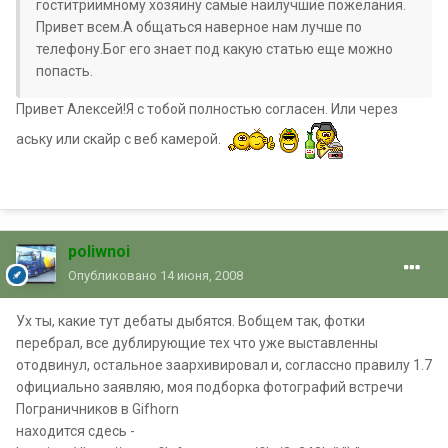
гоститриимному хозяину самые наилучшие пожелания.
Привет всем.А общаться наверное нам лучше по
телефону.Бог его знает под какую статью еще можно
попасть.
Привет Алексей!Я с тобой полностью согласен. Или через
аську или скайр с веб камерой.
poliwnoi
Опубликовано
14 июня, 2008
Ух ты, какие тут дебаты дыбятся. Вобщем так, фотки
перебрал, все дублирующие тех что уже выставленны
отодвинул, остальное заархивировал и, соглассно правилу 1.7
официально заявляю, моя подборка фотографий встречи
Пограничников в Gifhorn
находится сдесь -