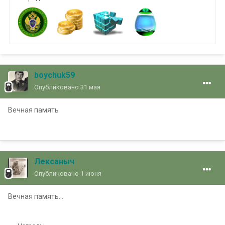
boychuk59
Опубликовано
31 мая
Вечная память
Лексаныч
Опубликовано
1 июня
Вечная память...