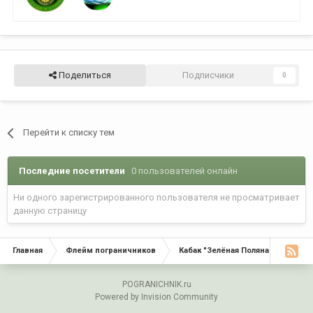
Поделиться
Подписчики
0
Перейти к списку тем
Последние посетители
0 пользователей онлайн
Ни одного зарегистрированного пользователя не просматривает
данную страницу
Главная
Флейм пограничников
Кабак "Зелёная Поляна"
С Д
POGRANICHNIK.ru
Powered by Invision Community