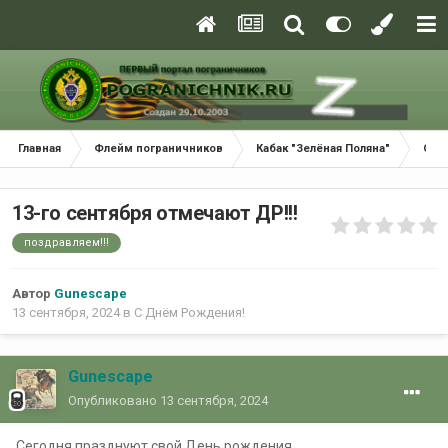
Главная
Флейм пограничников
Кабак "Зелёная Поляна"
С Д
13-го сентября отмечают ДР!!!
поздравляем!!!
Автор
Gunescape
13 сентября, 2024
в
С Днём Рождения!
Gunescape
Опубликовано
13 сентября, 2024
Сегодня празднуют свой День рождения