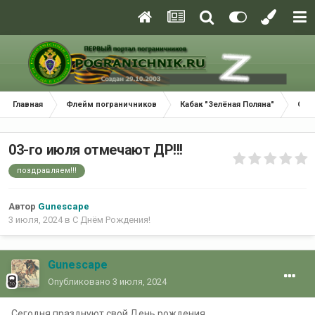
Главная
Флейм пограничников
Кабак "Зелёная Поляна"
С Д
03-го июля отмечают ДР!!!
поздравляем!!!
Автор
Gunescape
3 июля, 2024
в
С Днём Рождения!
Gunescape
Опубликовано
3 июля, 2024
Сегодня празднуют свой День рождения