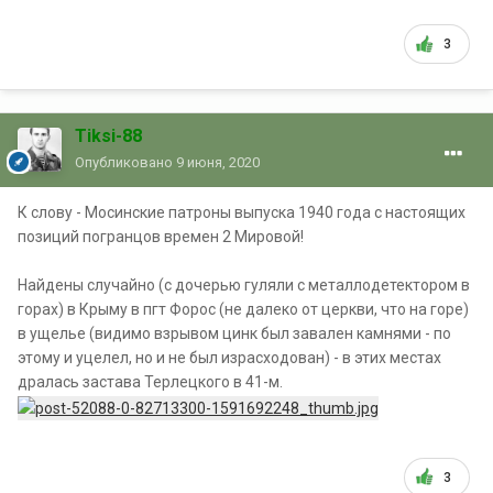
3
Tiksi-88
Опубликовано
9 июня, 2020
К слову - Мосинские патроны выпуска 1940 года с настоящих
позиций погранцов времен 2 Мировой!
Найдены случайно (с дочерью гуляли с металлодетектором в
горах) в Крыму в пгт Форос (не далеко от церкви, что на горе)
в ущелье (видимо взрывом цинк был завален камнями - по
этому и уцелел, но и не был израсходован) - в этих местах
дралась застава Терлецкого в 41-м.
3