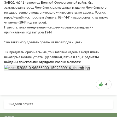
ЗАВОД №541 - в период Великой Отечественной войны был
эвакуирован в город Челябинск, размещался в здании Челябинского
государственного педагогического университета, по адресу: Россия,
город Челябинск, проспект Ленина, 69 - "
44
" - маркировка гильз плохо
читаема -
1944
год выпуска).
Пуля стальная омедненная - сердечник цельносвинцовый -
оригинальный год выпуска 1944
* на заказ могу сделать брелок из паракорда
- цвет -
черный
Т.к. предметы оригинальные, то и готовые изделия могут иметь
некоторые мелкие утраты. (царапинки, пятна и т.п.)
Предметы
найдены поисковыми отрядами России в окопах!
4
3 недели спустя...