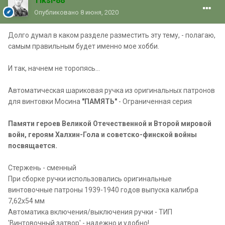
Tiksi-88
Опубликовано
8 июня, 2020
Долго думал в каком разделе разместить эту тему, - полагаю,
самым правильным будет именно мое хобби.
И так, начнем не торопясь...
Автоматическая шариковая ручка из оригинальных патронов
для винтовки Мосина
"ПАМЯТЬ"
- Ограниченная серия
Памяти героев Великой Отечественной и Второй мировой
войн, героям Халхин-Гола и советско-финской войны
посвящается.
Стержень - сменный
При сборке ручки использовались оригинальные
винтовочные патроны 1939-1940 годов выпуска калибра
7,62х54 мм
Автоматика включения/выключения ручки - ТИП
'Винтовочный затвор' - надежно и удобно!