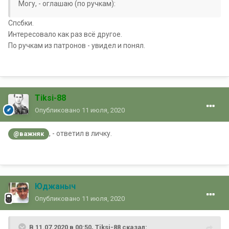
Могу, - оглашаю (по ручкам):
Спсбки.
Интересовало как раз всё другое.
По ручкам из патронов - увидел и понял.
Tiksi-88
Опубликовано
11 июля, 2020
, - ответил в личку.
@важняк
Юджаныч
Опубликовано
11 июля, 2020
В 11.07.2020 в 00:50, Tiksi-88 сказал: