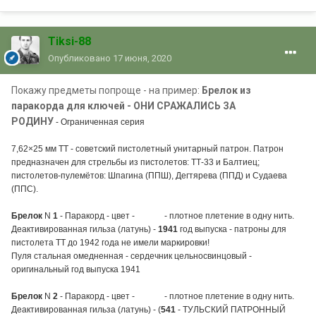
Tiksi-88
Опубликовано
17 июня, 2020
Покажу предметы попроще - на пример:
Брелок из
паракорда для ключей - ОНИ СРАЖАЛИСЬ ЗА
РОДИНУ
- Ограниченная серия
7,62×25 мм ТТ - советский пистолетный унитарный патрон. Патрон
предназначен для стрельбы из пистолетов: ТТ-33 и Балтиец;
пистолетов-пулемётов: Шпагина (ППШ), Дегтярева (ППД) и Судаева
(ППС).
Брелок
N
1
-
Паракорд - цвет -
олива
- плотное
плетение в одну
нить.
Деактивированная гильза (латунь) -
1941
год выпуска
- патроны для
пистолета ТТ до 1942 года не имели маркировки!
Пуля стальная омедненная - сердечник цельносвинцовый -
оригинальный год выпуска 1941
Брелок
N
2
- Паракорд - цвет -
олива
- плотное
плетение в одну
нить.
Деактивированная гильза (латунь) - (
541
- ТУЛЬСКИЙ ПАТРОННЫЙ