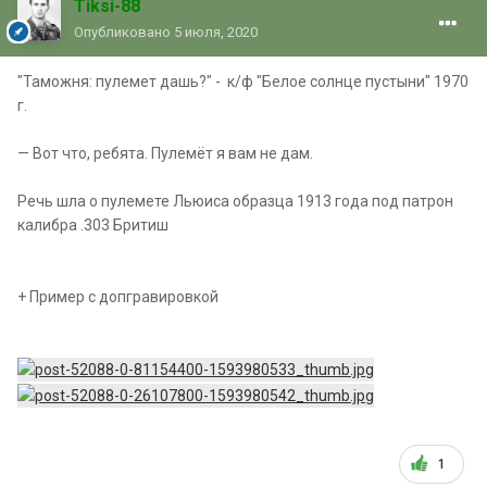
Tiksi-88
Опубликовано
5 июля, 2020
"Таможня: пулемет дашь?" - к/ф "Белое солнце пустыни" 1970
г.
— Вот что, ребята. Пулемёт я вам не дам.
Речь шла о пулемете Льюиса образца 1913 года под патрон
калибра .303 Бритиш
+ Пример с допгравировкой
1