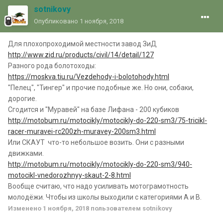
sotnikovy
Опубликовано
1 ноября, 2018
Для плохопроходимой местности завод ЗиД
http://www.zid.ru/products/civil/14/detail/127
Разного рода болотоходы:
https://moskva.tiu.ru/Vezdehody-i-bolotohody.html
"Пелец", "Тингер" и прочие подобные же. Но они, собаки,
дорогие.
Сгодится и "Муравей" на базе Лифана - 200 кубиков
http://motobum.ru/motocikly/motocikly-do-220-sm3/75-tricikl-
racer-muravei-rc200zh-muravey-200sm3.html
Или СКАУТ что-то небольшое возить. Они с разными
движками.
http://motobum.ru/motocikly/motocikly-do-220-sm3/940-
motocikl-vnedorozhnyy-skaut-2-8.html
Вообще считаю, что надо усиливать мотограмотность
молодёжи. Чтобы из школы выходили с категориями А и В.
Изменено
1 ноября, 2018
пользователем sotnikovy