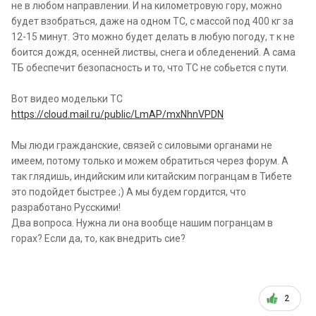
не в любом направлении. И на километровую гору, можно
будет взобраться, даже на одном ТС, с массой под 400 кг за
12-15 минут. Это можно будет делать в любую погоду, т к не
боится дождя, осенней листвы, снега и обледенений. А сама
ТБ обеспечит безопасность и то, что ТС не собьется с пути.
Вот видео модельки ТС
https://cloud.mail.ru/public/LmAP/mxNhnVPDN
Мы люди гражданские, связей с силовыми органами не
имеем, потому только и можем обратиться через форум. А
так глядишь, индийским или китайским погранцам в Тибете
это подойдет быстрее ;) А мы будем гордится, что
разработано Русскими!
Два вопроса. Нужна ли она вообще нашим погранцам в
горах? Если да, то, как внедрить сие?
2