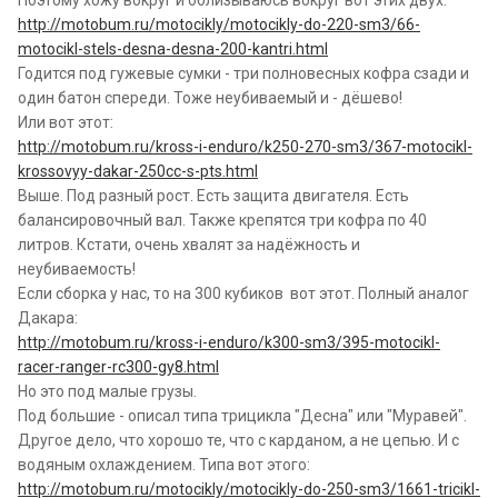
Поэтому хожу вокруг и облизываюсь вокруг вот этих двух:
http://motobum.ru/motocikly/motocikly-do-220-sm3/66-
motocikl-stels-desna-desna-200-kantri.html
Годится под гужевые сумки - три полновесных кофра сзади и
один батон спереди. Тоже неубиваемый и - дёшево!
Или вот этот:
http://motobum.ru/kross-i-enduro/k250-270-sm3/367-motocikl-
krossovyy-dakar-250cc-s-pts.html
Выше. Под разный рост. Есть защита двигателя. Есть
балансировочный вал. Также крепятся три кофра по 40
литров. Кстати, очень хвалят за надёжность и
неубиваемость!
Если сборка у нас, то на 300 кубиков вот этот. Полный аналог
Дакара:
http://motobum.ru/kross-i-enduro/k300-sm3/395-motocikl-
racer-ranger-rc300-gy8.html
Но это под малые грузы.
Под большие - описал типа трицикла "Десна" или "Муравей".
Другое дело, что хорошо те, что с карданом, а не цепью. И с
водяным охлаждением. Типа вот этого:
http://motobum.ru/motocikly/motocikly-do-250-sm3/1661-tricikl-