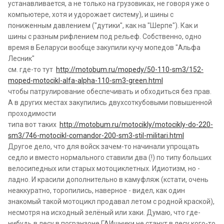
устанавливается, а не только на грузовиках, не говоря уже о
компьютере, хотя и удорожает систему), и шины с
пониженным давлением ("дутики", как на "Шерпе"). Как и
шины с разным рифлением под рельеф. Собственно, одно
время в Беларуси вообще закупили кучу мопедов "Альфа
Лесник"
см. где-то тут
http://motobum.ru/mopedy/50-110-sm3/152-
moped-motocikl-alfa-alpha-110-sm3-green.html
чтобы патрулирование обеспечивать и обходиться без прав.
А в других местах закупились двухсоткубовыми повышенной
проходимости
типа вот таких
http://motobum.ru/motocikly/motocikly-do-220-
sm3/746-motocikl-comandor-200-sm3-stil-militari.html
Другое дело, что для войск зачем-то начинали упрощать
седло и вместо нормального ставили два (!) по типу больших
велосипедных или старых мотоциклетных. Идиотизм, но -
ладно. И красили дополнительно в камуфляж (кстати, очень
неаккуратно, торопились, наверное - видел, как один
знакомый такой мотоцикл продавал летом с родной краской),
несмотря на исходный зелёный или хаки. Думаю, что где-
нибудь в лесу в погранзоне ГАИшники не станут в лесу кого-то