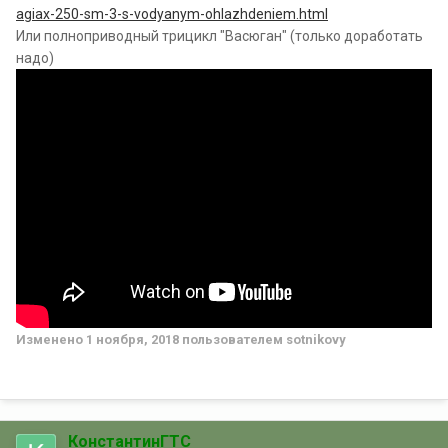
agiax-250-sm-3-s-vodyanym-ohlazhdeniem.html
Или полноприводный трицикл "Васюган" (только доработать
надо)
Изменено
1 ноября, 2018
пользователем sotnikovy
КонстантинГТС