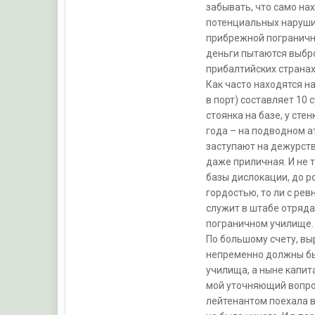
забывать, что само на
потенциальных наруши
прибрежной погранично
деньги пытаются выбро
прибалтийских странах
Как часто находятся н
в порт) составляет 10 
стоянка на базе, у сте
года – на подводном а
заступают на дежурств
даже приличная. И не 
базы дислокации, до ро
гордостью, то ли с ре
служит в штабе отряда,
пограничном училище.
По большому счету, вы
непременно должны быт
училища, а ныне капит
мой уточняющий вопрос
лейтенантом поехала в