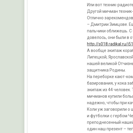
Или вот техник-радиот
Другой мичман техник-
Отлично зарекомендов
– Дмитрии Зимцове. Ещ
пальчики оближешь. С
довелось, они были в о
http://s018.radikal.ru/
А вообще экипаж кораб
Липецкой, Ярославской
нашей великой Отчизны
защитника Родины.
На переборке кают-ком
базирования, у кока за
экипаж из 44 человек.
мичманов купили больш
надежно, чтобы при ка
Коли уж заговорили о 
и футболки с гербом Ч
преподнесенный нашей
один наш презент – теп