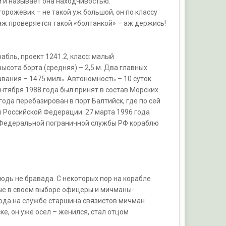
и и называет она находчивостью.
орожевик – не такой уж большой, он по классу
ж проверяется такой «болтанкой» – аж держись!
ль, проект 1241.2, класс: малый
ысота борта (средняя) – 2,5 м. Два главных
авания – 1475 миль. Автономность – 10 суток.
нтября 1988 года был принят в состав Морских
года перебазирован в порт Балтийск, где по сей
 Российской Федерации. 27 марта 1996 года
а Федеральной пограничной службы РФ кораблю
юдь не бравада. С некоторых пор на корабле
ные в своем выборе офицеры и мичманы-
 года на службе старшина связистов мичман
е, он уже осел – женился, стал отцом