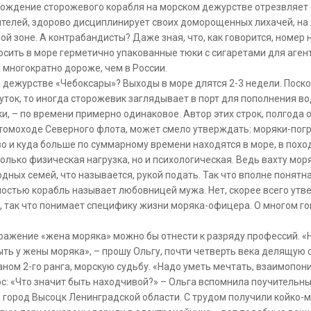
хождение сторожевого корабля на морском дежурстве отрезвляет 
телей, здорово дисциплинирует своих доморощенных лихачей, на 
й зоне. А контрабандисты? Даже зная, что, как говорится, номер
сить в море герметично упакованные тюки с сигаретами для агент
 многократно дороже, чем в России.
а дежурстве «Чебоксары»? Выходы в море длятся 2-3 недели. Поск
суток, то иногда сторожевик заглядывает в порт для пополнения во
нки, – по времени примерно одинаковое. Автор этих строк, полгода
томоходе Северного флота, может смело утверждать: моряки-погр
о и куда больше по суммарному времени находятся в море, в походе
только физическая нагрузка, но и психологическая. Ведь вахту мор
дных семей, что называется, рукой подать. Так что вполне понятна
вностью корабль называет любовницей мужа. Нет, скорее всего утв
 так что понимает специфику жизни моряка-офицера. О многом гово
ражение «жена моряка» можно бы отнести к разряду профессий. «
ь у жены моряка», – прошу Ольгу, почти четверть века делящую 
аном 2-го ранга, морскую судьбу. «Надо уметь мечтать, взаимопони
: «Что значит быть находчивой?» – Ольга вспомнила поучительны
 город Высоцк Ленинградской области. С трудом получили койко-м