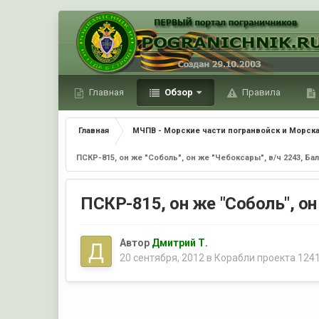
Главная
Обзор
Правила
Главная
МЧПВ - Морские части погранвойск и Морска
ПСКР-815, он же "Соболь", он же "Чебоксары", в/ч 2243, Ба
ПСКР-815, он же "Соболь", он
Автор
Дмитрий Т.
20 сентября, 2012
в
Корабли проекта 1241