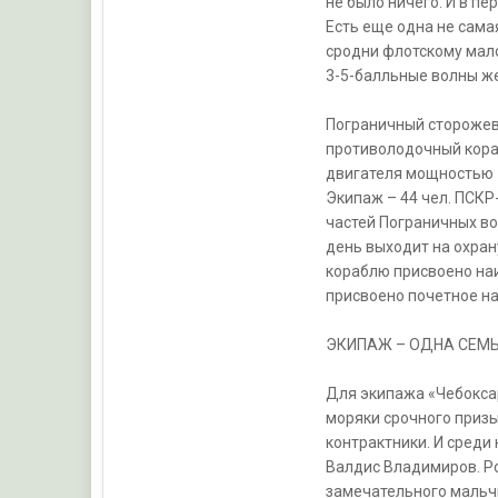
не было ничего. И в п
Есть еще одна не сама
сродни флотскому мал
3-5-балльные волны же
Пограничный сторожево
противолодочный корабл
двигателя мощностью 10
Экипаж – 44 чел. ПСКР
частей Пограничных вой
день выходит на охран
кораблю присвоено на
присвоено почетное н
ЭКИПАЖ – ОДНА СЕМ
Для экипажа «Чебоксар
моряки срочного призы
контрактники. И среди
Валдис Владимиров. Ро
замечательного мальч