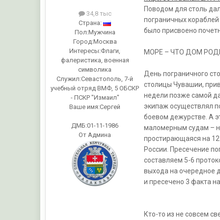
Поводом для столь дал
34,8 тыс
пограничных кораблей 
Страна:
было присвоено почет
Пол:
Мужчина
Город:
Москва
Интересы:
Флаги,
МОРЕ – ЧТО ДОМ РОД
фалеристика, военная
символика
День пограничного ст
Служил:
Севастополь, 7-й
столицы Чувашии, прив
учебный отряд ВМФ, 5 ОБСКР
недели позже самой дат
- ПСКР "Измаил"
экипаж осуществлял по
Ваше имя:
Сергей
боевом дежурстве. А э
ДМБ:01-11-1986
маломерным судам – н
От Админа
простирающаяся на 12 
России. Пресечение по
составляем 5-6 проток
выхода на очередное 
и пресечено 3 факта н
Кто-то из не совсем с