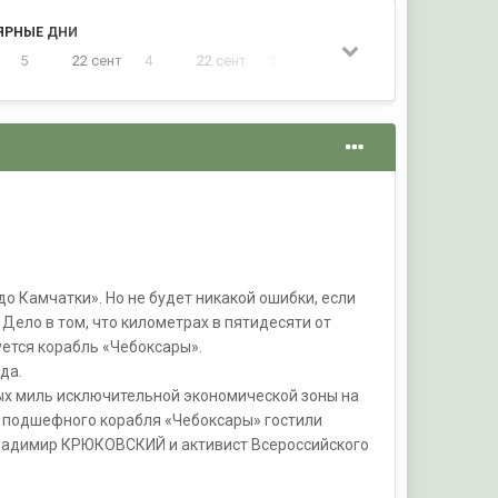
ЯРНЫЕ ДНИ
5
22 сент
4
22 сент
3
22 сент
2
до Камчатки». Но не будет никакой ошибки, если
Дело в том, что километрах в пятидесяти от
уется корабль «Чебоксары».
да.
ных миль исключительной экономической зоны на
ту подшефного корабля «Чебоксары» гостили
Владимир КРЮКОВСКИЙ и активист Всероссийского