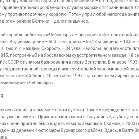
ервую пору макароны варили в электрочайнике – вот подобные вещ
я привлекательная особенность службы морских пограничников. Ст
ому противолодочному кораблю. Потому при любой непогоде экипа
 в этом районе Балтики – дело привычное.
й корабль чебоксары«Чебоксары» – пограничный сторожевой кораб
ь. Водоизмещение – 500 тонн, длина – 56,13 м, ширина – 10,5 м, в
 тыс. л. с. каждый. Скорость – 34 узла. Наибольшая дальность пл
-815, построенный на Ярославском судостроительном заводе, 18 се
ск СССР с пунктом базирования в порту Вентспилс. В январе 1993 
у государственной границы и исключительной экономической зоны
именование «Соболь». 10 сентября 1997 года приказом директор
аименование «Чебоксары».
ЬЯ
» испытания штормами – почти пустяки. Такое утверждение – отн
ва уже не служат. Приходят сюда люди не случайные, а убежден
 них очень приятно было видеть немало земляков. Скажем, с 2003
дом из деревни Кюстюмеры Вурнарского района. Здесь, в Балтийск
ика.