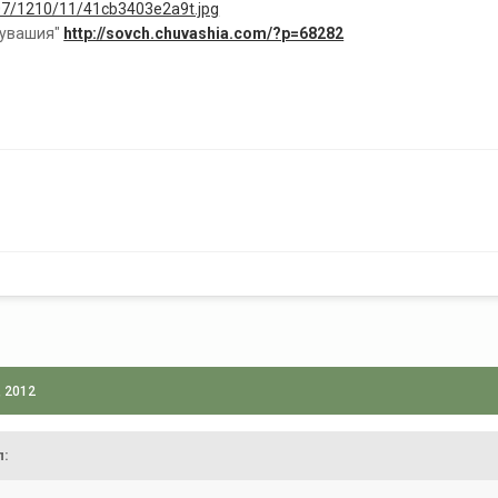
i607/1210/11/41cb3403e2a9t.jpg
Чувашия"
http://sovch.chuvashia.com/?p=68282
, 2012
л: