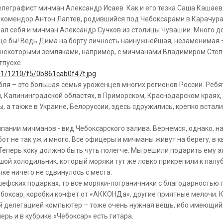
елеграфист мичман Александр Исаев. Как и его тезка Саша Кашаев,
комендор Антон Лаптев, родившийся под Чебоксарами в Карачурах
ал себя и мичман Александр Сучков из столицы Чувашии. Много д
е бы! Ведь Дима на борту личность наинужнейшая, незаменимая – 
 некоторыми земляками, например, с мичманами Владимиром Степ
тпуске.
i511/1210/f5/0b861cab0f47t.jpg
ля – это большая семья уроженцев многих регионов России. Ребя
, Калининградской областях, в Приморском, Краснодарском краях, 
, а также в Украине, Белоруссии, здесь сдружились, крепко встал
пании мичманов - вид Чебоксарского залива. Вернемся, однако, на 
бот не так уж и много. Все офицеры и мичманы живут на берегу, в к
 Теперь коку должно быть чуть полегче. Мы решили подарить ему 
ой холодильник, который моряки тут же ловко прикрепили к палубе
чке ничего не сдвинулось с места.
шефских подарках, то все моряки-пограничники с благодарностью 
ебоксар, коробки конфет от «АККОНДа», другие приятные мелочи. 
 делегацией компьютер – тоже очень нужная вещь, ибо имеющий
ерь и в кубрике «Чебоксар» есть гитара.