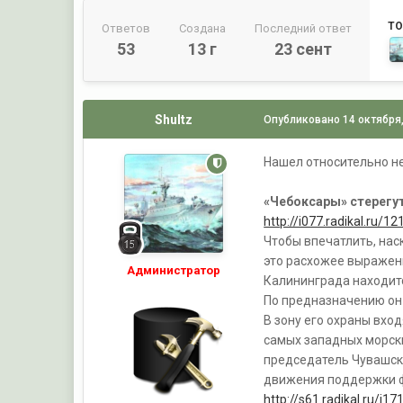
ТО
Ответов
Создана
Последний ответ
53
13 г
23 сент
Shultz
Опубликовано
14 октября
Нашел относительно н
«Чебоксары» стерегу
http://i077.radikal.ru/
Чтобы впечатлить, нас
это расхожее выражени
Администратор
Калининграда находитс
По предназначению он
В зону его охраны вхо
самых западных морски
председатель Чувашск
движения поддержки 
http://s61.radikal.ru/i1