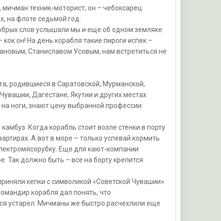
 мичман техник-моторист, он – чебоксарец.
, на флоте седьмой год.
обрых слов услышали мы и еще об одном земляке
кок он! На день корабля такие пироги испек –
ановым, Станиславом Усовым, нам встретиться не
та, родившиеся в Саратовской, Мурманской,
Чувашии, Дагестане, Якутии и других местах
и на ноги, знают цену выбранной профессии
камбуз. Когда корабль стоит возле стенки в порту
вартирах. А вот в море – только успевай кормить
электромясорубку. Еще для кают-компании
. Так должно быть – все на борту крепится
приняли кепки с символикой «Советской Чувашии»
Командир корабля дал понять, что
ся устарел. Мичманы же быстро расчехлили еще