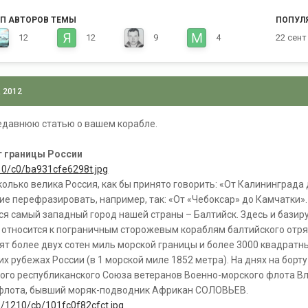
П АВТОРОВ ТЕМЫ
ПОПУЛ
12
12
9
4
22 сент
, 2012
едавнюю статью о вашем корабле.
т границы России
1210/c0/ba931cfe6298t.jpg
колько велика Россия, как бы принято говорить: «От Калининграда 
е перефразировать, например, так: «От «Чебоксар» до Камчатки». 
я самый западный город нашей страны – Балтийск. Здесь и базир
 относится к пограничным сторожевым кораблям балтийского отря
дят более двух сотен миль морской границы и более 3000 квадрат
х рубежах России (в 1 морской миле 1852 метра). На днях на бор
ого республиканского Союза ветеранов Военно-морского флота 
флота, бывший моряк-подводник Африкан СОЛОВЬЕВ.
71/1210/cb/101fc0f82cfct.jpg