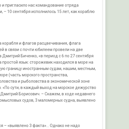
ю и пригласило нас командование отряда
 – 10 сентября исполнилось 15 лет, как кораблю
 корабля и флагов расцвечивания, флага
й в связи с почти юбилеем провели на две
а Дмитрий Биченко, «в период с 6 по 27 сентября
 простой язык: сторожевик находился в море на
ную границу иностранным судам, нашим, местным,
ре (часть морского пространства,
оловства и рыболовства в экономической зоне
. «По сути, в каждый выход на морское дежурство
 Дмитрий Борисович. – Скажем, в ходе недавнего
омысловых судов, 3 маломерных судна, выявлено
ся – «выявлено 3 факта»… Однако не надо