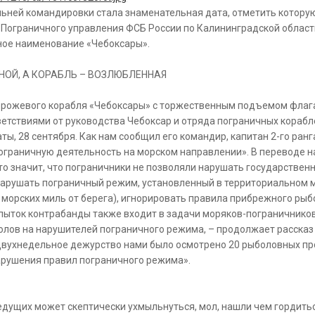
ьней командировки стала знаменательная дата, отметить котору
Пограничного управления ФСБ России по Калининградской области,
ное наименование «Чебоксары».
НОЙ, А КОРАБЛЬ – ВОЗЛЮБЛЕННАЯ
орожевого корабля «Чебоксары» с торжественным подъемом флага
етствиями от руководства Чебоксар и отряда пограничных корабле
ы, 28 сентября. Как нам сообщил его командир, капитан 2-го ранг
граничную деятельность на морском направлении». В переводе на
то значит, что пограничники не позволяли нарушать государствен
арушать пограничный режим, установленный в территориальном мо
морских миль от берега), игнорировать правила прибрежного рыб
пыток контрабанды также входит в задачи моряков-пограничников
олов на нарушителей пограничного режима, – продолжает рассказ
двухнедельное дежурство нами было осмотрено 20 рыболовных пр
арушения правил пограничного режима».
ведущих может скептически ухмыльнуться, мол, нашли чем гордить