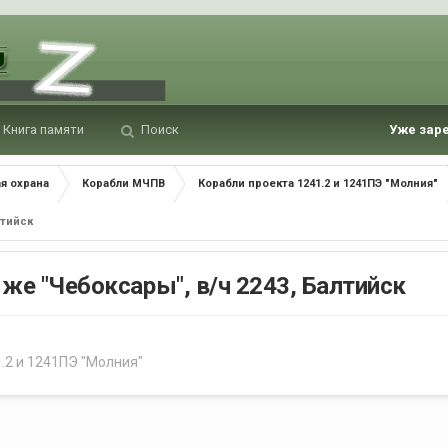
Книга памяти
Поиск
Уже зар
я охрана
Корабли МЧПВ
Корабли проекта 1241.2 и 1241ПЭ "Молния"
лтийск
 же "Чебоксары", в/ч 2243, Балтийск
.2 и 1241ПЭ "Молния"