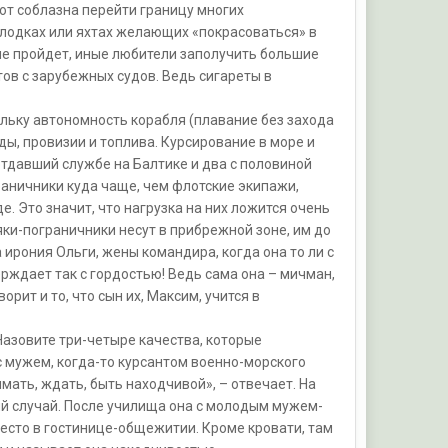
от соблазна перейти границу многих
лодках или яхтах желающих «покрасоваться» в
 не пройдет, иные любители заполучить большие
ов с зарубежных судов. Ведь сигареты в
ольку автономность корабля (плавание без захода
ды, провизии и топлива. Курсирование в море и
 отдавший службе на Балтике и два с половиной
аничники куда чаще, чем флотские экипажи,
. Это значит, что нагрузка на них ложится очень
яки-пограничники несут в прибрежной зоне, им до
 ирония Ольги, жены командира, когда она то ли с
ерждает так с гордостью! Ведь сама она – мичман,
рит и то, что сын их, Максим, учится в
Назовите три-четыре качества, которые
с мужем, когда-то курсантом военно-морского
мать, ждать, быть находчивой», – отвечает. На
й случай. После училища она с молодым мужем-
есто в гостинице-общежитии. Кроме кровати, там