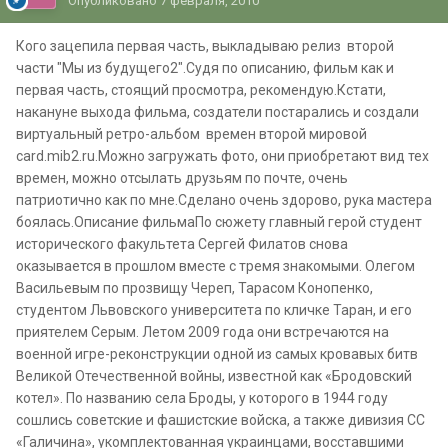
Опубликовано
7 февраля, 2010
Кого зацепила первая часть, выкладываю релиз второй
части "Мы из будущего2".Судя по описанию, фильм как и
первая часть, стоящий просмотра, рекомендую.Кстати,
накануне выхода фильма, создатели постарались и создали
виртуальный ретро-альбом времен второй мировой
card.mib2.ru.Можно загружать фото, они приобретают вид тех
времен, можно отсылать друзьям по почте, очень
патриотично как по мне.Сделано очень здорово, рука мастера
боялась.Описание фильмаПо сюжету главный герой студент
исторического факультета Сергей Филатов снова
оказывается в прошлом вместе с тремя знакомыми. Олегом
Васильевым по прозвищу Череп, Тарасом Конопенко,
студентом Львовского университета по кличке Таран, и его
приятелем Серым. Летом 2009 года они встречаются на
военной игре-реконструкции одной из самых кровавых битв
Великой Отечественной войны, известной как «Бродовский
котел». По названию села Броды, у которого в 1944 году
сошлись советские и фашистские войска, а также дивизия СС
«Галичина», укомплектованная украинцами, восставшими