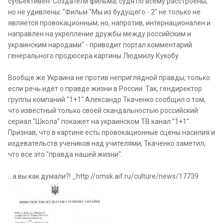
субьективен. Создатели фильма, судя по всему расстроены,
но не удивлены: "Фильм "Мы из будущего - 2" не только не
является провокационным, но, напротив, интернационален и
направлен на укрепление дружбы между российским и
украинским народами" - приводит портал комментарий
генерального продюсера картины Людмилу Кукобу.
Вообще же Украина не против неприглядной правды, только
если речь идет о правде жизни в России. Так, гендиректор
группы компаний "1+1" Александр Ткаченко сообщил о том,
что известный только своей скандальностью российский
сериал "Школа" покажет на украинском ТВ канал "1+1".
Признав, что в картине есть провокационные сцены насилия и
издевательств учеников над учителями, Ткаченко заметил,
что все это "правда нашей жизни".
...а вы как думали?! _http://omsk.aif.ru/culture/news/17739