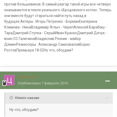
против большевиков. В самый разгар такой игры все четверо
оказываются в пекле реального «Бродовского котла». Теперь
они вместе будут стараться найти путь назад в
будущее.Актеры : Игорь Петренко - БорманЕкатерина
Климова - НинаВладимир Яглыч - ЧерепАлексей Барабаш -
ТараДмитрий Ступка - СерыйИван КраскоДмитрий Дячук -
воин СС ГаличинаВладислав Резник - майор
ДёминРежиссеры : Александр СамохваловБорис
РостовПремьера 18.02Ну что, обсудим?
Цепятыч
Опубликовано
7 февраля, 2010
Vitonis сказал:
Ну что, обсудим?