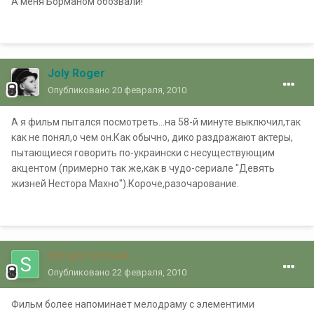
А меня Борманом обозвали!
Joly Roger
Опубликовано
20 февраля, 2010
А я фильм пытался посмотреть...на 58-й минуте выключил,так
как не понял,о чем он.Как обычно, дико раздражают актеры,
пытающиеся говорить по-украински с несуществующим
акцентом (примерно так же,как в чудо-сериале "Девять
жизней Нестора Махно").Короче,разочарование.
Sergey Chesak
Опубликовано
22 февраля, 2010
Фильм более напоминает мелодраму с элементими