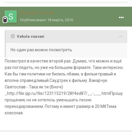
Sergey Chesak
Опубликовано
18 марта, 2010
Vakula сказал:
Но один раз можно посмотреть
Посмотрел в качестве второй раз. Думаю, что можно и ещё
раз поглядеть, но уже на большем формате. Таки интересно.
Как бы там политики не бились лбами, а фильм правый и
вполне справедливый.Саудтрек к фильму. Вакарчук
Святослав - Така як ти (Вночі)
_http://file.qip.ru/file/123115219/28f4ed87/__-___.htmlПрошу
прощения, но не хотелось уменьшать песню
перекодированием. Потому и имеет размер в 20 МбТема
классная.