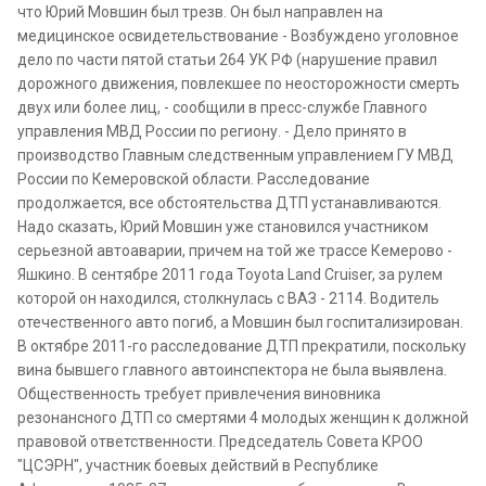
что Юрий Мовшин был трезв. Он был направлен на
медицинское освидетельствование - Возбуждено уголовное
дело по части пятой статьи 264 УК РФ (нарушение правил
дорожного движения, повлекшее по неосторожности смерть
двух или более лиц, - сообщили в пресс-службе Главного
управления МВД России по региону. - Дело принято в
производство Главным следственным управлением ГУ МВД
России по Кемеровской области. Расследование
продолжается, все обстоятельства ДТП устанавливаются.
Надо сказать, Юрий Мовшин уже становился участником
серьезной автоаварии, причем на той же трассе Кемерово -
Яшкино. В сентябре 2011 года Toyota Land Cruiser, за рулем
которой он находился, столкнулась с ВАЗ - 2114. Водитель
отечественного авто погиб, а Мовшин был госпитализирован.
В октябре 2011-го расследование ДТП прекратили, поскольку
вина бывшего главного автоинспектора не была выявлена.
Общественность требует привлечения виновника
резонансного ДТП со смертями 4 молодых женщин к должной
правовой ответственности. Председатель Совета КРОО
"ЦСЭРН", участник боевых действий в Республике