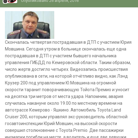
Опубликовано
26 апреля, 2016
Скончалась четвертая пострадавшая в ДТП с участием Юрия
Мовшина. Сегодня утром в больнице скончалась еще одна
пострадавшая в ДТП с участием бывшего начальника
управления ГИБДД по Кемеровской области. Таким образом,
число жертв достигло четырех. Видеозапись происшествия
опубликована в сети, на которой отчётливо видно, как Лэнд
Крузер 200 под управлением Ю.Мовшина на огромной
скорости таранит поворачивающую Тойота Премио и уносит
на десятка три метров от места удара. Напомним, авария
случилась накануне около 19.00 по местному времени на
автотрассе Кемерово - Яшкино. Автомобиль Toyota Land
Cruiser 200, которым управлял экс-руководитель областной
госавтоинспекции Юрий Мовшин, на высокой скорости
совершил столкновение с Toyota Premio. Две пассажирки
иномарки погибли на месте, а водитель и еще две девушки