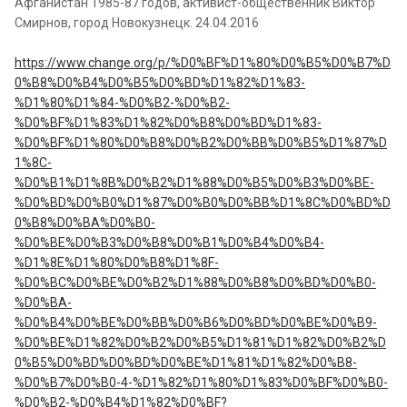
Афганистан 1985-87 годов, активист-общественник Виктор
Смирнов, город Новокузнецк. 24.04.2016
https://www.change.org/p/%D0%BF%D1%80%D0%B5%D0%B7%D
0%B8%D0%B4%D0%B5%D0%BD%D1%82%D1%83-
%D1%80%D1%84-%D0%B2-%D0%B2-
%D0%BF%D1%83%D1%82%D0%B8%D0%BD%D1%83-
%D0%BF%D1%80%D0%B8%D0%B2%D0%BB%D0%B5%D1%87%D
1%8C-
%D0%B1%D1%8B%D0%B2%D1%88%D0%B5%D0%B3%D0%BE-
%D0%BD%D0%B0%D1%87%D0%B0%D0%BB%D1%8C%D0%BD%D
0%B8%D0%BA%D0%B0-
%D0%BE%D0%B3%D0%B8%D0%B1%D0%B4%D0%B4-
%D1%8E%D1%80%D0%B8%D1%8F-
%D0%BC%D0%BE%D0%B2%D1%88%D0%B8%D0%BD%D0%B0-
%D0%BA-
%D0%B4%D0%BE%D0%BB%D0%B6%D0%BD%D0%BE%D0%B9-
%D0%BE%D1%82%D0%B2%D0%B5%D1%81%D1%82%D0%B2%D
0%B5%D0%BD%D0%BD%D0%BE%D1%81%D1%82%D0%B8-
%D0%B7%D0%B0-4-%D1%82%D1%80%D1%83%D0%BF%D0%B0-
%D0%B2-%D0%B4%D1%82%D0%BF?