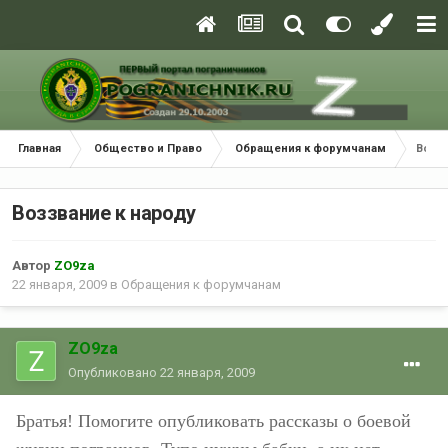
Главная
Общество и Право
Обращения к форумчанам
Воззв
Воззвание к народу
Автор
ZO9za
22 января, 2009
в
Обращения к форумчанам
ZO9za
Опубликовано
22 января, 2009
Братья! Помогите опубликовать рассказы о боевой