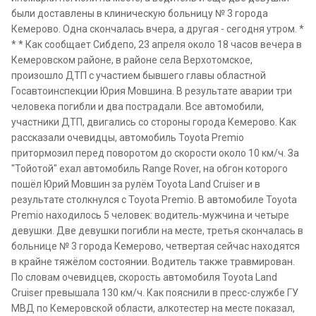
были доставлены в клиническую больницу № 3 города
Кемерово. Одна скончалась вчера, а другая - сегодня утром. *
* * Как сообщает Сибдепо, 23 апреля около 18 часов вечера в
Кемеровском районе, в районе села Верхотомское,
произошло ДТП с участием бывшего главы областной
Госавтоинспекции Юрия Мовшина. В результате аварии три
человека погибли и два пострадали. Все автомобили,
участники ДТП, двигались со стороны города Кемерово. Как
рассказали очевидцы, автомобиль Toyota Premio
притормозил перед поворотом до скорости около 10 км/ч. За
"Тойотой" ехал автомобиль Range Rover, на обгон которого
пошёл Юрий Мовшин за рулём Toyota Land Cruiser и в
результате столкнулся с Toyota Premio. В автомобиле Toyota
Premio находилось 5 человек: водитель-мужчина и четыре
девушки. Две девушки погибли на месте, третья скончалась в
больнице № 3 города Кемерово, четвертая сейчас находятся
в крайне тяжёлом состоянии. Водитель также травмирован.
По словам очевидцев, скорость автомобиля Toyota Land
Cruiser превышала 130 км/ч. Как пояснили в пресс-службе ГУ
МВД по Кемеровской области, алкотестер на месте показал,