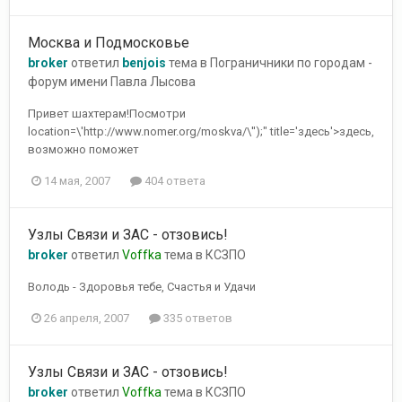
Москва и Подмосковье
broker
ответил
benjois
тема в
Пограничники по городам -
форум имени Павла Лысова
Привет шахтерам!Посмотри
location=\'http://www.nomer.org/moskva/\'');" title='здесь'>здесь,
возможно поможет
14 мая, 2007
404 ответа
Узлы Связи и ЗАС - отзовись!
broker
ответил
Voffka
тема в
КСЗПО
Володь - Здоровья тебе, Счастья и Удачи
26 апреля, 2007
335 ответов
Узлы Связи и ЗАС - отзовись!
broker
ответил
Voffka
тема в
КСЗПО