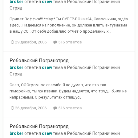
broker
ответил
drew
тема в
Ребольский Пограничный
Отряд
Привет Воффка!!! *clap* Ты СУПЕР-ВОФФКА, Савоськина, ждём
здесь! Надеемся на пополнение, он должен влить энтузиазма
в нашу СО . От себя добавляю отчёт о проделанных...
29 декабря, 2006
516 ответов
Ребольский Погранотряд
broker
ответил
drew
тема в
Ребольский Пограничный
Отряд
Слав, ОООгромное спасибо.Я не думал, что это так
гиморойно, ты уж извини. Будем надеятся, что труды были не
напрасными. О результатах отпишусь
26 декабря, 2006
516 ответов
Ребольский Погранотряд
broker
ответил
drew
тема в
Ребольский Пограничный