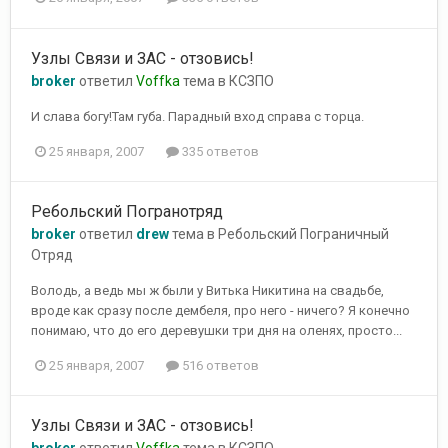
Узлы Связи и ЗАС - отзовись!
broker
ответил
Voffka
тема в
КСЗПО
И слава богу!Там губа. Парадный вход справа с торца.
25 января, 2007
335 ответов
Ребольский Погранотряд
broker
ответил
drew
тема в
Ребольский Пограничный
Отряд
Володь, а ведь мы ж были у Витька Никитина на свадьбе,
вроде как сразу после дембеля, про него - ничего? Я конечно
понимаю, что до его деревушки три дня на оленях, просто...
25 января, 2007
516 ответов
Узлы Связи и ЗАС - отзовись!
broker
ответил
Voffka
тема в
КСЗПО