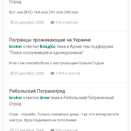
Отряд
Вот они:(812) 164-хххх 291-хххх 290-хххх
26 декабря, 2006
516 ответов
Погранцы проживающие на Украине
broker
ответил
ВладКо
тема в
Архив тем подфорума
"Поиск сослуживцев и однокурсников"
И на том спасибо!Всех с наступающим Новым Годом
25 декабря, 2006
1 999 ответов
Ребольский Погранотряд
broker
ответил
drew
тема в
Ребольский Пограничный
Отряд
Слав - спасибо. Только книжечка дома - так что вечером или
завтра. Урра Надеемся на пополнеие
25 декабря, 2006
516 ответов