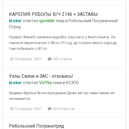
КАРЕЛИЯ РЕБОЛЫ В/Ч 2146 + ЗАСТАВЫ
broker
ответил
igorekkk
тема в
Ребольский Пограничный
Отряд
Привет Женя!О записке надобно спросить у Анатольича. Он
там все перелопатил с 89 по 91 год, да только много народу
там побывало с 87-го...
18 января, 2007
343 ответа
Узлы Связи и ЗАС - отзовись!
broker
ответил
Voffka
тема в
КСЗПО
Видимо бурные были праздники Даже автор темы никак не
оклемается...
16 января, 2007
335 ответов
Ребольский Погранотряд