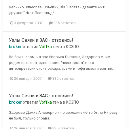
Величко Вячеслав Юрьевич, sls "Ребята - давайте жить
дружно!" /Кот Леопольд/
3 февраля, 2007
335 ответов
Узлы Связи и ЗАС - отзовись!
broker
ответил
Voffka
тема в
КСЗПО
Во блин напомнил про Игорька Лыткина, Задорнов с ним
рядом не стоял, одно слово "чееххоооол" в его
интерпретации стоит оскара, грэми и тэфи вмести взятых...
26 января, 2007
335 ответов
Узлы Связи и ЗАС - отзовись!
broker
ответил
Voffka
тема в
КСЗПО
Здорово Димка А наверно и по середине чё-то было Ни разу
не был, только справа.
26 января, 2007
335 ответов