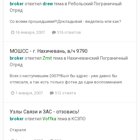
broker
ответил
drew
тема в
Ребольский Пограничный
Отряд
Со всеми прошедшими!!!Докладывай - виделись или как?
16 января, 2007
516 ответов
МОШСС - г. Нахичевань, в/ч 9790
broker
ответил
Zmit
тема в
Нахичеванский Пограничный
Отряд
Всех с наступившим 2007!!!Был бы адрес - уже давно бы
отписаля, а так есть только фотки да одни воспоминания.
1 января, 2007
512 ответа
Узлы Связи и ЗАС - отзовись!
broker
ответил
Voffka
тема в
КСЗПО
Стараля