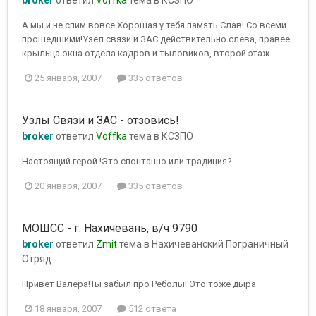
А мы и не спим вовсе.Хорошая у тебя память Слав! Со всеми
прошедшими!Узел связи и ЗАС действительно слева, правее
крыльца окна отдела кадров и тыловиков, второй этаж...
25 января, 2007
335 ответов
Узлы Связи и ЗАС - отзовись!
broker
ответил
Voffka
тема в
КСЗПО
Настоящий герой !Это спонтанно или традиция?
20 января, 2007
335 ответов
МОШСС - г. Нахичевань, в/ч 9790
broker
ответил
Zmit
тема в
Нахичеванский Пограничный
Отряд
Привет Валера!Ты забыл про Реболы! Это тоже дыра
18 января, 2007
512 ответа