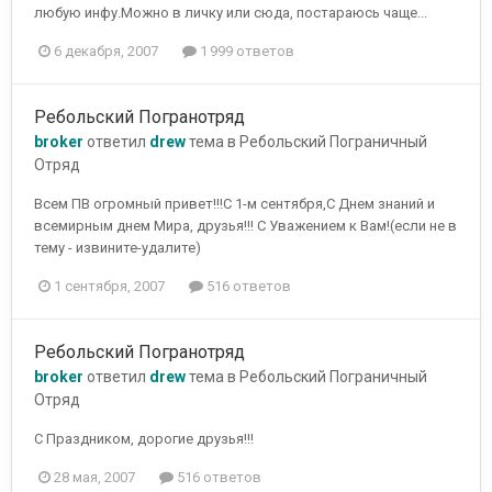
любую инфу.Можно в личку или сюда, постараюсь чаще...
6 декабря, 2007
1 999 ответов
Ребольский Погранотряд
broker
ответил
drew
тема в
Ребольский Пограничный
Отряд
Всем ПВ огромный привет!!!С 1-м сентября,С Днем знаний и
всемирным днем Мира, друзья!!! С Уважением к Вам!(если не в
тему - извините-удалите)
1 сентября, 2007
516 ответов
Ребольский Погранотряд
broker
ответил
drew
тема в
Ребольский Пограничный
Отряд
С Праздником, дорогие друзья!!!
28 мая, 2007
516 ответов