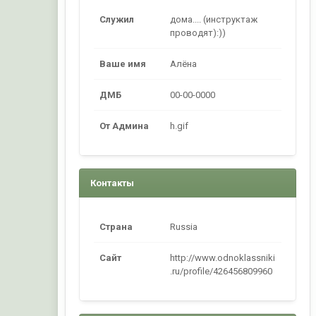
Служил
дома.... (инструктаж
проводят):))
Ваше имя
Алёна
ДМБ
00-00-0000
От Админа
h.gif
Контакты
Страна
Russia
Сайт
http://www.odnoklassniki
.ru/profile/426456809960