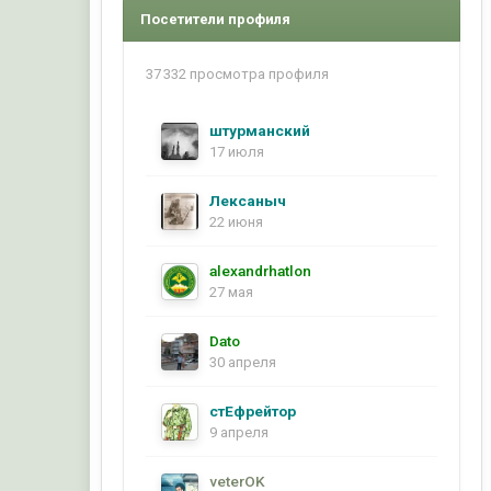
Посетители профиля
37 332 просмотра профиля
штурманский
17 июля
Лексаныч
22 июня
alexandrhatlon
27 мая
Dato
30 апреля
стЕфрейтор
9 апреля
veterOK