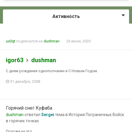
Активность
ux0qt
подписался на
dushman
26 июня, 2020
igor63
dushman
С днем рождения однополчанин и С Новым Годом.
31 декабря, 2008
Горячий снег Куфаба
dushman
ответил
Sergei
тема в
История Пограничных Войск
в горячих точках
Похоже на это.