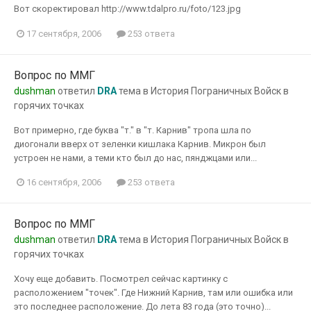
Вот скоректировал http://www.tdalpro.ru/foto/123.jpg
17 сентября, 2006
253 ответа
Вопрос по ММГ
dushman
ответил
DRA
тема в
История Пограничных Войск в
горячих точках
Вот примерно, где буква "т." в "т. Карнив" тропа шла по
диогонали вверх от зеленки кишлака Карнив. Микрон был
устроен не нами, а теми кто был до нас, пянджцами или...
16 сентября, 2006
253 ответа
Вопрос по ММГ
dushman
ответил
DRA
тема в
История Пограничных Войск в
горячих точках
Хочу еще добавить. Посмотрел сейчас картинку с
расположением "точек". Где Нижний Карнив, там или ошибка или
это последнее расположение. До лета 83 года (это точно)...