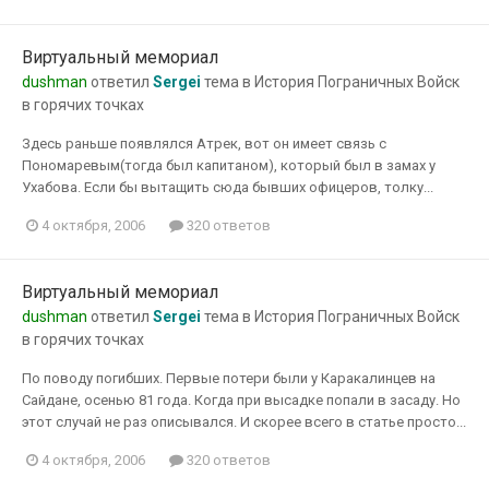
Виртуальный мемориал
dushman
ответил
Sergei
тема в
История Пограничных Войск
в горячих точках
Здесь раньше появлялся Атрек, вот он имеет связь с
Пономаревым(тогда был капитаном), который был в замах у
Ухабова. Если бы вытащить сюда бывших офицеров, толку...
4 октября, 2006
320 ответов
Виртуальный мемориал
dushman
ответил
Sergei
тема в
История Пограничных Войск
в горячих точках
По поводу погибших. Первые потери были у Каракалинцев на
Сайдане, осенью 81 года. Когда при высадке попали в засаду. Но
этот случай не раз описывался. И скорее всего в статье просто...
4 октября, 2006
320 ответов