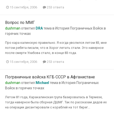
15 сентября, 2006
253 ответа
Вопрос по ММГ
dushman
ответил
DRA
тема в
История Пограничных Войск в
горячих точках
Про кара калинскую правильно. Я когда уволился летом 83, мне
потом ребята писали, что в Хорог летать стали. Это наверное
после смерти Ухабова стало, в конце 83 года.
15 сентября, 2006
253 ответа
Пограничные войска КГБ СССР в Афганистане
dushman
ответил
Michael
тема в
История Пограничных
Войск в горячих точках
Летом 81 года, Каракалинская група базировалась в Термезе,
тогда наверное была сборная ДШМГ. Так по рассказам дедов их
на операции десантировали с кораблей на тот берег...