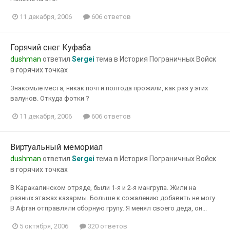
11 декабря, 2006
606 ответов
Горячий снег Куфаба
dushman
ответил
Sergei
тема в
История Пограничных Войск
в горячих точках
Знакомые места, никак почти полгода прожили, как раз у этих
валунов. Откуда фотки ?
11 декабря, 2006
606 ответов
Виртуальный мемориал
dushman
ответил
Sergei
тема в
История Пограничных Войск
в горячих точках
В Каракалинском отряде, были 1-я и 2-я мангрупа. Жили на
разных этажах казармы. Больше к сожалению добавить не могу.
В Афган отправляли сборную групу. Я менял своего деда, он...
5 октября, 2006
320 ответов