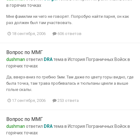
в горячих точках
Мне фамилии ни чего не говорят. Попробую найти парня, он как
раз должен был там участвовать.
18 сентября, 2006
606 ответов
Вопрос по ММГ
dushman
ответил
DRA
тема в
История Пограничных Войск в
горячих точках
Да, вверх-вниз по гребню 5мм. Там даже по цвету горы видно, где
была точка, там трава пробивалась и тюльпаны цвели а выше
голые скалы.
17 сентября, 2006
253 ответа
Вопрос по ММГ
dushman
ответил
DRA
тема в
История Пограничных Войск в
горячих точках