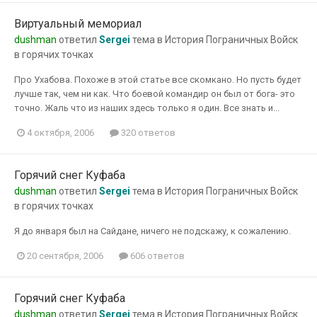
Виртуальный мемориал
dushman
ответил
Sergei
тема в
История Пограничных Войск
в горячих точках
Про Ухабова. Похоже в этой статье все скомкано. Но пусть будет
лучше так, чем ни как. Что боевой командир он был от бога- это
точно. Жаль что из наших здесь только я один. Все знать и...
4 октября, 2006
320 ответов
Горячий снег Куфаба
dushman
ответил
Sergei
тема в
История Пограничных Войск
в горячих точках
Я до января был на Сайдане, ничего не подскажу, к сожалению.
20 сентября, 2006
606 ответов
Горячий снег Куфаба
dushman
ответил
Sergei
тема в
История Пограничных Войск