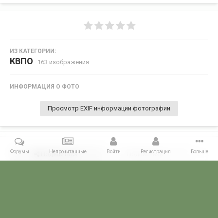
ИЗ КАТЕГОРИИ:
КВПО
· 163 изображения
ИНФОРМАЦИЯ О ФОТО
Просмотр EXIF информации фотографии
Форумы
Непрочитанные
Войти
Регистрация
Больше
Поделиться
Подписчики
0
Комментариев нет
Главная
Галерея
СЛУЖБА В ГОРЯЧИХ ТОЧКАХ
Служба в ДРА