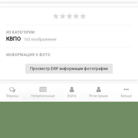
ИЗ КАТЕГОРИИ:
КВПО
· 163 изображения
ИНФОРМАЦИЯ О ФОТО
Просмотр EXIF информации фотографии
Форумы
Непрочитанные
Войти
Регистрация
Больше
Поделиться
Подписчики
0
Комментариев нет
Главная
Галерея
СЛУЖБА В ГОРЯЧИХ ТОЧКАХ
Служба в ДРА