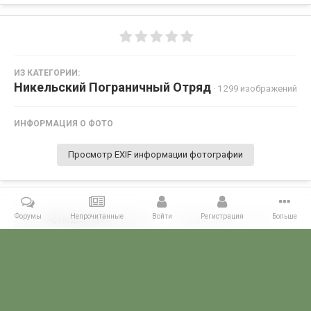
ИЗ КАТЕГОРИИ:
Никельский Пограничный Отряд
· 1 299 изображений
ИНФОРМАЦИЯ О ФОТО
Просмотр EXIF информации фотографии
Форумы
Непрочитанные
Войти
Регистрация
Больше
Поделиться
Подписчики
0
Комментариев нет
Главная
Галерея
ПОГРАНГАЛЕРЕЯ
КСЗПО
Никельский П