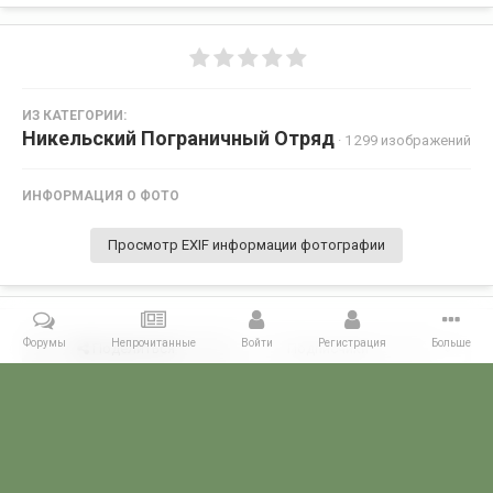
ИЗ КАТЕГОРИИ:
Никельский Пограничный Отряд
· 1 299 изображений
ИНФОРМАЦИЯ О ФОТО
Просмотр EXIF информации фотографии
Форумы
Непрочитанные
Войти
Регистрация
Больше
Поделиться
Подписчики
0
Комментариев нет
Главная
Галерея
ПОГРАНГАЛЕРЕЯ
КСЗПО
Никельский П