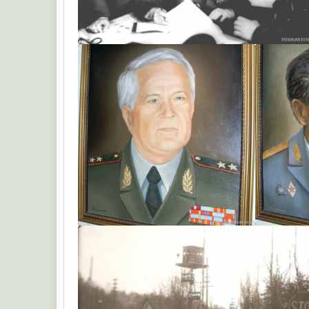
SLS
SLS
SL