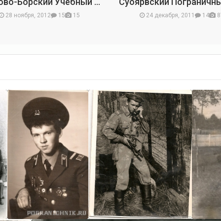
Сосново-Борский Учебный Пограничный Отряд
28 ноября, 2012
15
15
24 декабря, 2011
14
8
Володя
Анисимов
Володя Анисимов