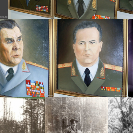
SLS
SLS
S
SLS