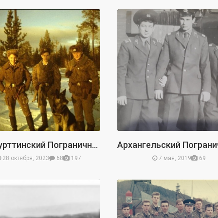
Алакурттинский Пограничный Отряд
28 октября, 2023
68
197
7 мая, 2019
69