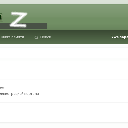
Книга памяти
Поиск
Уже зар
руг
министрацией портала