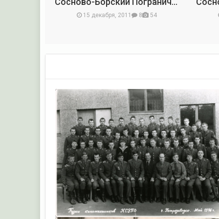
Сосново-Борский Пограничный Отряд
15 декабря, 2011
8
54
ДодНик