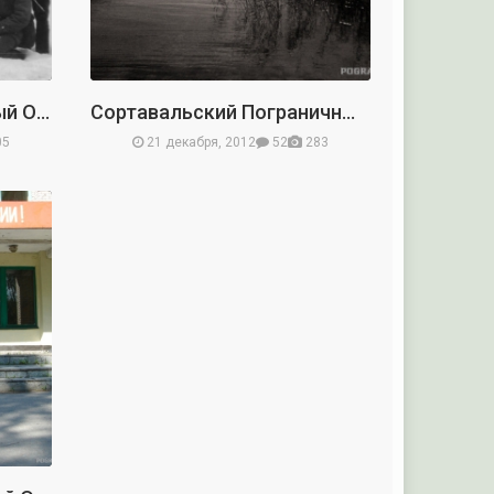
Ребольский Пограничный Отряд
Сортавальский Пограничный Отряд
05
21 декабря, 2012
52
283