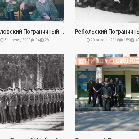
Пыталовский Пограничный Отряд
6 апреля, 2008
34
28
20 апреля, 2018
159
4