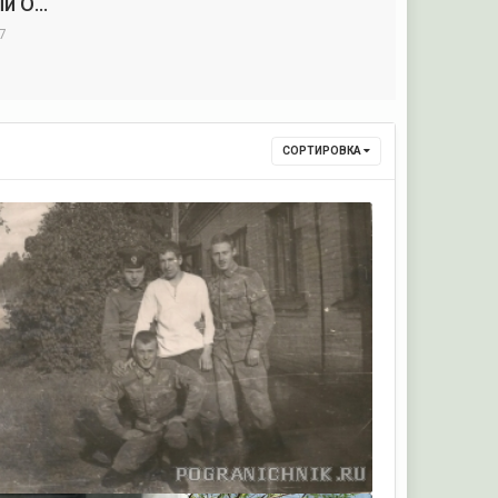
Суоярвский Пограничный Отряд
7
СОРТИРОВКА
Володя Анисимов