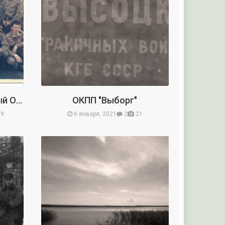
Никельский Пограничный Отряд
ОКПП "Выборг"
99
6 января, 2021
2
21