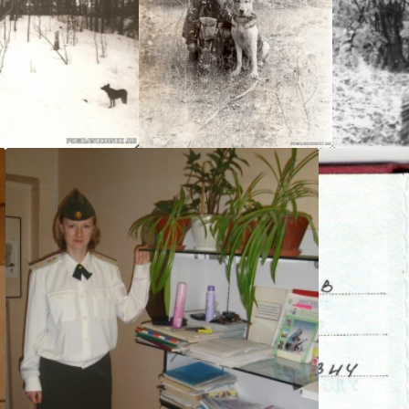
feda
silve