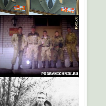
SLS
SLS
Буянов Сергей